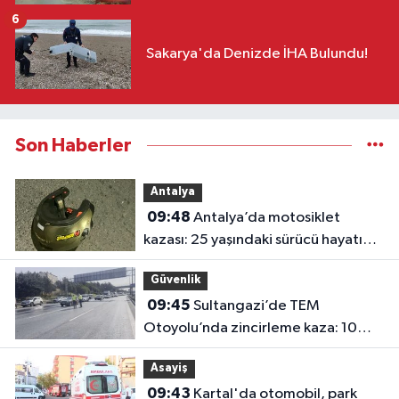
6
Sakarya'da Denizde İHA Bulundu!
Son Haberler
Antalya
09:48
Antalya’da motosiklet
kazası: 25 yaşındaki sürücü hayatını
kaybetti
Güvenlik
09:45
Sultangazi’de TEM
Otoyolu’nda zincirleme kaza: 10
araç birbirine girdi
Asayiş
09:43
Kartal'da otomobil, park