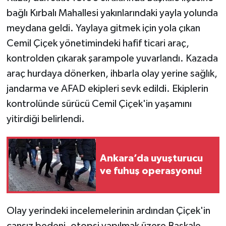
bağlı Kırbalı Mahallesi yakınlarındaki yayla yolunda
Magazin
meydana geldi. Yaylaya gitmek için yola çıkan
Cemil Çiçek yönetimindeki hafif ticari araç,
Resmi İlanlar
kontrolden çıkarak şarampole yuvarlandı. Kazada
araç hurdaya dönerken, ihbarla olay yerine sağlık,
Sağlık
jandarma ve AFAD ekipleri sevk edildi. Ekiplerin
Seri İlan
kontrolünde sürücü Cemil Çiçek'in yaşamını
yitirdiği belirlendi.
Siyaset
Sokak Hayvanlarını Sahiplendirme
Ankara’da uyuşturucu
ve fuhuş operasyonu!
Sonsöz Özel
Spor
Olay yerindeki incelemelerinin ardından Çiçek'in
cansız bedeni, otopsi yapılmak üzere Başkale