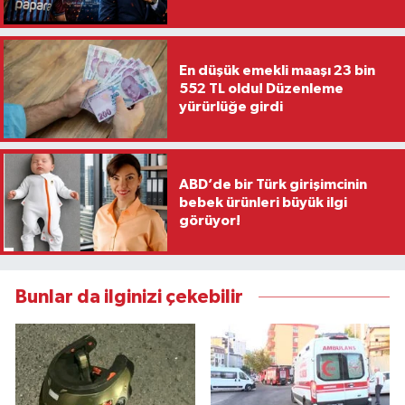
En düşük emekli maaşı 23 bin
552 TL oldu! Düzenleme
yürürlüğe girdi
ABD’de bir Türk girişimcinin
bebek ürünleri büyük ilgi
görüyor!
Bunlar da ilginizi çekebilir