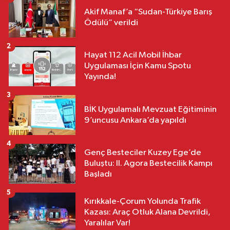
Akif Manaf’a “Sudan-Türkiye Barış
Ödülü” verildi
2
Hayat 112 Acil Mobil İhbar
Uygulaması İçin Kamu Spotu
Yayında!
3
BİK Uygulamalı Mevzuat Eğitiminin
9’uncusu Ankara’da yapıldı
4
Genç Besteciler Kuzey Ege’de
Buluştu: II. Agora Bestecilik Kampı
Başladı
5
Kırıkkale-Çorum Yolunda Trafik
Kazası: Araç Otluk Alana Devrildi,
Yaralılar Var!