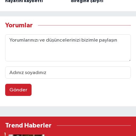
hayatını kaybetti
direğine çarptı
Yorumlar
Gönder
Trend Haberler
1