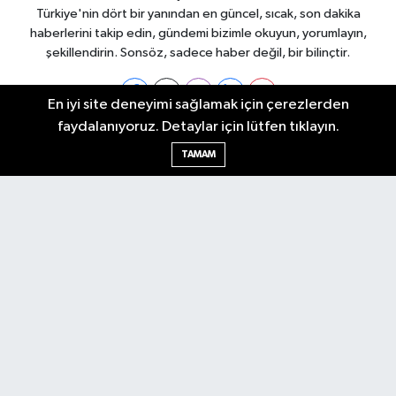
Türkiye'nin dört bir yanından en güncel, sıcak, son dakika
haberlerini takip edin, gündemi bizimle okuyun, yorumlayın,
şekillendirin. Sonsöz, sadece haber değil, bir bilinçtir.
En iyi site deneyimi sağlamak için çerezlerden
faydalanıyoruz. Detaylar için lütfen tıklayın.
Ankara Nöbetçi Eczaneler
TAMAM
Ankara Hava Durumu
Ankara Namaz Vakitleri
Ankara Trafik Yoğunluk Haritası
Puan Durumu ve Fikstür
Tüm Manşetler
Son Dakika Haberleri
Haber Arşivi
Künye
Ekonomi
Gündem
Yazarlar
Spor
Politika
Magazin
Gündem
Asayiş
Sonsöz Özel