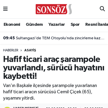
Asayiş
Ankara Nöbetçi Eczaneler
Ekonomi
Gündem
Yazarlar
Spor
Resmi İlanl
Astroloji & Burçlar
Ankara Hava Durumu
09:45
Sultangazi’de TEM Otoyolu’nda zincirleme kaza: 10 araç birbirine girdi
Bilim & Teknoloji
Ankara Namaz Vakitleri
HABERLER
ASAYIŞ
Biyografi
Ankara Trafik Yoğunluk Haritası
Hafif ticari araç şarampole
yuvarlandı, sürücü hayatını
Çevre
Süper Lig Puan Durumu ve Fikstür
kaybetti!
Diğer
Tüm Manşetler
Van'ın Başkale ilçesinde şarampole yuvarlanan
hafif ticari aracın sürücüsü Cemil Çiçek (65),
Dünya
Son Dakika Haberleri
yaşamını yitirdi.
Eğitim
Haber Arşivi