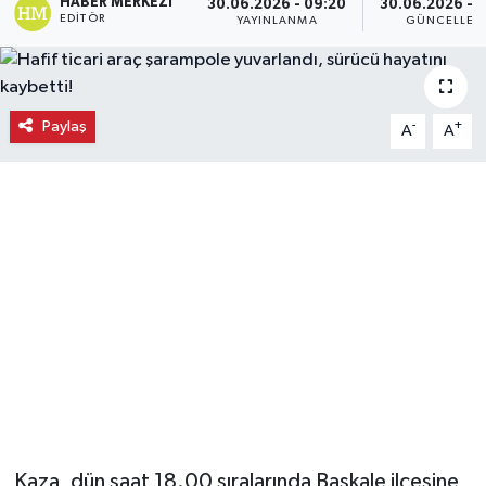
HABER MERKEZI
30.06.2026 - 09:20
30.06.2026 - 
EDITÖR
YAYINLANMA
GÜNCELLEM
Ekonomi
Eleman
Paylaş
-
+
A
A
Emlak
Gündem
Gurme
Haber
İlçe Haberleri
Keşfet
Kaza, dün saat 18.00 sıralarında Başkale ilçesine
Kültür & Sanat