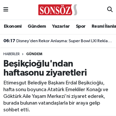
Asayiş
Ankara Nöbetçi Eczaneler
Ekonomi
Gündem
Yazarlar
Spor
Resmi İlanl
Astroloji & Burçlar
Ankara Hava Durumu
06:17
Disney’den Rekor Anlaşma: Super Bowl LXI Reklam Rekortmeni Oldu!
Bilim & Teknoloji
Ankara Namaz Vakitleri
HABERLER
GÜNDEM
Biyografi
Ankara Trafik Yoğunluk Haritası
Beşikçioğlu'ndan
haftasonu ziyaretleri
Çevre
Süper Lig Puan Durumu ve Fikstür
Etimesgut Belediye Başkanı Erdal Beşikcioğlu,
Diğer
Tüm Manşetler
hafta sonu boyunca Atatürk Emekliler Konağı ve
Göktürk Aile Yaşam Merkezi'ni ziyaret ederek,
Dünya
Son Dakika Haberleri
burada bulunan vatandaşlarla bir araya gelip
sohbet etti.
Eğitim
Haber Arşivi