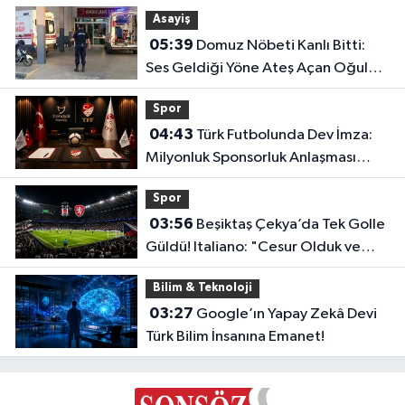
Oldu!
Asayiş
05:39
Domuz Nöbeti Kanlı Bitti:
Ses Geldiği Yöne Ateş Açan Oğul
Babasını Öldürdü!
Spor
04:43
Türk Futbolunda Dev İmza:
Milyonluk Sponsorluk Anlaşması
Uzatıldı!
Spor
03:56
Beşiktaş Çekya’da Tek Golle
Güldü! Italiano: "Cesur Olduk ve
Karşılığını Aldık"
Bilim & Teknoloji
03:27
Google’ın Yapay Zekâ Devi
Türk Bilim İnsanına Emanet!