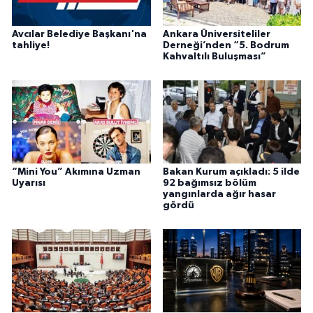
Avcılar Belediye Başkanı'na
Ankara Üniversiteliler
tahliye!
Derneği’nden “5. Bodrum
Kahvaltılı Buluşması”
“Mini You” Akımına Uzman
Bakan Kurum açıkladı: 5 ilde
Uyarısı
92 bağımsız bölüm
yangınlarda ağır hasar
gördü