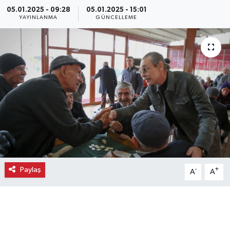
05.01.2025 - 09:28
05.01.2025 - 15:01
Ekonomi
YAYINLANMA
GÜNCELLEME
Eleman
Emlak
Gündem
Gurme
Haber
Paylaş
-
+
A
A
İlçe Haberleri
Keşfet
Kültür & Sanat