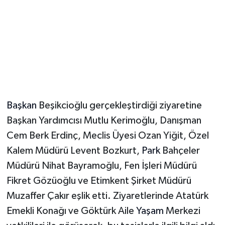
Magazin
Resmi İlanlar
Sağlık
Seri İlan
Başkan
Beşikcioğlu gerçekleştirdiği ziyaretine
Başkan Yardımcısı Mutlu Kerimoğlu, Danışman
Siyaset
Cem Berk Erdinç, Meclis Üyesi Ozan Yiğit, Özel
Kalem Müdürü Levent Bozkurt,
Park
Bahçeler
Sokak Hayvanlarını Sahiplendirme
Müdürü Nihat Bayramoğlu, Fen İşleri Müdürü
Sonsöz Özel
Fikret Gözüoğlu ve Etimkent Şirket Müdürü
Muzaffer Çakır eşlik etti. Ziyaretlerinde Atatürk
Spor
Emekli Konağı ve Göktürk Aile
Yaşam
Merkezi