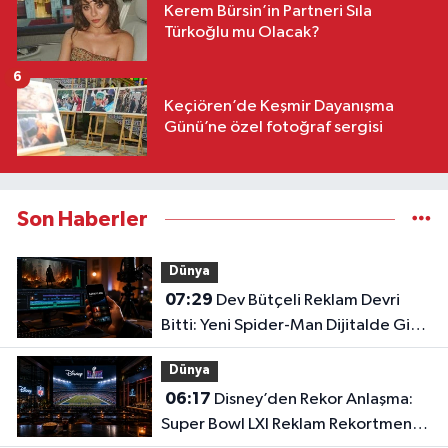
Kerem Bürsin’in Partneri Sıla
Türkoğlu mu Olacak?
6
Keçiören’de Keşmir Dayanışma
Günü’ne özel fotoğraf sergisi
Son Haberler
Dünya
07:29
Dev Bütçeli Reklam Devri
Bitti: Yeni Spider-Man Dijitalde Gişe
Rekorlarını Altüst Etti!
Dünya
06:17
Disney’den Rekor Anlaşma:
Super Bowl LXI Reklam Rekortmeni