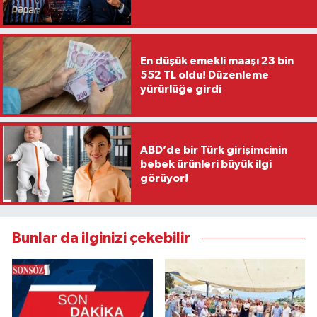
En düşük emekli maaşı 23 bin
552 TL oldu! Düzenleme
yürürlüğe girdi
ABD’de bir Türk girişimcinin
bebek ürünleri büyük ilgi
görüyor!
Bunlar da ilginizi çekebilir