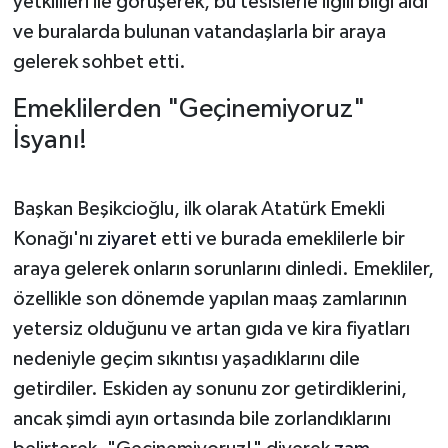
yetkilileri ile görüşerek, bu tesislerle ilgili bilgi aldı
Vasıta
ve buralarda bulunan vatandaşlarla bir araya
Yaşam
gelerek sohbet etti.
Emeklilerden "Geçinemiyoruz"
İsyanı!
Başkan Beşikcioğlu, ilk olarak Atatürk Emekli
Konağı'nı
ziyaret
etti ve burada emeklilerle bir
araya gelerek onların sorunlarını dinledi. Emekliler,
özellikle son dönemde yapılan maaş zamlarının
yetersiz olduğunu ve artan gıda ve kira fiyatları
nedeniyle geçim sıkıntısı yaşadıklarını dile
getirdiler. Eskiden ay sonunu zor getirdiklerini,
ancak şimdi ayın ortasında bile zorlandıklarını