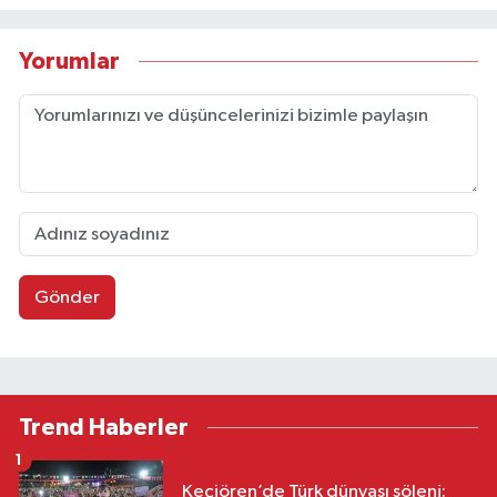
Yorumlar
Gönder
Trend Haberler
1
Keçiören’de Türk dünyası şöleni: