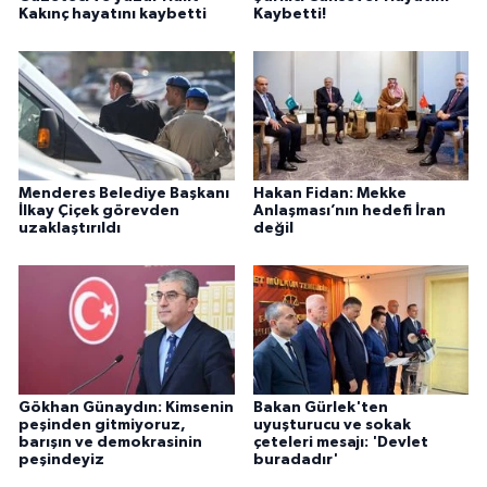
Kakınç hayatını kaybetti
Kaybetti!
Menderes Belediye Başkanı
Hakan Fidan: Mekke
İlkay Çiçek görevden
Anlaşması’nın hedefi İran
uzaklaştırıldı
değil
Gökhan Günaydın: Kimsenin
Bakan Gürlek'ten
peşinden gitmiyoruz,
uyuşturucu ve sokak
barışın ve demokrasinin
çeteleri mesajı: 'Devlet
peşindeyiz
buradadır'