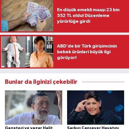
En düşük emekli maaşı 23 bin
552 TL oldu! Düzenleme
yürürlüğe girdi
ABD’de bir Türk girişimcinin
bebek ürünleri büyük ilgi
görüyor!
Bunlar da ilginizi çekebilir
Gazeteci ve yazar Halit
Şarkıcı Cansever Hayatını