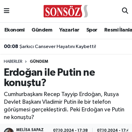
Asayiş
Ankara Nöbetçi Eczaneler
Ekonomi
Gündem
Yazarlar
Spor
Resmi İlanl
Astroloji & Burçlar
Ankara Hava Durumu
00:08
Şarkıcı Cansever Hayatını Kaybetti!
Bilim & Teknoloji
Ankara Namaz Vakitleri
HABERLER
GÜNDEM
Biyografi
Ankara Trafik Yoğunluk Haritası
Erdoğan ile Putin ne
konuştu?
Çevre
Süper Lig Puan Durumu ve Fikstür
Cumhurbaşkanı Recep Tayyip Erdoğan, Rusya
Diğer
Tüm Manşetler
Devlet Başkanı Vladimir Putin ile bir telefon
görüşmesi gerçekleştirdi. Peki Erdoğan ve Putin
Dünya
Son Dakika Haberleri
ne konuştu?
Eğitim
Haber Arşivi
MELISA SAPAZ
07.10.2024 - 17:38
07.10.2024 - 17:47