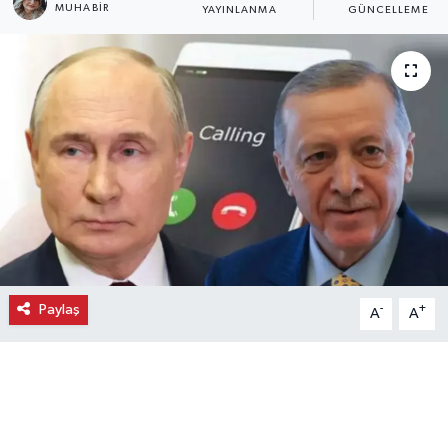
MUHABIR
YAYINLANMA
GÜNCELLEME
Ekonomi
Eleman
Emlak
Gündem
Gurme
Haber
Paylaş
-
+
A
A
İlçe Haberleri
Keşfet
Kültür & Sanat