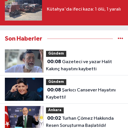
Kütahya'da ifeci kaza: 1 ölü, 1 yaralı
Son Haberler
Gündem
00:08
Gazeteci ve yazar Halit
Kakınç hayatını kaybetti
Gündem
00:08
Şarkıcı Cansever Hayatını
Kaybetti!
Ankara
00:02
Turhan Çömez Hakkında
Resen Soruşturma Başlatıldı!