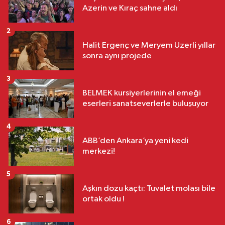
Azerin ve Kıraç sahne aldı
2
Halit Ergenç ve Meryem Uzerli yıllar
sonra aynı projede
3
BELMEK kursiyerlerinin el emeği
eserleri sanatseverlerle buluşuyor
4
ABB’den Ankara’ya yeni kedi
merkezi!
5
Aşkın dozu kaçtı: Tuvalet molası bile
ortak oldu !
6