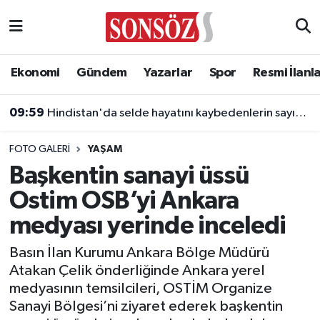
Asayiş
Ankara Nöbetçi Eczaneler
Ekonomi
Gündem
Yazarlar
Spor
Resmi İlanl
09:59
Hindistan'da selde hayatını kaybedenlerin sayısı yükseliyor!
Astroloji & Burçlar
Ankara Hava Durumu
09:58
Gebze’de drift heyecanı! Başkan Büyükgöz de direksiyona geçti
Bilim & Teknoloji
Ankara Namaz Vakitleri
FOTO GALERI
YAŞAM
Biyografi
Ankara Trafik Yoğunluk Haritası
Başkentin sanayi üssü
Ostim OSB’yi Ankara
Çevre
Süper Lig Puan Durumu ve Fikstür
medyası yerinde inceledi
Diğer
Tüm Manşetler
Basın İlan Kurumu Ankara Bölge Müdürü
Atakan Çelik önderliğinde Ankara yerel
Dünya
Son Dakika Haberleri
medyasının temsilcileri, OSTİM Organize
Sanayi Bölgesi’ni ziyaret ederek başkentin
Eğitim
Haber Arşivi