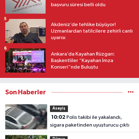
başvuru süresi belli oldu
5
Akdeniz’de tehlike büyüyor!
Uzmanlardan tatilcilere zehirli canlı
uyarısı
6
Ankara’da Kayahan Rüzgarı:
Başkentliler “Kayahan İmza
Konseri”nde Buluştu
Son Haberler
Asayiş
10:02
Polis takibi ile yakalandı,
sigara paketinden uyuşturucu çıktı