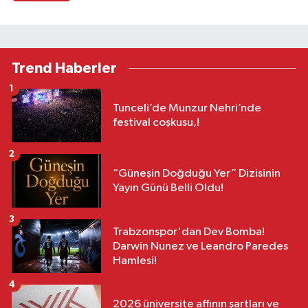
Trend Haberler
1
Tunceli’de Munzur Nehri’nde
festival coşkusu,!
2
“Güneşin Doğduğu Yer” Dizisinin
Yayın Günü Belli Oldu!
3
Trabzonspor'dan Dev Bomba!
Darwin Nunez ve Leandro Paredes
Hamlesi!
4
2026 üniversite affının şartları ve