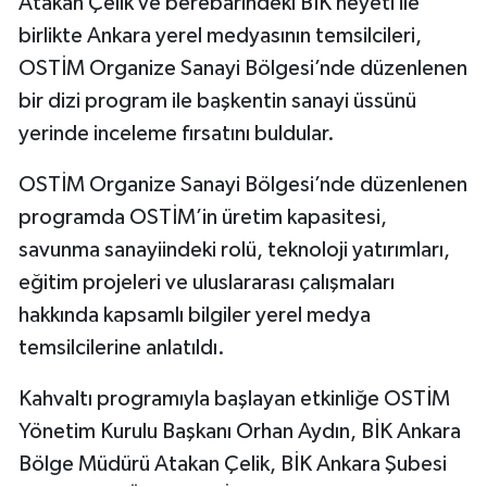
Atakan Çelik ve berebarindeki BİK heyeti ile
birlikte Ankara yerel medyasının temsilcileri,
Magazin
OSTİM Organize Sanayi Bölgesi’nde düzenlenen
bir dizi program ile başkentin sanayi üssünü
Resmi İlanlar
yerinde inceleme fırsatını buldular.
Sağlık
OSTİM Organize Sanayi Bölgesi’nde düzenlenen
programda OSTİM’in üretim kapasitesi,
Seri İlan
savunma sanayiindeki rolü, teknoloji yatırımları,
Siyaset
eğitim projeleri ve uluslararası çalışmaları
hakkında kapsamlı bilgiler yerel medya
Sokak Hayvanlarını Sahiplendirme
temsilcilerine anlatıldı.
Sonsöz Özel
Kahvaltı programıyla başlayan etkinliğe OSTİM
Yönetim Kurulu Başkanı Orhan Aydın, BİK Ankara
Spor
Bölge Müdürü Atakan Çelik, BİK Ankara Şubesi