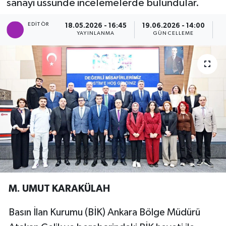
sanayi üssünde incelemelerde bulundular.
Ekonomi
EDITÖR
18.05.2026 - 16:45
19.06.2026 - 14:00
YAYINLANMA
GÜNCELLEME
P
Eleman
Emlak
Gündem
Gurme
Haber
İlçe Haberleri
M. UMUT KARAKÜLAH
Keşfet
Basın İlan Kurumu (BİK) Ankara Bölge Müdürü
Kültür & Sanat