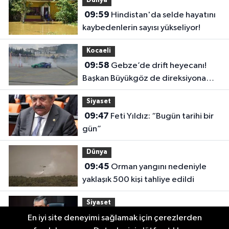
Dünya
09:59
Hindistan'da selde hayatını
kaybedenlerin sayısı yükseliyor!
Kocaeli
09:58
Gebze’de drift heyecanı!
Başkan Büyükgöz de direksiyona
geçti
Siyaset
09:47
Feti Yıldız: “Bugün tarihi bir
gün”
Dünya
09:45
Orman yangını nedeniyle
yaklaşık 500 kişi tahliye edildi
Siyaset
09:42
Yeni Parti’de Çerçeve Yasa
En iyi site deneyimi sağlamak için çerezlerden