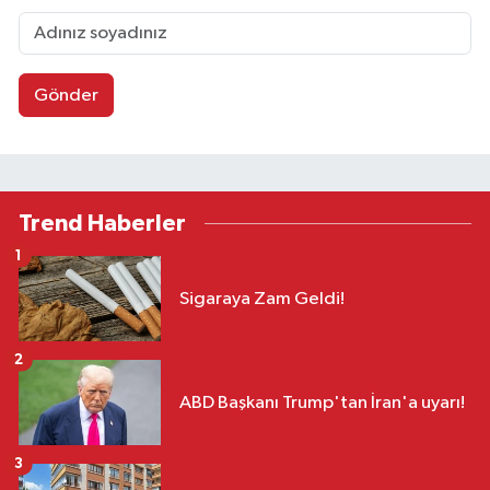
Gönder
Trend Haberler
1
Sigaraya Zam Geldi!
2
ABD Başkanı Trump'tan İran'a uyarı!
3