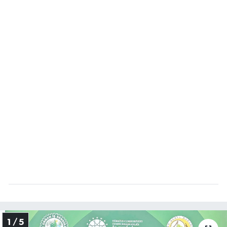
Vasıta
Yaşam
1 / 5