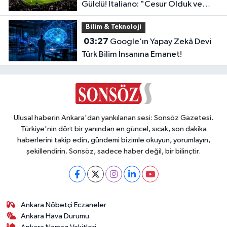
Güldü! Italiano: "Cesur Olduk ve
Karşılığını Aldık"
Bilim & Teknoloji
03:27
Google’ın Yapay Zekâ Devi
Türk Bilim İnsanına Emanet!
Ulusal haberin Ankara'dan yankılanan sesi: Sonsöz Gazetesi.
Türkiye'nin dört bir yanından en güncel, sıcak, son dakika
haberlerini takip edin, gündemi bizimle okuyun, yorumlayın,
şekillendirin. Sonsöz, sadece haber değil, bir bilinçtir.
Ankara Nöbetçi Eczaneler
Ankara Hava Durumu