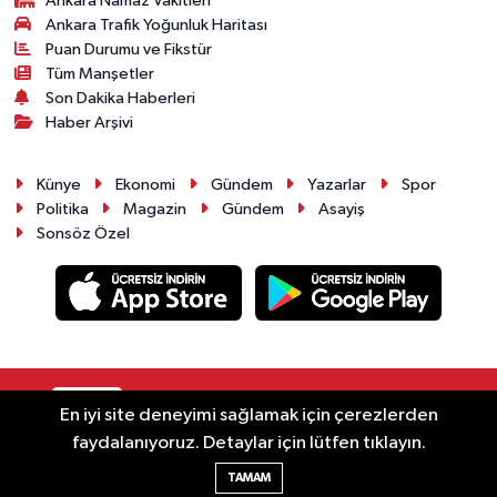
Ankara Namaz Vakitleri
Ankara Trafik Yoğunluk Haritası
Puan Durumu ve Fikstür
Tüm Manşetler
Son Dakika Haberleri
Haber Arşivi
Künye
Ekonomi
Gündem
Yazarlar
Spor
Politika
Magazin
Gündem
Asayiş
Sonsöz Özel
RSS
Copyright © 2025. Her hakkı saklıdır.
En iyi site deneyimi sağlamak için çerezlerden
faydalanıyoruz. Detaylar için lütfen tıklayın.
Haber Yazılımı:
TE Bilişim
TAMAM