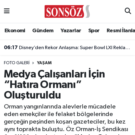
Asayiş
Ankara Nöbetçi Eczaneler
Ekonomi
Gündem
Yazarlar
Spor
Resmi İlanl
Astroloji & Burçlar
Ankara Hava Durumu
06:17
Disney’den Rekor Anlaşma: Super Bowl LXI Reklam Rekortmeni Oldu!
Bilim & Teknoloji
Ankara Namaz Vakitleri
05:39
Domuz Nöbeti Kanlı Bitti: Ses Geldiği Yöne Ateş Açan Oğul Babasını Öldürdü!
FOTO GALERI
YAŞAM
Biyografi
Ankara Trafik Yoğunluk Haritası
Medya Çalışanları İçin
“Hatıra Ormanı”
Çevre
Süper Lig Puan Durumu ve Fikstür
Oluşturuldu
Diğer
Tüm Manşetler
Orman yangınlarında alevlerle mücadele
eden emekçiler ile felaket bölgelerinde
Dünya
Son Dakika Haberleri
gerçeğin peşinden koşan gazeteciler, bu kez
aynı toprakta buluştu. Öz Orman-İş Sendikası
Eğitim
Haber Arşivi