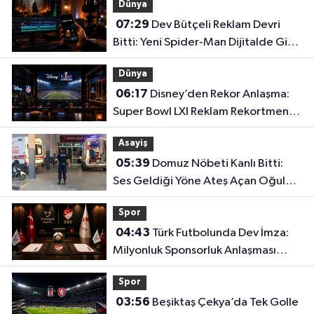
Dünya
07:29
Dev Bütçeli Reklam Devri
Bitti: Yeni Spider-Man Dijitalde Gişe
Rekorlarını Altüst Etti!
Dünya
06:17
Disney’den Rekor Anlaşma:
Super Bowl LXI Reklam Rekortmeni
Oldu!
Asayiş
05:39
Domuz Nöbeti Kanlı Bitti:
Ses Geldiği Yöne Ateş Açan Oğul
Babasını Öldürdü!
Spor
04:43
Türk Futbolunda Dev İmza:
Milyonluk Sponsorluk Anlaşması
Uzatıldı!
Spor
03:56
Beşiktaş Çekya’da Tek Golle