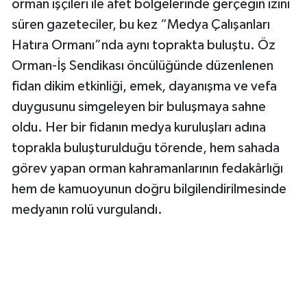
orman işçileri ile afet bölgelerinde gerçeğin izini
süren gazeteciler, bu kez “Medya Çalışanları
Magazin
Hatıra Ormanı”nda aynı toprakta buluştu. Öz
Orman-İş Sendikası öncülüğünde düzenlenen
Resmi İlanlar
fidan dikim etkinliği, emek, dayanışma ve vefa
Sağlık
duygusunu simgeleyen bir buluşmaya sahne
oldu. Her bir fidanın medya kuruluşları adına
Seri İlan
toprakla buluşturulduğu törende, hem sahada
görev yapan orman kahramanlarının fedakârlığı
Siyaset
hem de kamuoyunun doğru bilgilendirilmesinde
Sokak Hayvanlarını Sahiplendirme
medyanın rolü vurgulandı.
Sonsöz Özel
Spor