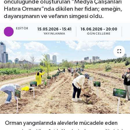
öncülüğünde oluşturulan “Medya Çalışanları
Hatıra Ormanı”nda dikilen her fidan; emeğin,
Ekonomi
dayanışmanın ve vefanın simgesi oldu.
Eleman
EDITÖR
15.05.2026 - 15:41
16.06.2026 - 20:00
YAYINLANMA
GÜNCELLEME
P
Emlak
Gündem
Gurme
Haber
İlçe Haberleri
Keşfet
Orman yangınlarında alevlerle mücadele eden
Kültür & Sanat