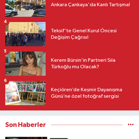
Ankara Çankaya'da Kanlı Tartışma!
4
Teksif'te Genel Kurul Öncesi
Değişim Çağrısı!
5
Kerem Bürsin’in Partneri Sıla
Türkoğlu mu Olacak?
6
Keçiören’de Keşmir Dayanışma
Günü’ne özel fotoğraf sergisi
Son Haberler