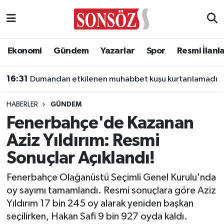
Asayiş
Ankara Nöbetçi Eczaneler
Ekonomi
Gündem
Yazarlar
Spor
Resmi İlanl
Astroloji & Burçlar
Ankara Hava Durumu
16:31
Dumandan etkilenen muhabbet kuşu kurtarılamadı
Bilim & Teknoloji
Ankara Namaz Vakitleri
HABERLER
GÜNDEM
Biyografi
Ankara Trafik Yoğunluk Haritası
Fenerbahçe'de Kazanan
Aziz Yıldırım: Resmi
Çevre
Süper Lig Puan Durumu ve Fikstür
Sonuçlar Açıklandı!
Diğer
Tüm Manşetler
Fenerbahçe Olağanüstü Seçimli Genel Kurulu'nda
oy sayımı tamamlandı. Resmi sonuçlara göre Aziz
Dünya
Son Dakika Haberleri
Yıldırım 17 bin 245 oy alarak yeniden başkan
seçilirken, Hakan Safi 9 bin 927 oyda kaldı.
Eğitim
Haber Arşivi