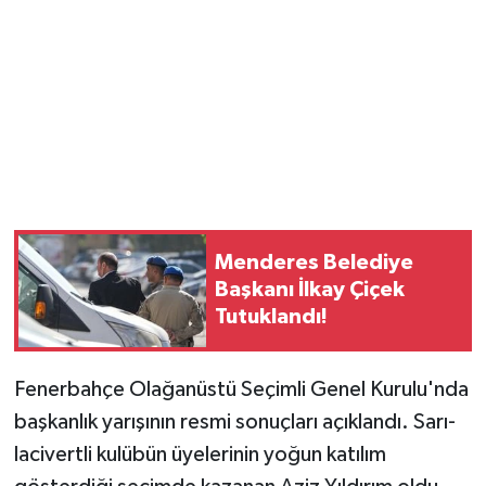
Magazin
Resmi İlanlar
Sağlık
Seri İlan
Menderes Belediye
Siyaset
Başkanı İlkay Çiçek
Tutuklandı!
Sokak Hayvanlarını Sahiplendirme
Sonsöz Özel
Fenerbahçe Olağanüstü Seçimli Genel Kurulu'nda
başkanlık yarışının resmi sonuçları açıklandı. Sarı-
Spor
lacivertli kulübün üyelerinin yoğun katılım