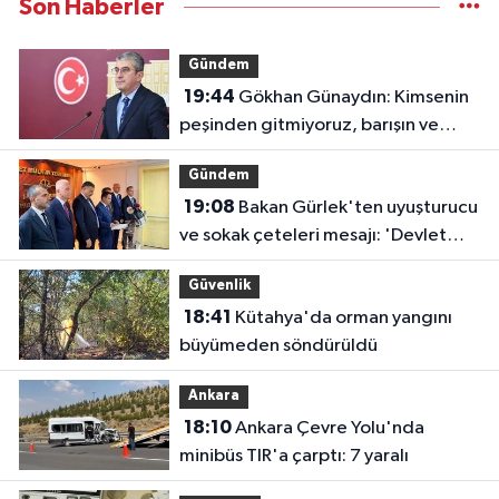
Son Haberler
Gündem
19:44
Gökhan Günaydın: Kimsenin
peşinden gitmiyoruz, barışın ve
demokrasinin peşindeyiz
Gündem
19:08
Bakan Gürlek'ten uyuşturucu
ve sokak çeteleri mesajı: 'Devlet
buradadır'
Güvenlik
18:41
Kütahya'da orman yangını
büyümeden söndürüldü
Ankara
18:10
Ankara Çevre Yolu'nda
minibüs TIR'a çarptı: 7 yaralı