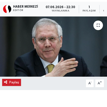
HABER MERKEZI
07.06.2026 - 22:30
1
Ekonomi
EDITÖR
YAYINLANMA
PAYLAŞIM
OK
Eleman
Emlak
Gündem
Gurme
Haber
İlçe Haberleri
Paylaş
-
+
A
A
Keşfet
Kültür & Sanat