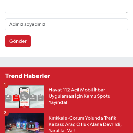
Gönder
Trend Haberler
1
Hayat 112 Acil Mobil İhbar
Uygulaması İçin Kamu Spotu
Yayında!
2
Kırıkkale-Çorum Yolunda Trafik
Kazası: Araç Otluk Alana Devrildi,
Yaralılar Var!