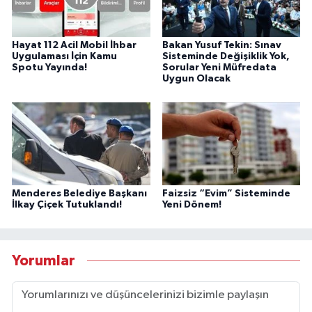
Hayat 112 Acil Mobil İhbar
Bakan Yusuf Tekin: Sınav
Uygulaması İçin Kamu
Sisteminde Değişiklik Yok,
Spotu Yayında!
Sorular Yeni Müfredata
Uygun Olacak
Menderes Belediye Başkanı
Faizsiz “Evim” Sisteminde
İlkay Çiçek Tutuklandı!
Yeni Dönem!
Yorumlar