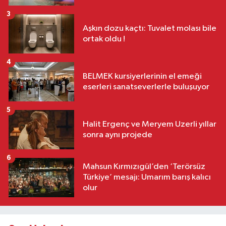
3
Aşkın dozu kaçtı: Tuvalet molası bile
ortak oldu !
4
BELMEK kursiyerlerinin el emeği
eserleri sanatseverlerle buluşuyor
5
Halit Ergenç ve Meryem Uzerli yıllar
sonra aynı projede
6
Mahsun Kırmızıgül’den ‘Terörsüz
Türkiye’ mesajı: Umarım barış kalıcı
olur