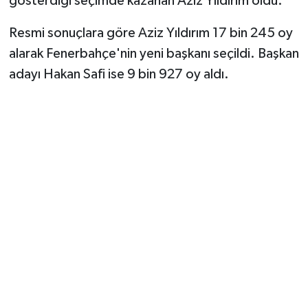
gösterdiği seçimde kazanan Aziz Yıldırım oldu.
Vasıta
Resmi sonuçlara göre Aziz Yıldırım 17 bin 245 oy
Yaşam
alarak Fenerbahçe'nin yeni başkanı seçildi. Başkan
adayı Hakan Safi ise 9 bin 927 oy aldı.