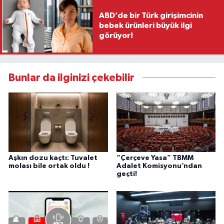
ABD’de bir Türk girişimcinin
bebek ürünleri büyük ilgi
görüyor!
Bunlar da ilginizi çekebilir
Aşkın dozu kaçtı: Tuvalet
“Çerçeve Yasa” TBMM
molası bile ortak oldu !
Adalet Komisyonu’ndan
geçti!