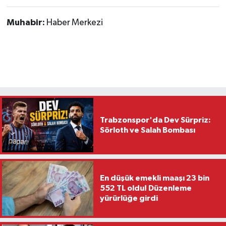
Muhabir:
Haber Merkezi
Trabzonspor'da Dev Sürpriz:
Sörloth ve Salah Bombası
En düşük emekli maaşı 23 bin
552 TL oldu! Düzenleme
yürürlüğe girdi