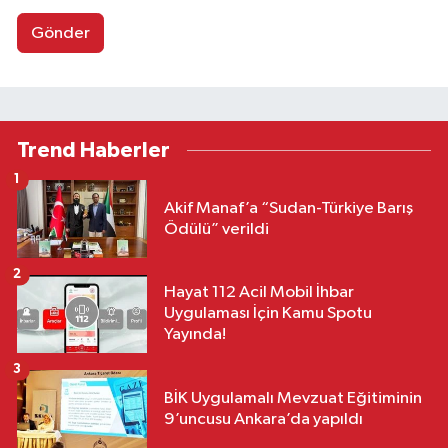
Gönder
Trend Haberler
1
Akif Manaf’a “Sudan-Türkiye Barış
Ödülü” verildi
2
Hayat 112 Acil Mobil İhbar
Uygulaması İçin Kamu Spotu
Yayında!
3
BİK Uygulamalı Mevzuat Eğitiminin
9’uncusu Ankara’da yapıldı