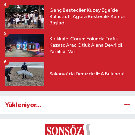
4
Genç Besteciler Kuzey Ege’de
Buluştu: II. Agora Bestecilik Kampı
Başladı
5
Kırıkkale-Çorum Yolunda Trafik
Kazası: Araç Otluk Alana Devrildi,
Yaralılar Var!
6
Sakarya'da Denizde İHA Bulundu!
Yükleniyor...