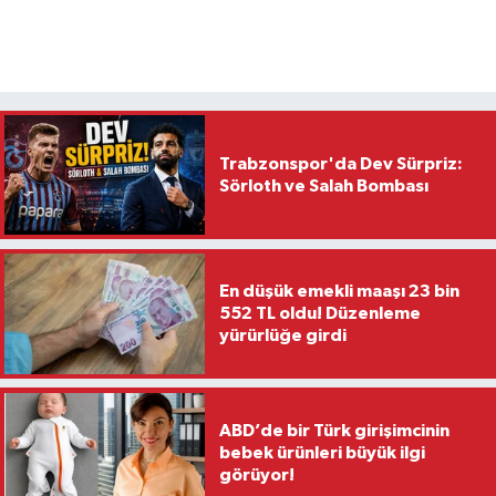
Trabzonspor'da Dev Sürpriz:
Sörloth ve Salah Bombası
En düşük emekli maaşı 23 bin
552 TL oldu! Düzenleme
yürürlüğe girdi
ABD’de bir Türk girişimcinin
bebek ürünleri büyük ilgi
görüyor!