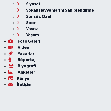
Siyaset
Sokak Hayvanlarını Sahiplendirme
Sonsöz Özel
Spor
Vasıta
Yaşam
Foto Galeri
Video
Yazarlar
Röportaj
Biyografi
Anketler
Künye
İletişim
Servisler
Ankara Nöbetçi Eczaneler
Ankara Hava Durumu
Ankara Namaz Vakitleri