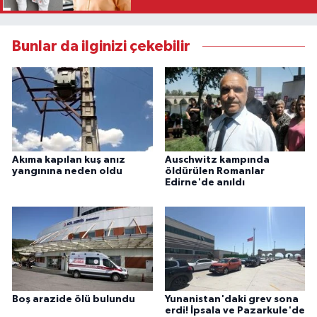
Bunlar da ilginizi çekebilir
Akıma kapılan kuş anız
Auschwitz kampında
yangınına neden oldu
öldürülen Romanlar
Edirne'de anıldı
Boş arazide ölü bulundu
Yunanistan'daki grev sona
erdi! İpsala ve Pazarkule'de