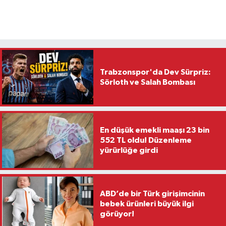
Trabzonspor'da Dev Sürpriz:
Sörloth ve Salah Bombası
En düşük emekli maaşı 23 bin
552 TL oldu! Düzenleme
yürürlüğe girdi
ABD’de bir Türk girişimcinin
bebek ürünleri büyük ilgi
görüyor!