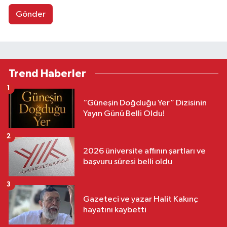
Gönder
Trend Haberler
1
“Güneşin Doğduğu Yer” Dizisinin
Yayın Günü Belli Oldu!
2
2026 üniversite affının şartları ve
başvuru süresi belli oldu
3
Gazeteci ve yazar Halit Kakınç
hayatını kaybetti