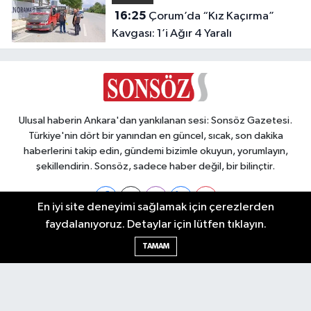
16:25
Çorum’da “Kız Kaçırma”
Kavgası: 1’i Ağır 4 Yaralı
Ulusal haberin Ankara'dan yankılanan sesi: Sonsöz Gazetesi.
Türkiye'nin dört bir yanından en güncel, sıcak, son dakika
haberlerini takip edin, gündemi bizimle okuyun, yorumlayın,
şekillendirin. Sonsöz, sadece haber değil, bir bilinçtir.
En iyi site deneyimi sağlamak için çerezlerden
faydalanıyoruz. Detaylar için lütfen tıklayın.
Ankara Nöbetçi Eczaneler
TAMAM
Ankara Hava Durumu
Ankara Namaz Vakitleri
Ankara Trafik Yoğunluk Haritası
Puan Durumu ve Fikstür