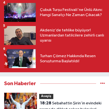
4
Çubuk Turşu Festivali'ne Ünlü Akını:
Hangi Sanatçı Ne Zaman Çıkacak?
5
Akdeniz’de tehlike büyüyor!
Uzmanlardan tatilcilere zehirli canlı
uyarısı
6
Turhan Çömez Hakkında Resen
Soruşturma Başlatıldı!
Son Haberler
Asayiş
18:28
Sebahattin Şirin’in evindeki