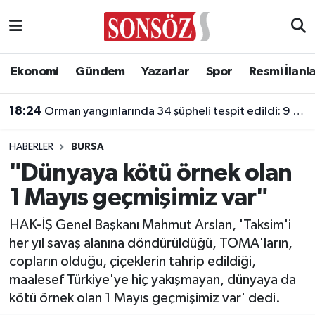
Asayiş
Ankara Nöbetçi Eczaneler
Ekonomi
Gündem
Yazarlar
Spor
Resmi İlanl
Astroloji & Burçlar
Ankara Hava Durumu
18:24
Orman yangınlarında 34 şüpheli tespit edildi: 9 kişi tutuklandı
Bilim & Teknoloji
Ankara Namaz Vakitleri
HABERLER
BURSA
Biyografi
Ankara Trafik Yoğunluk Haritası
"Dünyaya kötü örnek olan
1 Mayıs geçmişimiz var"
Çevre
Süper Lig Puan Durumu ve Fikstür
HAK-İŞ Genel Başkanı Mahmut Arslan, 'Taksim'i
Diğer
Tüm Manşetler
her yıl savaş alanına döndürüldüğü, TOMA'ların,
copların olduğu, çiçeklerin tahrip edildiği,
Dünya
Son Dakika Haberleri
maalesef Türkiye'ye hiç yakışmayan, dünyaya da
kötü örnek olan 1 Mayıs geçmişimiz var' dedi.
Eğitim
Haber Arşivi