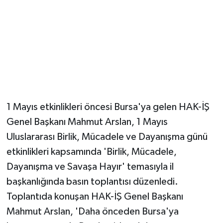
Magazin
Resmi İlanlar
Sağlık
Seri İlan
1 Mayıs etkinlikleri öncesi Bursa'ya gelen HAK-İŞ
Genel Başkanı Mahmut Arslan, 1 Mayıs
Siyaset
Uluslararası Birlik, Mücadele ve Dayanışma günü
Sokak Hayvanlarını Sahiplendirme
etkinlikleri kapsamında 'Birlik, Mücadele,
Dayanışma ve Savaşa Hayır' temasıyla il
Sonsöz Özel
başkanlığında basın toplantısı düzenledi.
Toplantıda konuşan HAK-İŞ Genel Başkanı
Spor
Mahmut Arslan, 'Daha önceden Bursa'ya