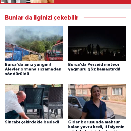
Bunlar da ilginizi çekebilir
Bursa’da anız yangını!
Bursa’da Perseid meteor
Alevler ormana sıçramadan
yağmuru göz kamaştırdı!
söndürüldü
Sincabı çekirdekle besledi
Gider borusunda mahsur
kalan yavru kedi, itfaiyenin