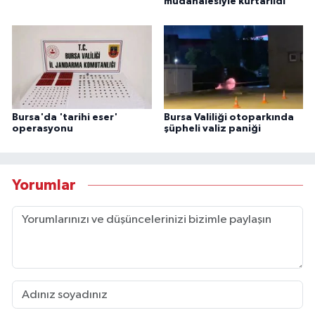
müdahalesiyle kurtarıldı
Bursa'da 'tarihi eser'
Bursa Valiliği otoparkında
operasyonu
şüpheli valiz paniği
Yorumlar