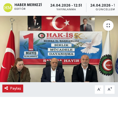
HABER MERKEZI
24.04.2026 - 12:51
24.04.2026 - 12
Ekonomi
EDITÖR
YAYINLANMA
GÜNCELLEME
Eleman
Emlak
Gündem
Gurme
Haber
Paylaş
-
+
A
A
İlçe Haberleri
Keşfet
Kültür & Sanat