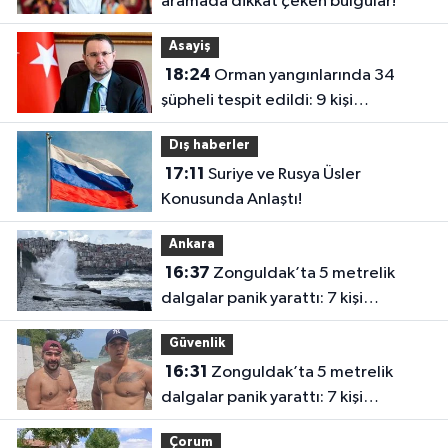
aramada dikkat çeken bulgular!
Asayiş
18:24
Orman yangınlarında 34
şüpheli tespit edildi: 9 kişi
tutuklandı
Dış haberler
17:11
Suriye ve Rusya Üsler
Konusunda Anlaştı!
Ankara
16:37
Zonguldak’ta 5 metrelik
dalgalar panik yarattı: 7 kişi
kurtarıldı
Güvenlik
16:31
Zonguldak’ta 5 metrelik
dalgalar panik yarattı: 7 kişi
kurtarıldı
Çorum