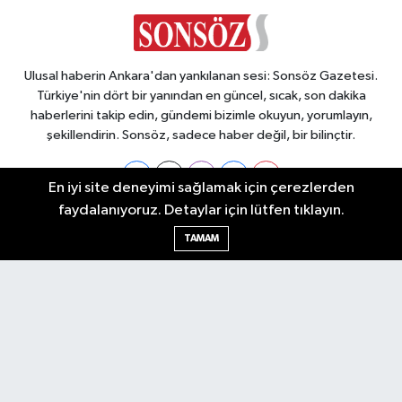
Ulusal haberin Ankara'dan yankılanan sesi: Sonsöz Gazetesi.
Türkiye'nin dört bir yanından en güncel, sıcak, son dakika
haberlerini takip edin, gündemi bizimle okuyun, yorumlayın,
şekillendirin. Sonsöz, sadece haber değil, bir bilinçtir.
En iyi site deneyimi sağlamak için çerezlerden
faydalanıyoruz. Detaylar için lütfen tıklayın.
Ankara Nöbetçi Eczaneler
TAMAM
Ankara Hava Durumu
Ankara Namaz Vakitleri
Ankara Trafik Yoğunluk Haritası
Puan Durumu ve Fikstür
Tüm Manşetler
Son Dakika Haberleri
Haber Arşivi