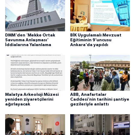
DMM'den 'Mekke Ortak
BİK Uygulamalı Mevzuat
Savunma Anlaşması'
Eğitiminin 9’uncusu
İddialarına Yalanlama
Ankara’da yapıldı
Malatya Arkeoloji Müzesi
ABB, Anafartalar
yeniden ziyaretçilerini
Caddesi’nin tarihini şantiye
ağırlayacak
gezileriyle anlattı