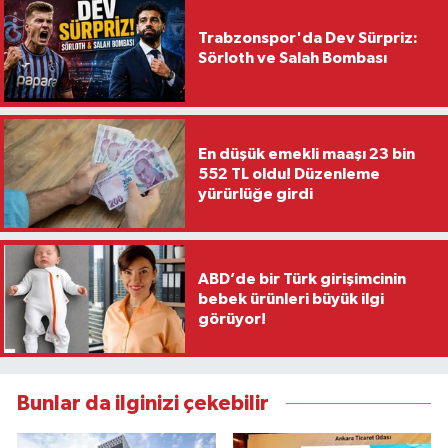
Trabzonspor'da Dev Sürpriz:
Sörloth ve Salah Bombası
En düşük emekli maaşı 23 bin
552 TL oldu! Düzenleme
yürürlüğe girdi
ABD’de bir Türk girişimcinin
bebek ürünleri büyük ilgi
görüyor!
Bunlar da ilginizi çekebilir