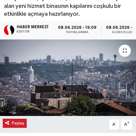
alan yeni hizmet binasının kapılarını coşkulu bir
Ekonomi
etkinlikle açmaya hazırlanıyor.
Eleman
HABER MERKEZI
08.06.2026 - 19:09
08.06.2026 - 1
EDITÖR
YAYINLANMA
GÜNCELLEM
Emlak
Gündem
Gurme
Haber
İlçe Haberleri
Keşfet
Paylaş
-
+
A
A
Kültür & Sanat