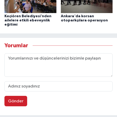
Keçiören Belediyesi’nden
Ankara'da korsan
ailelere etkili ebeveynlik
otoparkçılara operasyon
eğitimi
Yorumlar
Gönder