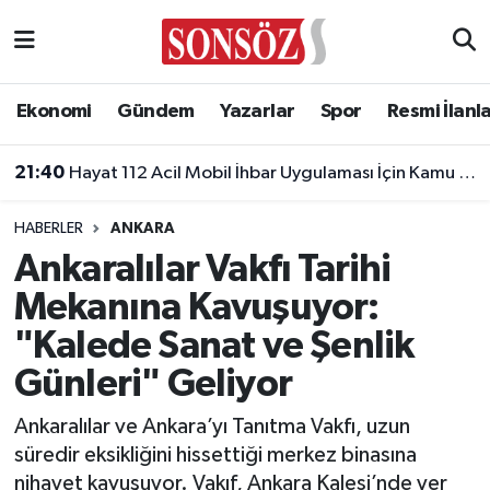
Asayiş
Ankara Nöbetçi Eczaneler
Ekonomi
Gündem
Yazarlar
Spor
Resmi İlanl
Astroloji & Burçlar
Ankara Hava Durumu
21:40
Hayat 112 Acil Mobil İhbar Uygulaması İçin Kamu Spotu Yayında!
Bilim & Teknoloji
Ankara Namaz Vakitleri
HABERLER
ANKARA
Biyografi
Ankara Trafik Yoğunluk Haritası
Ankaralılar Vakfı Tarihi
Mekanına Kavuşuyor:
Çevre
Süper Lig Puan Durumu ve Fikstür
"Kalede Sanat ve Şenlik
Diğer
Tüm Manşetler
Günleri" Geliyor
Dünya
Son Dakika Haberleri
Ankaralılar ve Ankara’yı Tanıtma Vakfı, uzun
süredir eksikliğini hissettiği merkez binasına
Eğitim
Haber Arşivi
nihayet kavuşuyor. Vakıf, Ankara Kalesi’nde yer