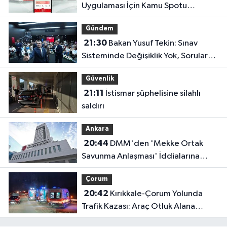
Uygulaması İçin Kamu Spotu
Yayında!
Gündem
21:30
Bakan Yusuf Tekin: Sınav
Sisteminde Değişiklik Yok, Sorular
Yeni Müfredata Uygun Olacak
Güvenlik
21:11
İstismar şüphelisine silahlı
saldırı
Ankara
20:44
DMM'den 'Mekke Ortak
Savunma Anlaşması' İddialarına
Yalanlama
Çorum
20:42
Kırıkkale-Çorum Yolunda
Trafik Kazası: Araç Otluk Alana
Devrildi, Yaralılar Var!