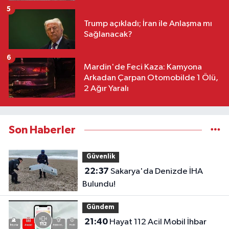
5
Trump açıkladı; İran ile Anlaşma mı
Sağlanacak?
6
Mardin'de Feci Kaza: Kamyona
Arkadan Çarpan Otomobilde 1 Ölü,
2 Ağır Yaralı
Son Haberler
Güvenlik
22:37
Sakarya'da Denizde İHA
Bulundu!
Gündem
21:40
Hayat 112 Acil Mobil İhbar