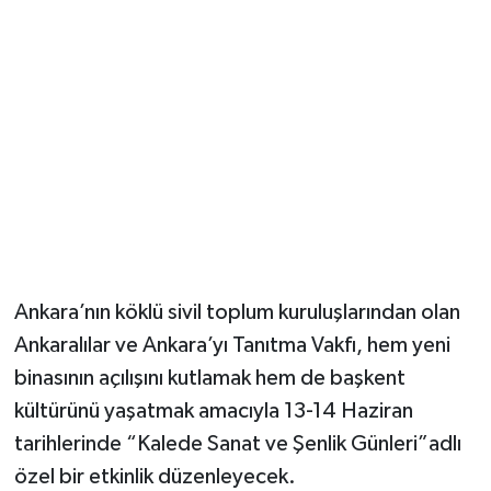
Magazin
Resmi İlanlar
Sağlık
Seri İlan
Siyaset
Ankara’nın köklü sivil toplum kuruluşlarından olan
Sokak Hayvanlarını Sahiplendirme
Ankaralılar ve Ankara’yı Tanıtma Vakfı, hem yeni
binasının açılışını kutlamak hem de başkent
Sonsöz Özel
kültürünü yaşatmak amacıyla 13-14 Haziran
tarihlerinde “Kalede Sanat ve Şenlik Günleri”adlı
Spor
özel bir etkinlik düzenleyecek.