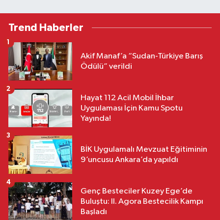
Trend Haberler
1
Akif Manaf’a “Sudan-Türkiye Barış
Ödülü” verildi
2
Hayat 112 Acil Mobil İhbar
Uygulaması İçin Kamu Spotu
Yayında!
3
BİK Uygulamalı Mevzuat Eğitiminin
9’uncusu Ankara’da yapıldı
4
Genç Besteciler Kuzey Ege’de
Buluştu: II. Agora Bestecilik Kampı
Başladı