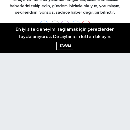
haberlerini takip edin, gündemi bizimle okuyun, yorumlayın,
şekillendirin. Sonsöz, sadece haber değil, bir bilinçtir.
En iyi site deneyimi sağlamak için çerezlerden
faydalanıyoruz. Detaylar için lütfen tıklayın.
Ankara Nöbetçi Eczaneler
TAMAM
Ankara Hava Durumu
Ankara Namaz Vakitleri
Ankara Trafik Yoğunluk Haritası
Puan Durumu ve Fikstür
Tüm Manşetler
Son Dakika Haberleri
Haber Arşivi
Künye
Ekonomi
Gündem
Yazarlar
Spor
Politika
Magazin
Gündem
Asayiş
Sonsöz Özel