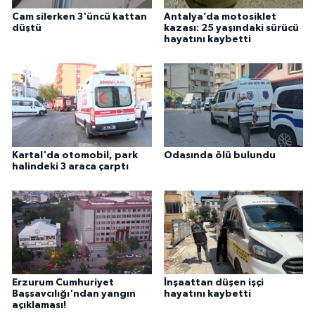
Cam silerken 3'üncü kattan
Antalya’da motosiklet
düştü
kazası: 25 yaşındaki sürücü
hayatını kaybetti
Kartal'da otomobil, park
Odasında ölü bulundu
halindeki 3 araca çarptı
Erzurum Cumhuriyet
İnşaattan düşen işçi
Başsavcılığı'ndan yangın
hayatını kaybetti
açıklaması!