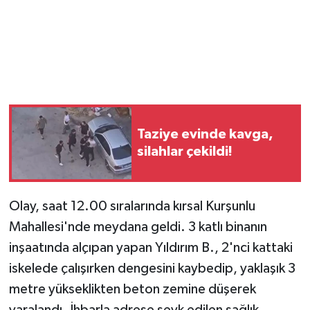
Magazin
Resmi İlanlar
Sağlık
Taziye evinde kavga,
Seri İlan
silahlar çekildi!
Siyaset
Olay, saat 12.00 sıralarında kırsal Kurşunlu
Sokak Hayvanlarını Sahiplendirme
Mahallesi'nde meydana geldi. 3 katlı binanın
Sonsöz Özel
inşaatında alçıpan yapan Yıldırım B., 2'nci kattaki
iskelede çalışırken dengesini kaybedip, yaklaşık 3
Spor
metre yükseklikten beton zemine düşerek
yaralandı. İhbarla adrese sevk edilen sağlık