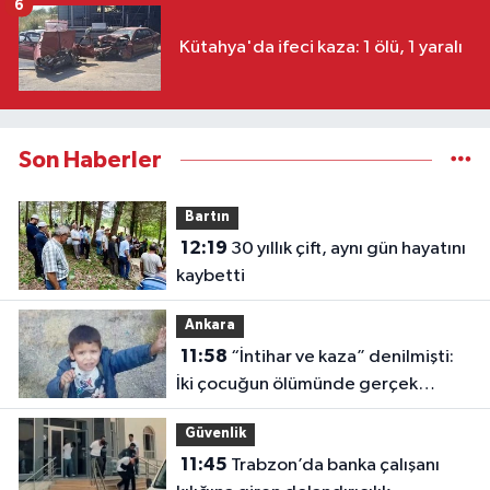
6
Kütahya'da ifeci kaza: 1 ölü, 1 yaralı
Son Haberler
Bartın
12:19
30 yıllık çift, aynı gün hayatını
kaybetti
Ankara
11:58
“İntihar ve kaza” denilmişti:
İki çocuğun ölümünde gerçek
ortaya çıktı!
Güvenlik
11:45
Trabzon’da banka çalışanı