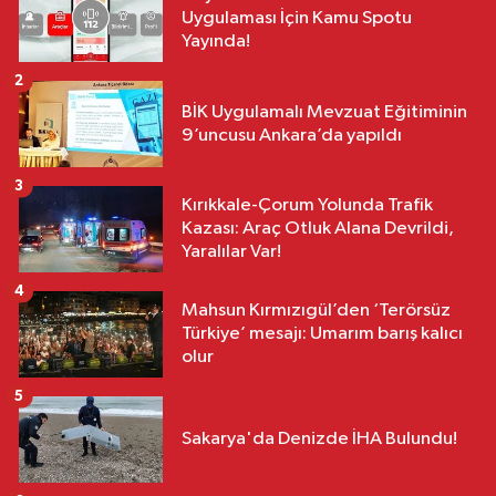
Uygulaması İçin Kamu Spotu
Yayında!
2
BİK Uygulamalı Mevzuat Eğitiminin
9’uncusu Ankara’da yapıldı
3
Kırıkkale-Çorum Yolunda Trafik
Kazası: Araç Otluk Alana Devrildi,
Yaralılar Var!
4
Mahsun Kırmızıgül’den ‘Terörsüz
Türkiye’ mesajı: Umarım barış kalıcı
olur
5
Sakarya'da Denizde İHA Bulundu!