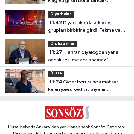
kılığına giren dolandırıcılık
şebekesine operasyon: 5 tutuklama
Diyarbakır
11:42
Diyarbakır’da arkadaş
grupları birbirine girdi: Tekme ve
yumruklar havada uçuştu
Dış haberler
11:27
"Tahran diyalogdan yana
ancak teslime zorlanamaz"
Bursa
11:24
Gider borusunda mahsur
kalan yavru kedi, itfaiyenin
müdahalesiyle kurtarıldı
Ulusal haberin Ankara'dan yankılanan sesi: Sonsöz Gazetesi.
Türkiye'nin dört bir yanından en güncel, sıcak, son dakika