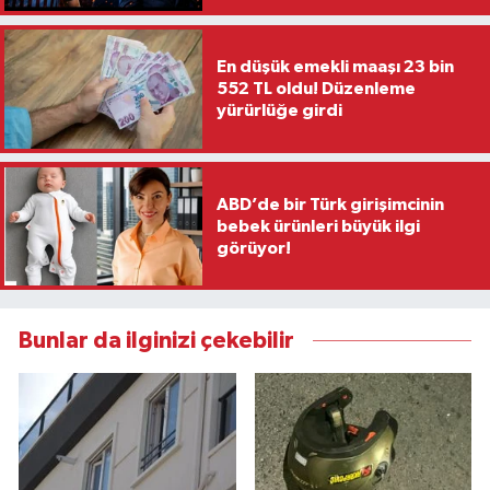
En düşük emekli maaşı 23 bin
552 TL oldu! Düzenleme
yürürlüğe girdi
ABD’de bir Türk girişimcinin
bebek ürünleri büyük ilgi
görüyor!
Bunlar da ilginizi çekebilir