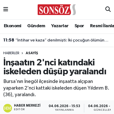
Asayiş
Ankara Nöbetçi Eczaneler
Ekonomi
Gündem
Yazarlar
Spor
Resmi İlanl
Astroloji & Burçlar
Ankara Hava Durumu
11:58
“İntihar ve kaza” denilmişti: İki çocuğun ölümünde gerçek ortaya çıktı!
Bilim & Teknoloji
Ankara Namaz Vakitleri
HABERLER
ASAYIŞ
Biyografi
Ankara Trafik Yoğunluk Haritası
İnşaatın 2'nci katındaki
iskeleden düşüp yaralandı
Çevre
Süper Lig Puan Durumu ve Fikstür
Bursa'nın İnegöl ilçesinde inşaatta alçıpan
Diğer
Tüm Manşetler
yaparken 2'nci kattaki iskeleden düşen Yıldırım B.
(36), yaralandı.
Dünya
Son Dakika Haberleri
HABER MERKEZI
04.06.2026 - 15:53
04.06.2026 - 1
Eğitim
Haber Arşivi
EDITÖR
YAYINLANMA
GÜNCELLEM