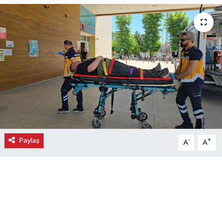
Ekonomi
Eleman
Emlak
Gündem
Gurme
Paylaş
-
+
A
A
Haber
İlçe Haberleri
Keşfet
Kültür & Sanat