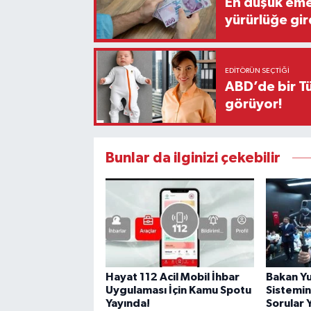
En düşük eme
yürürlüğe gir
EDITÖRÜN SEÇTIĞI
ABD’de bir Tü
görüyor!
Bunlar da ilginizi çekebilir
Hayat 112 Acil Mobil İhbar
Bakan Yu
Uygulaması İçin Kamu Spotu
Sistemin
Yayında!
Sorular 