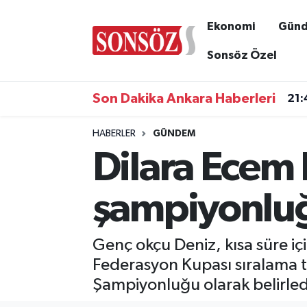
Ekonomi
Gün
Asayiş
Ankara Nöbetçi Eczaneler
Sonsöz Özel
Astroloji & Burçlar
Ankara Hava Durumu
Son Dakika Ankara Haberleri
21:
Bilim & Teknoloji
Ankara Namaz Vakitleri
HABERLER
GÜNDEM
Dilara Ecem 
Biyografi
Ankara Trafik Yoğunluk Haritası
Çevre
Süper Lig Puan Durumu ve Fikstür
şampiyonlu
Diğer
Tüm Manşetler
Genç okçu Deniz, kısa süre i
Dünya
Son Dakika Haberleri
Federasyon Kupası sıralama tu
Şampiyonluğu olarak belirled
Eğitim
Haber Arşivi