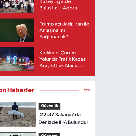
Kuzey Ege’de
Buluştu: II. Agora
Bestecilik Kampı
Başladı
Trump açıkladı; İran ile
Anlaşma mı
Sağlanacak?
Kırıkkale-Çorum
Yolunda Trafik Kazası:
Araç Otluk Alana
Devrildi, Yaralılar Var!
on Haberler
Güvenlik
22:37
Sakarya'da
Denizde İHA Bulundu!