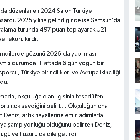
ya'da düzenlenen 2024 Salon Türkiye
şardı. 2025 yılına gelindiğinde ise Samsun'da
ıralama turunda 497 puan toplayarak U21
e rekoru kırdı.
 şimdilerde gözünü 2026'da yapılması
kmiş durumda. Haftada 6 gün yoğun bir
orcu, Türkiye birincilikleri ve Avrupa ikinciliği
rdu.
mada, okçuluğa olan ilgisinin tesadüfen
poru çok sevdiğini belirtti. Okçuluğun ona
n Deniz, artık hayallerine emin adımlarla
dünya şampiyonluğu olduğunu belirten Deniz,
lüğü ve huzuru da dile getirdi.