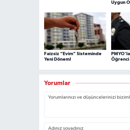
Uygun O
Faizsiz “Evim” Sisteminde
PMYO'lar
Yeni Dönem!
Öğrenci 
Yorumlar