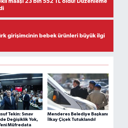
kli maaşı 23 bin 552 TL oldu! Düzenleme
di
rk girişimcinin bebek ürünleri büyük ilgi
suf Tekin: Sınav
Menderes Belediye Başkanı
de Değişiklik Yok,
İlkay Çiçek Tutuklandı!
Yeni Müfredata