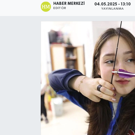
HABER MERKEZI
04.05.2025 - 13:10
EDITÖR
YAYINLANMA
Ekonomi
Eleman
Emlak
Gündem
Gurme
Haber
İlçe Haberleri
Keşfet
Kültür & Sanat