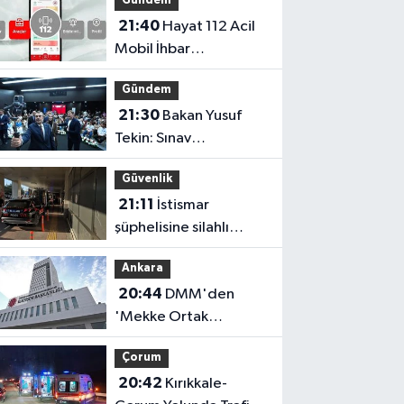
Gündem
21:40
Hayat 112 Acil
Mobil İhbar
Uygulaması İçin Kamu
Gündem
Spotu Yayında!
21:30
Bakan Yusuf
Tekin: Sınav
Sisteminde Değişiklik
Güvenlik
Yok, Sorular Yeni
21:11
İstismar
Müfredata Uygun
şüphelisine silahlı
Olacak
saldırı
Ankara
20:44
DMM'den
'Mekke Ortak
Savunma Anlaşması'
Çorum
İddialarına Yalanlama
20:42
Kırıkkale-