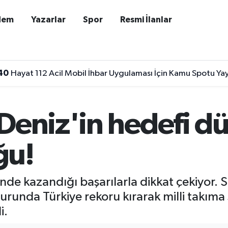
dem
Yazarlar
Spor
Resmi İlanlar
40
Hayat 112 Acil Mobil İhbar Uygulaması İçin Kamu Spotu Ya
Deniz'in hedefi d
ğu!
çinde kazandığı başarılarla dikkat çekiyor
runda Türkiye rekoru kırarak milli takıma
i.