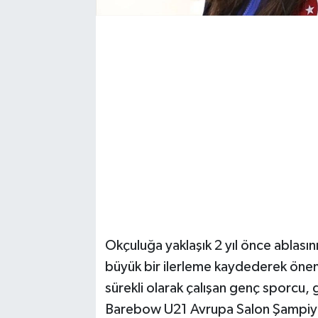
Magazin
Resmi İlanlar
Sağlık
Seri İlan
Siyaset
Sokak Hayvanlarını Sahiplendirme
Okçuluğa yaklaşık 2 yıl önce ablasın
Sonsöz Özel
büyük bir ilerleme kaydederek öneml
Spor
sürekli olarak çalışan genç sporcu,
Barebow U21 Avrupa Salon Şampiyonas