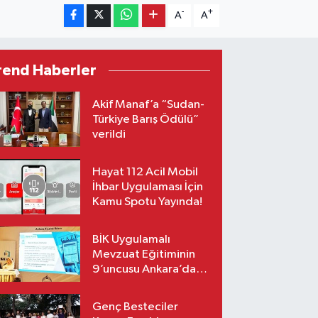
-
+
A
A
rend Haberler
Akif Manaf’a “Sudan-
Türkiye Barış Ödülü”
verildi
Hayat 112 Acil Mobil
İhbar Uygulaması İçin
Kamu Spotu Yayında!
BİK Uygulamalı
Mevzuat Eğitiminin
9’uncusu Ankara’da
yapıldı
Genç Besteciler