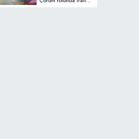
Çorum Yolunda Trafik
Kazası: Araç Otluk
Alana Devrildi,
Yaralılar Var!