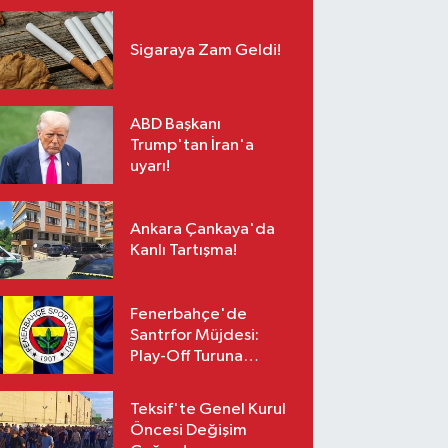
Sigaraya Zam Geldi!
ABD Başkanı
Trump'tan İran'a
uyarı!
Ankara Çankaya'da
Kanlı Tartışma!
Fenerbahçe'de
Santrfor Müjdesi:
Play-Off Turuna
Yetişiyor!
Teksif'te Genel Kurul
Öncesi Değişim