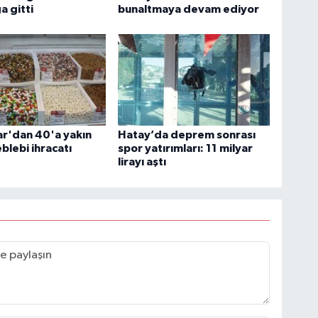
a gitti
bunaltmaya devam ediyor
ar'dan 40'a yakın
Hatay’da deprem sonrası
blebi ihracatı
spor yatırımları: 11 milyar
lirayı aştı