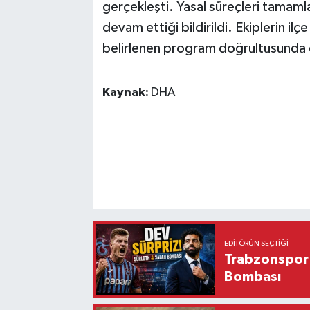
gerçekleşti. Yasal süreçleri tamamla
devam ettiği bildirildi. Ekiplerin ilç
belirlenen program doğrultusunda d
Kaynak:
DHA
EDITÖRÜN SEÇTIĞI
Trabzonspor'
Bombası