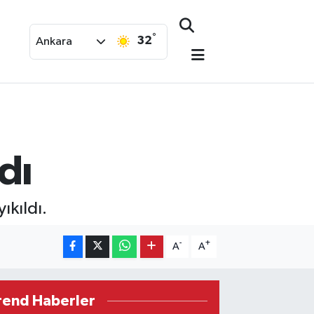
°
32
Ankara
dı
ıkıldı.
-
+
A
A
rend Haberler