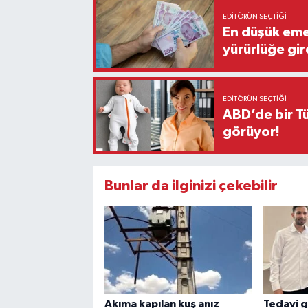
EDITÖRÜN SEÇTIĞI
En düşük eme
yürürlüğe gir
EDITÖRÜN SEÇTIĞI
ABD’de bir Tü
görüyor!
Bunlar da ilginizi çekebilir
Akıma kapılan kuş anız
Tedavi 