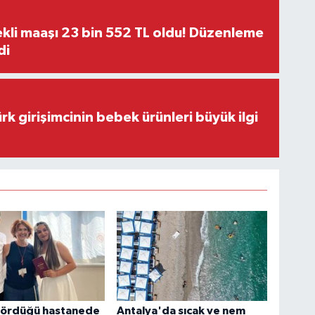
kli maaşı 23 bin 552 TL oldu! Düzenleme
di
rk girişimcinin bebek ürünleri büyük ilgi
gördüğü hastanede
Antalya'da sıcak ve nem