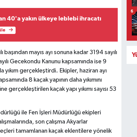
6
an 40'a yakın ülkeye leblebi ihracatı
üle
lı başından mayıs ayı sonuna kadar 3194 sayılı
Y
ayılı Gecekondu Kanunu kapsamında ise 9
yıkım gerçekleştirdi. Ekipler, haziran ayı
kapsamında 8 kaçak yapının daha yıkımını
e gerçekleştirilen kaçak yapı yıkımı sayısı 53
rlüğü ile Fen İşleri Müdürlüğü ekipleri
ışmalarında, son çalışma Akyarlar
reçleri tamamlanan kaçak eklentilere yönelik