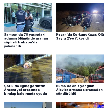
Samsun’da 70 yaşındaki
Keşan’da Korkunç Kaza: Ölü
adamın ölümünde aranan
Sayısı 2’ye Yükseldi
şüpheli Trabzon’da
yakalandı
Çorlu’da ilginç görüntü!
Bursa’da anız yangını!
Aracını yol ortasında
Alevler ormana sıçramadan
bırakıp kaldırımda uyudu
söndürüldü