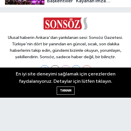
Başkentliler “Kayahan İmza
Konseri”nde Buluştu
Ulusal haberin Ankara'dan yankılanan sesi: Sonsöz Gazetesi.
Türkiye'nin dört bir yanından en güncel, sıcak, son dakika
haberlerini takip edin, gündemi bizimle okuyun, yorumlayın,
şekillendirin. Sonsöz, sadece haber değil, bir bilinçtir.
En iyi site deneyimi sağlamak için çerezlerden
faydalanıyoruz. Detaylar için lütfen tıklayın.
Ankara Nöbetçi Eczaneler
TAMAM
Ankara Hava Durumu
Ankara Namaz Vakitleri
Ankara Trafik Yoğunluk Haritası
Puan Durumu ve Fikstür
Tüm Manşetler
Son Dakika Haberleri