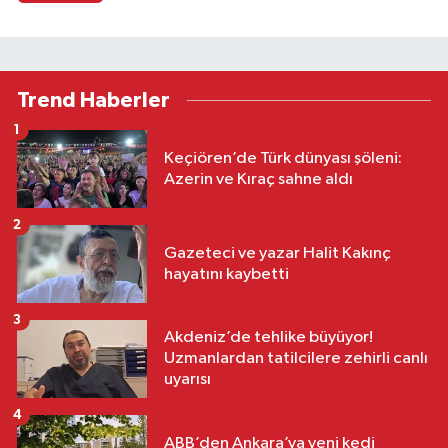
Trend Haberler
1
Keçiören’de Türk dünyası şöleni:
Azerin ve Kıraç sahne aldı
2
Gazeteci ve yazar Halit Kakınç
hayatını kaybetti
3
Akdeniz’de tehlike büyüyor!
Uzmanlardan tatilcilere zehirli canlı
uyarısı
4
ABB’den Ankara’ya yeni kedi