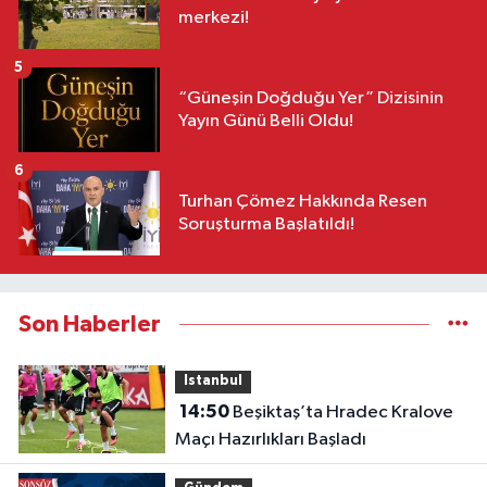
merkezi!
5
“Güneşin Doğduğu Yer” Dizisinin
Yayın Günü Belli Oldu!
6
Turhan Çömez Hakkında Resen
Soruşturma Başlatıldı!
Son Haberler
Istanbul
14:50
Beşiktaş’ta Hradec Kralove
Maçı Hazırlıkları Başladı