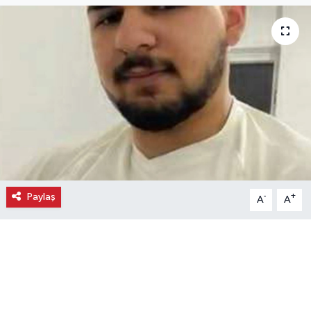
Ekonomi
Eleman
Emlak
Gündem
Gurme
Paylaş
-
+
A
A
Haber
İlçe Haberleri
Keşfet
Kültür & Sanat