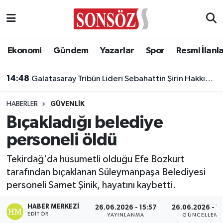
Asayiş
Ankara Nöbetçi Eczaneler
Ekonomi
Gündem
Yazarlar
Spor
Resmi İlanl
Astroloji & Burçlar
Ankara Hava Durumu
14:48
Galatasaray Tribün Lideri Sebahattin Şirin Hakkında Gözaltı Kararı
Bilim & Teknoloji
Ankara Namaz Vakitleri
HABERLER
GÜVENLIK
Biyografi
Ankara Trafik Yoğunluk Haritası
Bıçakladığı belediye
personeli öldü
Çevre
Süper Lig Puan Durumu ve Fikstür
Tekirdağ'da husumetli olduğu Efe Bozkurt
Diğer
Tüm Manşetler
tarafından bıçaklanan Süleymanpaşa Belediyesi
personeli Samet Şinik, hayatını kaybetti.
Dünya
Son Dakika Haberleri
HABER MERKEZI
26.06.2026 - 15:57
26.06.2026 - 15
Eğitim
Haber Arşivi
EDITÖR
YAYINLANMA
GÜNCELLEME