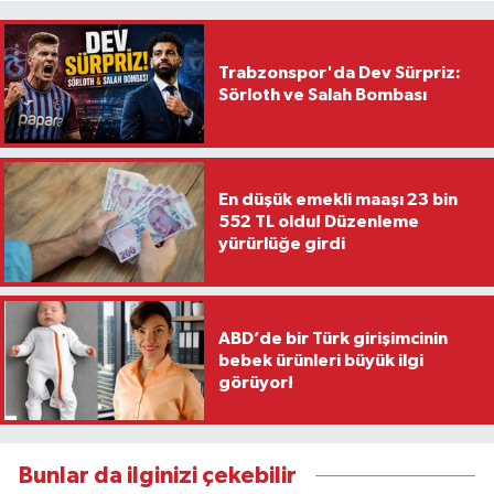
Trabzonspor'da Dev Sürpriz:
Sörloth ve Salah Bombası
En düşük emekli maaşı 23 bin
552 TL oldu! Düzenleme
yürürlüğe girdi
ABD’de bir Türk girişimcinin
bebek ürünleri büyük ilgi
görüyor!
Bunlar da ilginizi çekebilir