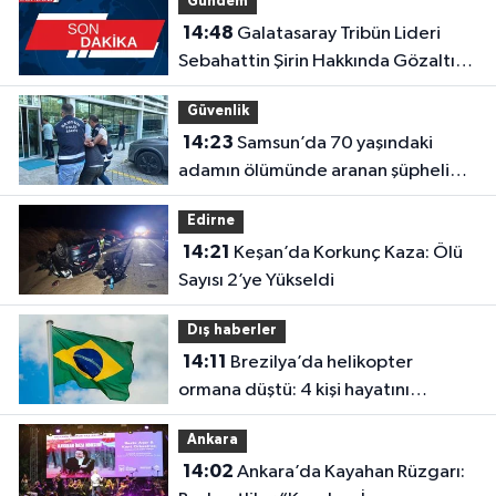
Gündem
14:48
Galatasaray Tribün Lideri
Sebahattin Şirin Hakkında Gözaltı
Kararı
Güvenlik
14:23
Samsun’da 70 yaşındaki
adamın ölümünde aranan şüpheli
Trabzon’da yakalandı
Edirne
14:21
Keşan’da Korkunç Kaza: Ölü
Sayısı 2’ye Yükseldi
Dış haberler
14:11
Brezilya’da helikopter
ormana düştü: 4 kişi hayatını
kaybetti
Ankara
14:02
Ankara’da Kayahan Rüzgarı: