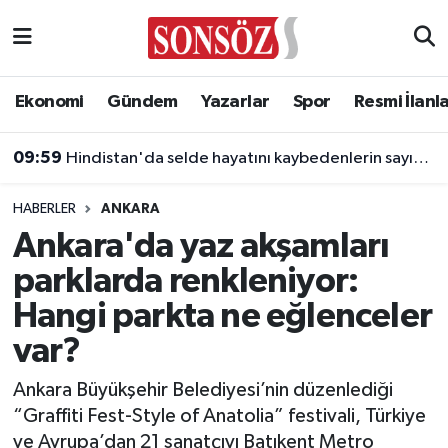
Asayiş
Ankara Nöbetçi Eczaneler
Ekonomi
Gündem
Yazarlar
Spor
Resmi İlanl
Astroloji & Burçlar
Ankara Hava Durumu
09:59
Hindistan'da selde hayatını kaybedenlerin sayısı yükseliyor!
Bilim & Teknoloji
Ankara Namaz Vakitleri
HABERLER
ANKARA
Biyografi
Ankara Trafik Yoğunluk Haritası
Ankara'da yaz akşamları
parklarda renkleniyor:
Çevre
Süper Lig Puan Durumu ve Fikstür
Hangi parkta ne eğlenceler
Diğer
Tüm Manşetler
var?
Dünya
Son Dakika Haberleri
Ankara Büyükşehir Belediyesi’nin düzenlediği
“Graffiti Fest-Style of Anatolia” festivali, Türkiye
Eğitim
Haber Arşivi
ve Avrupa’dan 21 sanatçıyı Batıkent Metro