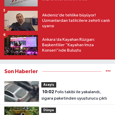
5
Akdeniz’de tehlike büyüyor!
Uzmanlardan tatilcilere zehirli canlı
uyarısı
6
Ankara’da Kayahan Rüzgarı:
Başkentliler “Kayahan İmza
Konseri”nde Buluştu
Son Haberler
Asayiş
10:02
Polis takibi ile yakalandı,
sigara paketinden uyuşturucu çıktı
Dünya