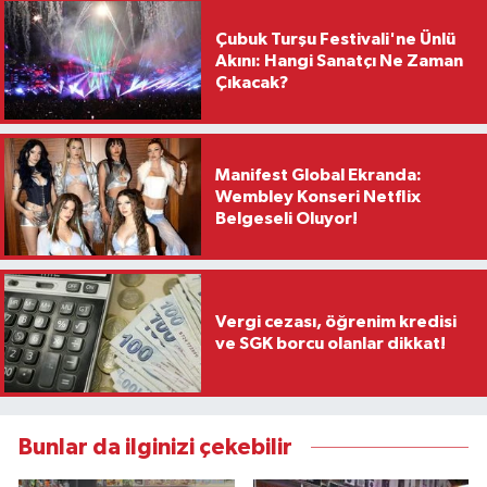
Çubuk Turşu Festivali'ne Ünlü
Akını: Hangi Sanatçı Ne Zaman
Çıkacak?
Manifest Global Ekranda:
Wembley Konseri Netflix
Belgeseli Oluyor!
Vergi cezası, öğrenim kredisi
ve SGK borcu olanlar dikkat!
Bunlar da ilginizi çekebilir