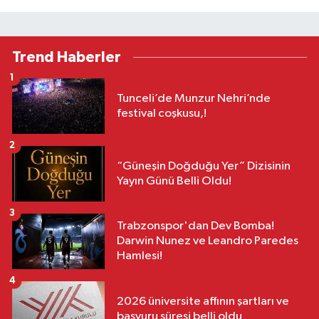
Trend Haberler
1
Tunceli’de Munzur Nehri’nde
festival coşkusu,!
2
“Güneşin Doğduğu Yer” Dizisinin
Yayın Günü Belli Oldu!
3
Trabzonspor'dan Dev Bomba!
Darwin Nunez ve Leandro Paredes
Hamlesi!
4
2026 üniversite affının şartları ve
başvuru süresi belli oldu