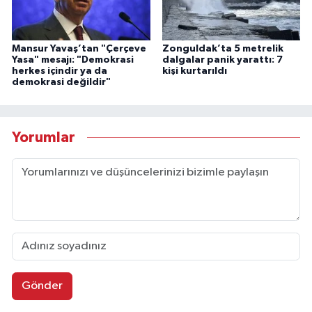
Mansur Yavaş’tan "Çerçeve
Zonguldak’ta 5 metrelik
Yasa" mesajı: "Demokrasi
dalgalar panik yarattı: 7
herkes içindir ya da
kişi kurtarıldı
demokrasi değildir"
Yorumlar
Gönder