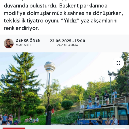
duvarında buluşturdu. Başkent parklarında
Ekonomi
modifiye dolmuşlar müzik sahnesine dönüşürken,
tek kişilik tiyatro oyunu “Yıldız” yaz akşamlarını
Eleman
renklendiriyor.
Emlak
ZEHRA ÖNEN
23.06.2025 - 15:00
MUHABIR
YAYINLANMA
Gündem
Gurme
Haber
İlçe Haberleri
Keşfet
Kültür & Sanat