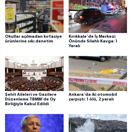
Okullar açılmadan kırtasiye
Kırıkkale'de İş Merkezi
ürünlerine sıkı denetim
Önünde Silahlı Kavga: 1
Yaralı
Şehit Aileleri ve Gazilere
Ankara'da iki otomobil
Düzenleme TBMM'de Oy
çarpıştı: 1 ölü, 2 yaralı
Birliğiyle Kabul Edildi