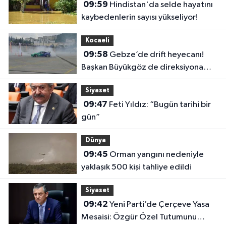
09:59
Hindistan'da selde hayatını
kaybedenlerin sayısı yükseliyor!
Kocaeli
09:58
Gebze’de drift heyecanı!
Başkan Büyükgöz de direksiyona
geçti
Siyaset
09:47
Feti Yıldız: “Bugün tarihi bir
gün”
Dünya
09:45
Orman yangını nedeniyle
yaklaşık 500 kişi tahliye edildi
Siyaset
09:42
Yeni Parti’de Çerçeve Yasa
Mesaisi: Özgür Özel Tutumunu