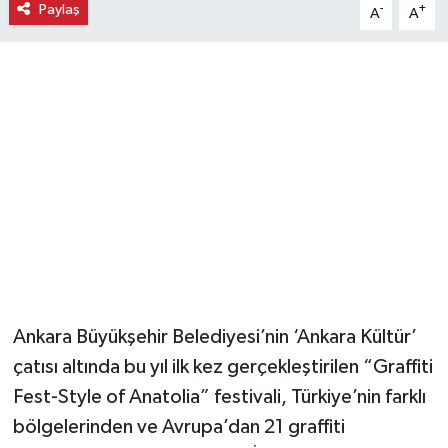
Paylaş
-
+
A
A
Magazin
Resmi İlanlar
Sağlık
Seri İlan
Siyaset
Sokak Hayvanlarını Sahiplendirme
Ankara Büyükşehir Belediyesi’nin ‘Ankara Kültür’
Sonsöz Özel
çatısı altında bu yıl ilk kez gerçekleştirilen “Graffiti
Fest-Style of Anatolia” festivali, Türkiye’nin farklı
Spor
bölgelerinden ve Avrupa’dan 21 graffiti