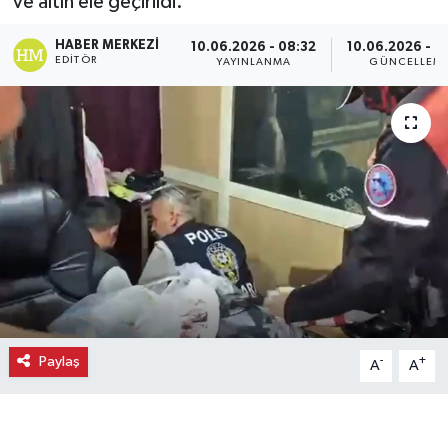
ve altın ele geçirildi.
Ekonomi
HABER MERKEZI
10.06.2026 - 08:32
10.06.2026 - 0
EDITÖR
YAYINLANMA
GÜNCELLEM
Eleman
Emlak
Gündem
Gurme
Haber
İlçe Haberleri
Paylaş
-
+
A
A
Keşfet
Kültür & Sanat