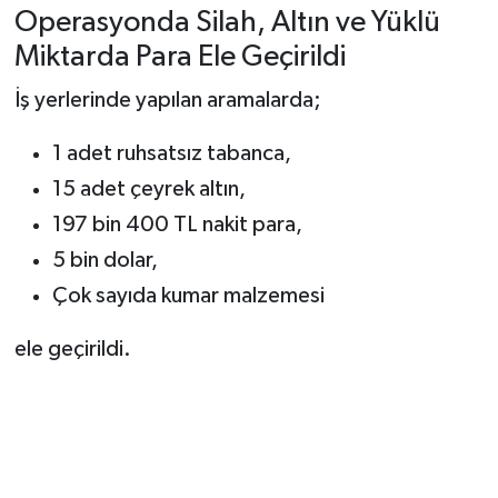
Vasıta
Operasyonda Silah, Altın ve Yüklü
Miktarda Para Ele Geçirildi
Yaşam
İş yerlerinde yapılan aramalarda;
1 adet ruhsatsız tabanca,
15 adet çeyrek altın,
197 bin 400 TL nakit para,
5 bin dolar,
Çok sayıda kumar malzemesi
ele geçirildi.