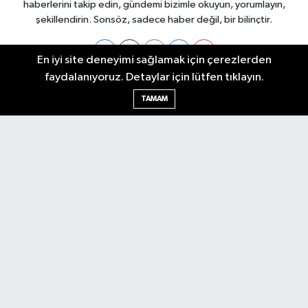
haberlerini takip edin, gündemi bizimle okuyun, yorumlayın,
şekillendirin. Sonsöz, sadece haber değil, bir bilinçtir.
En iyi site deneyimi sağlamak için çerezlerden
faydalanıyoruz. Detaylar için lütfen tıklayın.
Ankara Nöbetçi Eczaneler
TAMAM
Ankara Hava Durumu
Ankara Namaz Vakitleri
Ankara Trafik Yoğunluk Haritası
Puan Durumu ve Fikstür
Tüm Manşetler
Son Dakika Haberleri
Haber Arşivi
Künye
Ekonomi
Gündem
Yazarlar
Spor
Politika
Magazin
Gündem
Asayiş
Sonsöz Özel