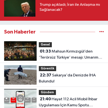
Trump açıkladı; İran ile Anlaşma mı
Sağlanacak?
Son Haberler
Genel
01:33
Mahsun Kırmızıgül’den
‘Terörsüz Türkiye’ mesajı: Umarım
barış kalıcı olur
Güvenlik
22:37
Sakarya'da Denizde İHA
Bulundu!
Gündem
21:40
Hayat 112 Acil Mobil İhbar
Uygulaması İçin Kamu Spotu