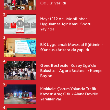
Ödülü” verildi
2
Hayat 112 Acil Mobil İhbar
Uygulaması İçin Kamu Spotu
Yayında!
3
BİK Uygulamalı Mevzuat Eğitiminin
9’uncusu Ankara’da yapıldı
4
Genç Besteciler Kuzey Ege’de
Buluştu: II. Agora Bestecilik Kampı
Başladı
5
Kırıkkale-Çorum Yolunda Trafik
Kazası: Araç Otluk Alana Devrildi,
Yaralılar Var!
6