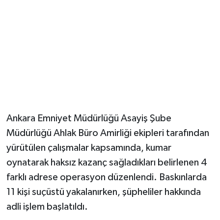
Magazin
Resmi İlanlar
Sağlık
Seri İlan
Ankara Emniyet Müdürlüğü Asayiş Şube
Siyaset
Müdürlüğü Ahlak Büro Amirliği ekipleri tarafından
yürütülen çalışmalar kapsamında, kumar
Sokak Hayvanlarını Sahiplendirme
oynatarak haksız kazanç sağladıkları belirlenen 4
Sonsöz Özel
farklı adrese operasyon düzenlendi. Baskınlarda
11 kişi suçüstü yakalanırken, şüpheliler hakkında
Spor
adli işlem başlatıldı.