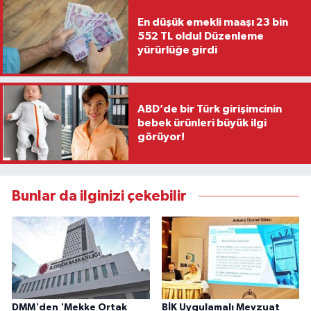
En düşük emekli maaşı 23 bin
552 TL oldu! Düzenleme
yürürlüğe girdi
ABD’de bir Türk girişimcinin
bebek ürünleri büyük ilgi
görüyor!
Bunlar da ilginizi çekebilir
DMM'den 'Mekke Ortak
BİK Uygulamalı Mevzuat