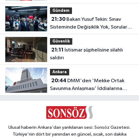
Yayında!
Gündem
21:30
Bakan Yusuf Tekin: Sınav
Sisteminde Değişiklik Yok, Sorular
Yeni Müfredata Uygun Olacak
Güvenlik
21:11
İstismar şüphelisine silahlı
saldırı
Ankara
20:44
DMM'den 'Mekke Ortak
Savunma Anlaşması' İddialarına
Yalanlama
Ulusal haberin Ankara'dan yankılanan sesi: Sonsöz Gazetesi.
Türkiye'nin dört bir yanından en güncel, sıcak, son dakika