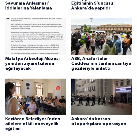
Savunma Anlaşması'
Eğitiminin 9’uncusu
İddialarına Yalanlama
Ankara’da yapıldı
Malatya Arkeoloji Müzesi
ABB, Anafartalar
yeniden ziyaretçilerini
Caddesi’nin tarihini şantiye
ağırlayacak
gezileriyle anlattı
Keçiören Belediyesi’nden
Ankara'da korsan
ailelere etkili ebeveynlik
otoparkçılara operasyon
eğitimi