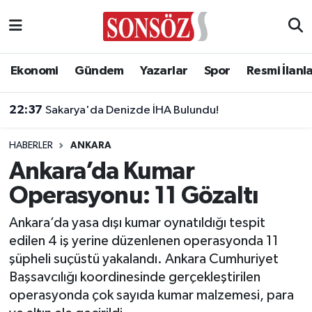
Asayiş
Ankara Nöbetçi Eczaneler
Ekonomi
Gündem
Yazarlar
Spor
Resmi İlanl
Astroloji & Burçlar
Ankara Hava Durumu
22:37
Sakarya'da Denizde İHA Bulundu!
Bilim & Teknoloji
Ankara Namaz Vakitleri
HABERLER
ANKARA
Biyografi
Ankara Trafik Yoğunluk Haritası
Ankara’da Kumar
Operasyonu: 11 Gözaltı
Çevre
Süper Lig Puan Durumu ve Fikstür
Ankara’da yasa dışı kumar oynatıldığı tespit
Diğer
Tüm Manşetler
edilen 4 iş yerine düzenlenen operasyonda 11
şüpheli suçüstü yakalandı. Ankara Cumhuriyet
Dünya
Son Dakika Haberleri
Başsavcılığı koordinesinde gerçekleştirilen
operasyonda çok sayıda kumar malzemesi, para
Eğitim
Haber Arşivi