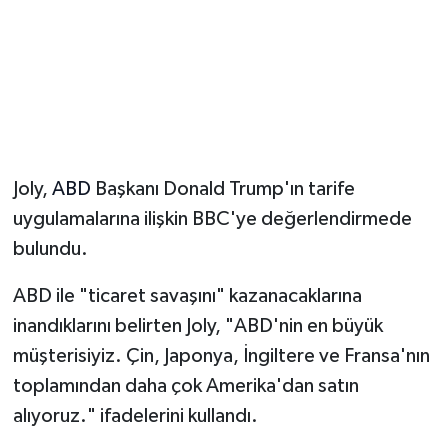
Magazin
Resmi İlanlar
Sağlık
Joly,
ABD
Başkanı Donald Trump'ın tarife
Seri İlan
uygulamalarına ilişkin BBC'ye değerlendirmede
bulundu.
Siyaset
ABD ile "ticaret savaşını" kazanacaklarına
Sokak Hayvanlarını Sahiplendirme
inandıklarını belirten Joly, "ABD'nin en büyük
Sonsöz Özel
müşterisiyiz. Çin, Japonya, İngiltere ve Fransa'nın
toplamından daha çok Amerika'dan satın
Spor
alıyoruz." ifadelerini kullandı.