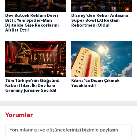
Dev Bütçeli Reklam Devri
Disney’den Rekor Anlaşma:
Bitti: Yeni Spider-Man
Super Bowl LXI Reklam
Dijitalde Gişe Rekorlarını
Rekortmeni Oldu!
Altüst Etti!
Tüm Türkiye’nin Göğsünü
Kıbrıs'ta Dışarı Çıkmak
Kabarttılar: İki Dev İsim
Yasaklandı!
Grammy Jürisine Seçildi!
Yorumlar