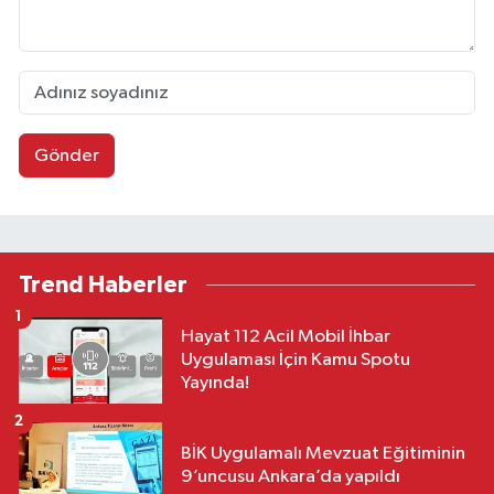
Gönder
Trend Haberler
1
Hayat 112 Acil Mobil İhbar
Uygulaması İçin Kamu Spotu
Yayında!
2
BİK Uygulamalı Mevzuat Eğitiminin
9’uncusu Ankara’da yapıldı