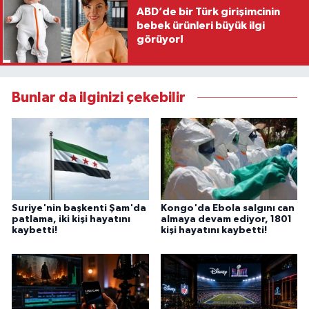
ABD’de bir Türk girişimcinin
bebek ürünleri büyük ilgi
görüyor!
Bunlar da ilginizi çekebilir
Suriye'nin başkenti Şam'da
Kongo'da Ebola salgını can
patlama, iki kişi hayatını
almaya devam ediyor, 1801
kaybetti!
kişi hayatını kaybetti!