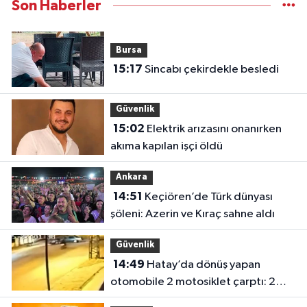
Son Haberler
Bursa
15:17
Sincabı çekirdekle besledi
Güvenlik
15:02
Elektrik arızasını onanırken
akıma kapılan işçi öldü
Ankara
14:51
Keçiören’de Türk dünyası
şöleni: Azerin ve Kıraç sahne aldı
Güvenlik
14:49
Hatay’da dönüş yapan
otomobile 2 motosiklet çarptı: 2
yaralı