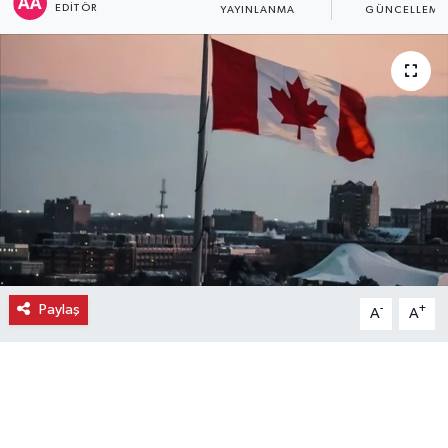
EDITÖR
YAYINLANMA
GÜNCELLEME
Ekonomi
Eleman
Emlak
Gündem
Gurme
Haber
Paylaş
-
+
A
A
İlçe Haberleri
Keşfet
Kültür & Sanat