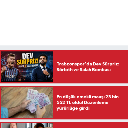
Trabzonspor'da Dev Sürpriz:
Sörloth ve Salah Bombası
En düşük emekli maaşı 23 bin
552 TL oldu! Düzenleme
yürürlüğe girdi