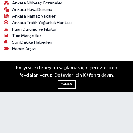
Ankara Nöbetçi Eczaneler
Ankara Hava Durumu
Ankara Namaz Vakitleri
Ankara Trafik Yoğunluk Haritası
Puan Durumu ve Fikstür
Tüm Manşetler
Son Dakika Haberleri
Haber Arşivi
Künye
Ekonomi
Gündem
Yazarlar
Spor
En iyi site deneyimi sağlamak için çerezlerden
Politika
Magazin
Gündem
Asayiş
faydalanıyoruz. Detaylar için lütfen tıklayın.
Sonsöz Özel
TAMAM
RSS
Copyright © 2025. Her hakkı saklıdır.