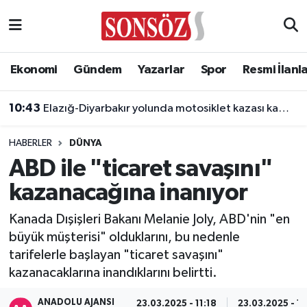
Asayiş
Ankara Nöbetçi Eczaneler
Ekonomi
Gündem
Yazarlar
Spor
Resmi İlanl
Astroloji & Burçlar
Ankara Hava Durumu
10:43
Elazığ-Diyarbakır yolunda motosiklet kazası kamerada
Bilim & Teknoloji
Ankara Namaz Vakitleri
HABERLER
DÜNYA
Biyografi
Ankara Trafik Yoğunluk Haritası
ABD ile "ticaret savaşını"
kazanacağına inanıyor
Çevre
Süper Lig Puan Durumu ve Fikstür
Kanada Dışişleri Bakanı Melanie Joly, ABD'nin "en
Diğer
Tüm Manşetler
büyük müşterisi" olduklarını, bu nedenle
tarifelerle başlayan "ticaret savaşını"
Dünya
Son Dakika Haberleri
kazanacaklarına inandıklarını belirtti.
Eğitim
Haber Arşivi
ANADOLU AJANSI
23.03.2025 - 11:18
23.03.2025 - 11