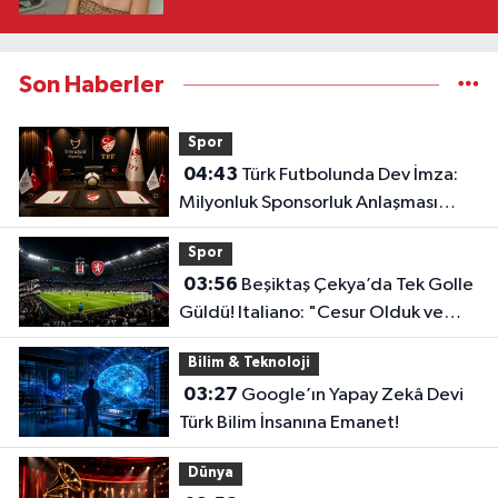
Son Haberler
Spor
04:43
Türk Futbolunda Dev İmza:
Milyonluk Sponsorluk Anlaşması
Uzatıldı!
Spor
03:56
Beşiktaş Çekya’da Tek Golle
Güldü! Italiano: "Cesur Olduk ve
Karşılığını Aldık"
Bilim & Teknoloji
03:27
Google’ın Yapay Zekâ Devi
Türk Bilim İnsanına Emanet!
Dünya