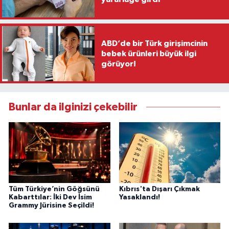
ABD’de bir Türk girişimcinin
bebek ürünleri büyük ilgi
görüyor!
Bunlar da ilginizi çekebilir
Tüm Türkiye’nin Göğsünü
Kıbrıs'ta Dışarı Çıkmak
Kabarttılar: İki Dev İsim
Yasaklandı!
Grammy Jürisine Seçildi!