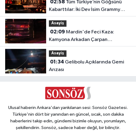
02:58
Tüm Türkiye’nin Göğsünü
Kabarttılar: İki Dev İsim Grammy
Jürisine Seçildi!
Asayiş
02:09
Mardin'de Feci Kaza:
Kamyona Arkadan Çarpan
Otomobilde 1 Ölü, 2 Ağır Yaralı
Asayiş
01:34
Gelibolu Açıklarında Gemi
Arızası
Ulusal haberin Ankara'dan yankılanan sesi: Sonsöz Gazetesi.
Türkiye'nin dört bir yanından en güncel, sıcak, son dakika
haberlerini takip edin, gündemi bizimle okuyun, yorumlayın,
şekillendirin. Sonsöz, sadece haber değil, bir bilinçtir.