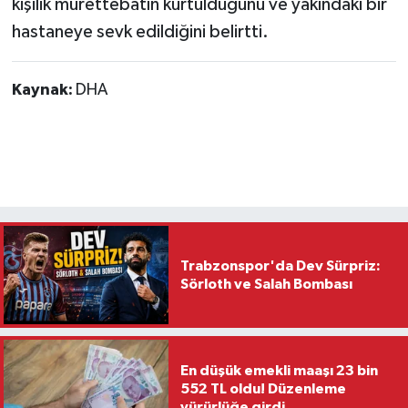
kişilik mürettebatın kurtulduğunu ve yakındaki bir
Vasıta
hastaneye sevk edildiğini belirtti.
Yaşam
Kaynak:
DHA
Trabzonspor'da Dev Sürpriz:
Sörloth ve Salah Bombası
En düşük emekli maaşı 23 bin
552 TL oldu! Düzenleme
yürürlüğe girdi