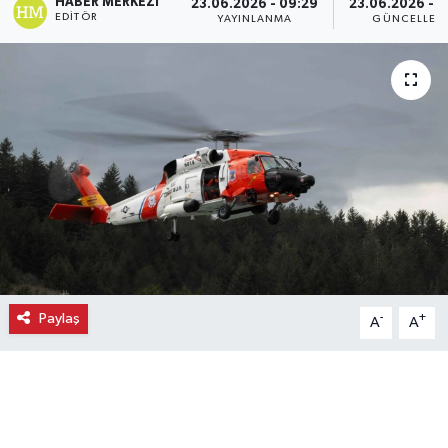
HABER MERKEZI
23.06.2026 - 09:29
23.06.2026 - 
EDITÖR
YAYINLANMA
GÜNCELLEM
Ekonomi
Eleman
Emlak
Gündem
Gurme
Haber
Paylaş
-
+
A
A
İlçe Haberleri
Keşfet
Kültür & Sanat