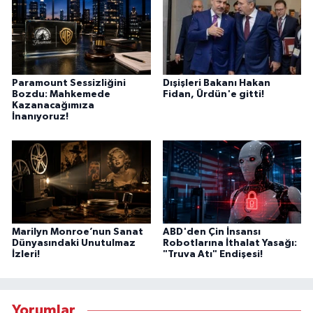
Paramount Sessizliğini
Dışişleri Bakanı Hakan
Bozdu: Mahkemede
Fidan, Ürdün'e gitti!
Kazanacağımıza
İnanıyoruz!
Marilyn Monroe’nun Sanat
ABD'den Çin İnsansı
Dünyasındaki Unutulmaz
Robotlarına İthalat Yasağı:
İzleri!
"Truva Atı" Endişesi!
Yorumlar