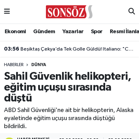
Asayiş
Ankara Nöbetçi Eczaneler
Ekonomi
Gündem
Yazarlar
Spor
Resmi İlanl
Astroloji & Burçlar
Ankara Hava Durumu
03:56
Beşiktaş Çekya’da Tek Golle Güldü! Italiano: "Cesur Olduk ve Karşılığını Aldık"
Bilim & Teknoloji
Ankara Namaz Vakitleri
HABERLER
DÜNYA
Biyografi
Ankara Trafik Yoğunluk Haritası
Sahil Güvenlik helikopteri,
eğitim uçuşu sırasında
Çevre
Süper Lig Puan Durumu ve Fikstür
düştü
Diğer
Tüm Manşetler
ABD Sahil Güvenliği'ne ait bir helikopterin, Alaska
eyaletinde eğitim uçuşu sırasında düştüğü
Dünya
Son Dakika Haberleri
bildirildi.
Eğitim
Haber Arşivi