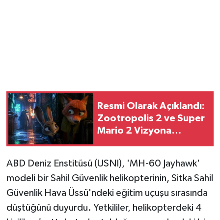
Magazin
Resmi İlanlar
Sağlık
Seri İlan
Resmi Olarak Açıklandı:
Zootropolis 2 ve Super
Siyaset
Mario 2 Vizyona
Geliyor!
Sokak Hayvanlarını Sahiplendirme
ABD Deniz Enstitüsü (USNI), 'MH-60 Jayhawk'
Sonsöz Özel
modeli bir Sahil Güvenlik helikopterinin, Sitka Sahil
Güvenlik Hava Üssü'ndeki eğitim uçuşu sırasında
Spor
düştüğünü duyurdu. Yetkililer, helikopterdeki 4