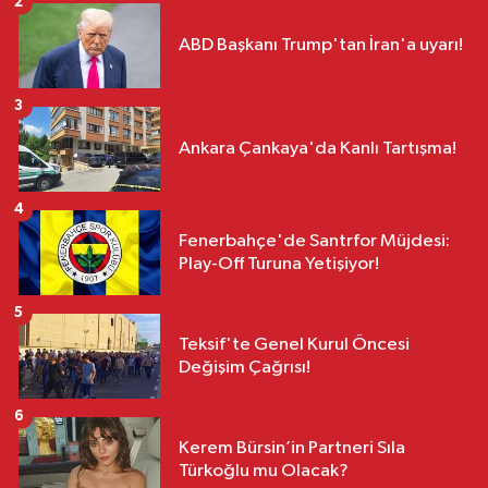
2
ABD Başkanı Trump'tan İran'a uyarı!
3
Ankara Çankaya'da Kanlı Tartışma!
4
Fenerbahçe'de Santrfor Müjdesi:
Play-Off Turuna Yetişiyor!
5
Teksif'te Genel Kurul Öncesi
Değişim Çağrısı!
6
Kerem Bürsin’in Partneri Sıla
Türkoğlu mu Olacak?