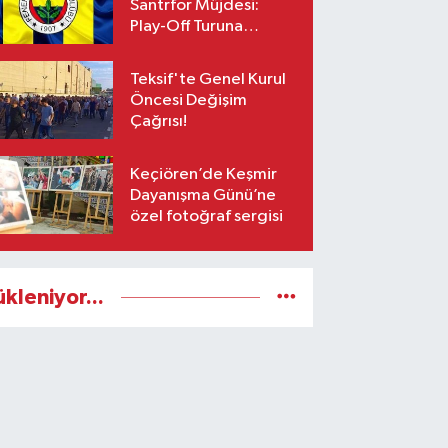
Santrfor Müjdesi:
Play-Off Turuna
Yetişiyor!
Teksif'te Genel Kurul
Öncesi Değişim
Çağrısı!
Keçiören’de Keşmir
Dayanışma Günü’ne
özel fotoğraf sergisi
ükleniyor...