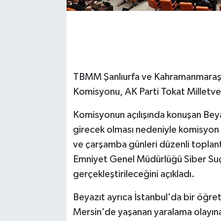
TBMM Şanlıurfa ve Kahramanmaraş Oku
Komisyonu, AK Parti Tokat Milletvek
Komisyonun açılışında konuşan Bey
girecek olması nedeniyle komisyon çal
ve çarşamba günleri düzenli toplant
Emniyet Genel Müdürlüğü Siber Suçl
gerçekleştirileceğini açıkladı.
Beyazıt ayrıca İstanbul'da bir öğre
Mersin'de yaşanan yaralama olayına il