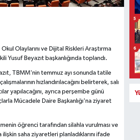
5
l Olaylarını ve Dijital Riskleri Araştırma
6
ili Yusuf Beyazıt başkanlığında toplandı.
azıt, TBMM'nin temmuz ayı sonunda tatile
ışmalarının hızlandırılacağını belirterek, salı
ılar yapılacağını, ayrıca perşembe günü
Y
arla Mücadele Daire Başkanlığı'na ziyaret
tmenin öğrenci tarafından silahla vurulması ve
işkin saha ziyaretleri planladıklarını ifade