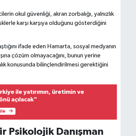
erin okul güvenliği, akran zorbalığı, yalnızlık
sklerle karşı karşıya olduğunu gösterdiğini
laştığını ifade eden Hamarta, sosyal medyanın
başına çözüm olmayacağını, bunun yerine
dalık konusunda bilinçlendirilmesi gerektiğini
kiye ile yatırımın, üretimin ve
önü açılacak"
üle
ir Psikolojik Danışman