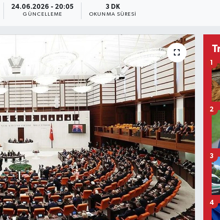
24.06.2026 - 20:05
3 DK
GÜNCELLEME
OKUNMA SÜRESI
T
1
2
3
4