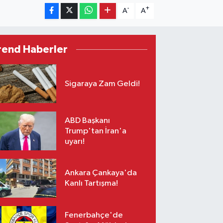
-
+
A
A
rend Haberler
Sigaraya Zam Geldi!
ABD Başkanı
Trump'tan İran'a
uyarı!
Ankara Çankaya'da
Kanlı Tartışma!
Fenerbahçe'de