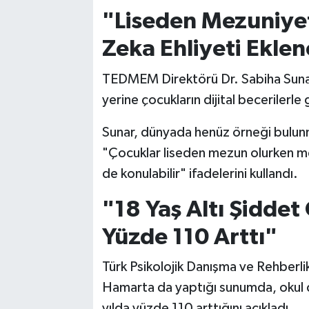
"Liseden Mezuniyet
Zeka Ehliyeti Eklen
TEDMEM Direktörü Dr. Sabiha Sunar i
yerine çocukların dijital becerilerle
Sunar, dünyada henüz örneği bulun
"Çocuklar liseden mezun olurken mez
de konulabilir" ifadelerini kullandı.
"18 Yaş Altı Şiddet 
Yüzde 110 Arttı"
Türk Psikolojik Danışma ve Rehberli
Hamarta da yaptığı sunumda, okul dış
yılda yüzde 110 arttığını açıkladı.