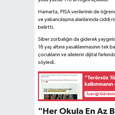
Hamarta, PISA verilerinin de öğrencil
ve yabancılaşma alanlarında ciddi ri
belirtti.
Siber zorbalığın da giderek yaygın
16 yaş altına yasaklanmasının tek 
çocukların ve ailelerin dijital farkın
söyledi.
"Terörsüz Tür
kalkınmanın 
İçeriği Görünt
"Her Okula En Az B