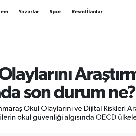
dem
Yazarlar
Spor
Resmi İlanlar
laylarını Araştır
da son durum ne?
raş Okul Olaylarını ve Dijital Riskleri 
lerin okul güvenliği algısında OECD ülkele