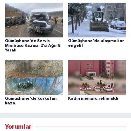
Gümüşhane’de Servis
Gümüşhane'de ulaşıma kar
Minibüsü Kazası: 2’si Ağır 9
engeli !
Yaralı
Gümüşhane'de korkutan
Kadın memuru rehin aldı
kaza
Yorumlar