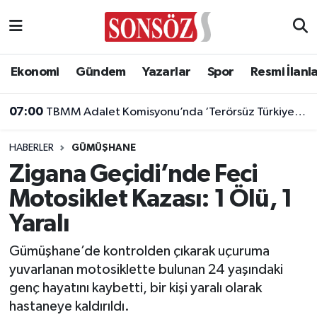
Asayiş
Ankara Nöbetçi Eczaneler
Ekonomi
Gündem
Yazarlar
Spor
Resmi İlanl
Astroloji & Burçlar
Ankara Hava Durumu
07:00
TBMM Adalet Komisyonu’nda ‘Terörsüz Türkiye’ çerçeve yasası görüşülüyor
Bilim & Teknoloji
Ankara Namaz Vakitleri
HABERLER
GÜMÜŞHANE
Biyografi
Ankara Trafik Yoğunluk Haritası
Zigana Geçidi’nde Feci
Motosiklet Kazası: 1 Ölü, 1
Çevre
Süper Lig Puan Durumu ve Fikstür
Yaralı
Diğer
Tüm Manşetler
Gümüşhane’de kontrolden çıkarak uçuruma
yuvarlanan motosiklette bulunan 24 yaşındaki
Dünya
Son Dakika Haberleri
genç hayatını kaybetti, bir kişi yaralı olarak
hastaneye kaldırıldı.
Eğitim
Haber Arşivi