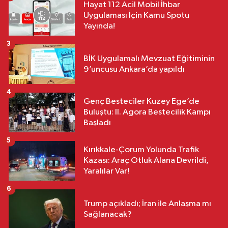
Hayat 112 Acil Mobil İhbar
Uygulaması İçin Kamu Spotu
Yayında!
3
BİK Uygulamalı Mevzuat Eğitiminin
9’uncusu Ankara’da yapıldı
4
Genç Besteciler Kuzey Ege’de
Buluştu: II. Agora Bestecilik Kampı
Başladı
5
Kırıkkale-Çorum Yolunda Trafik
Kazası: Araç Otluk Alana Devrildi,
Yaralılar Var!
6
Trump açıkladı; İran ile Anlaşma mı
Sağlanacak?