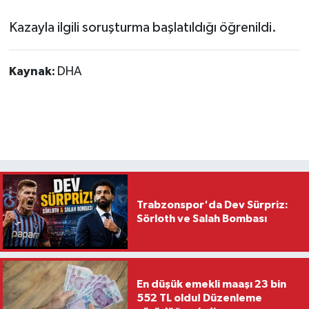
Kazayla ilgili soruşturma başlatıldığı öğrenildi.
Kaynak:
DHA
Trabzonspor'da Dev Sürpriz:
Sörloth ve Salah Bombası
En düşük emekli maaşı 23 bin
552 TL oldu! Düzenleme