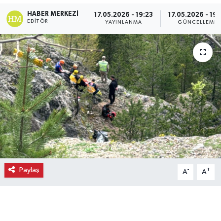
HABER MERKEZI
17.05.2026 - 19:23
17.05.2026 - 19:
Ekonomi
EDITÖR
YAYINLANMA
GÜNCELLEME
Eleman
Emlak
Gündem
Gurme
Haber
İlçe Haberleri
Paylaş
-
+
A
A
Keşfet
Kültür & Sanat