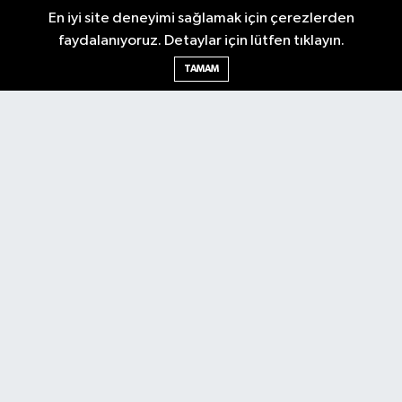
En iyi site deneyimi sağlamak için çerezlerden
faydalanıyoruz. Detaylar için lütfen tıklayın.
Ankara Nöbetçi Eczaneler
TAMAM
Ankara Hava Durumu
Ankara Namaz Vakitleri
Ankara Trafik Yoğunluk Haritası
Puan Durumu ve Fikstür
Tüm Manşetler
Son Dakika Haberleri
Haber Arşivi
Künye
Ekonomi
Gündem
Yazarlar
Spor
Politika
Magazin
Gündem
Asayiş
Sonsöz Özel