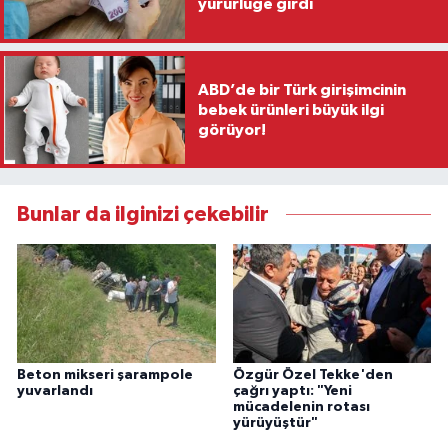
yürürlüğe girdi
ABD’de bir Türk girişimcinin
bebek ürünleri büyük ilgi
görüyor!
Bunlar da ilginizi çekebilir
Beton mikseri şarampole
Özgür Özel Tekke'den
yuvarlandı
çağrı yaptı: "Yeni
mücadelenin rotası
yürüyüştür"