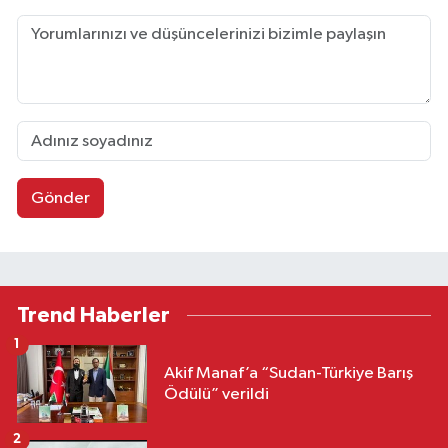
Gönder
Trend Haberler
1
Akif Manaf’a “Sudan-Türkiye Barış
Ödülü” verildi
2