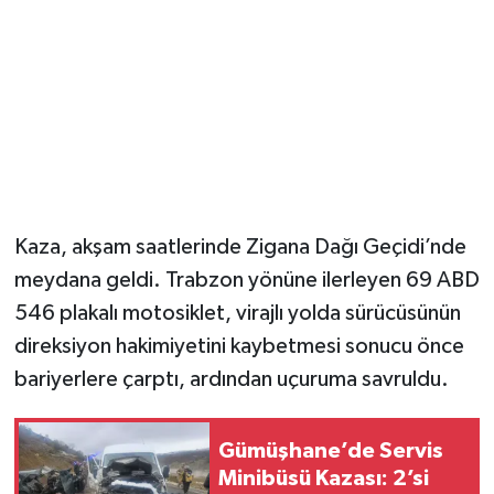
Magazin
Resmi İlanlar
Sağlık
Seri İlan
Kaza, akşam saatlerinde Zigana Dağı Geçidi’nde
Siyaset
meydana geldi. Trabzon yönüne ilerleyen 69 ABD
546 plakalı motosiklet, virajlı yolda sürücüsünün
Sokak Hayvanlarını Sahiplendirme
direksiyon hakimiyetini kaybetmesi sonucu önce
bariyerlere çarptı, ardından uçuruma savruldu.
Sonsöz Özel
Spor
Gümüşhane’de Servis
Minibüsü Kazası: 2’si