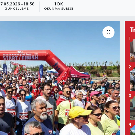
17.05.2026 - 18:58
1 DK
GÜNCELLEME
OKUNMA SÜRESI
T
1
2
3
4