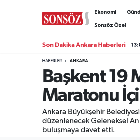
Ekonomi
Gün
Asayiş
Ankara Nöbetçi Eczaneler
Sonsöz Özel
Astroloji & Burçlar
Ankara Hava Durumu
Son Dakika Ankara Haberleri
13:
Bilim & Teknoloji
Ankara Namaz Vakitleri
HABERLER
ANKARA
Başkent 19 M
Biyografi
Ankara Trafik Yoğunluk Haritası
Çevre
Süper Lig Puan Durumu ve Fikstür
Maratonu İçi
Diğer
Tüm Manşetler
Ankara Büyükşehir Belediyes
Dünya
Son Dakika Haberleri
düzenlenecek Geleneksel Anka
buluşmaya davet etti.
Eğitim
Haber Arşivi