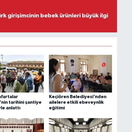
rk girişimcinin bebek ürünleri büyük ilgi
fartalar
Keçiören Belediyesi’nden
nin tarihini şantiye
ailelere etkili ebeveynlik
le anlattı
eğitimi