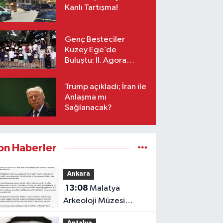
Kanlı Tartışma!
Genç Besteciler
Kuzey Ege’de
Buluştu: II. Agora
Bestecilik Kampı
Başladı
Trump açıkladı; İran ile
Anlaşma mı
Sağlanacak?
on Haberler
Ankara
13:08
Malatya
Arkeoloji Müzesi
yeniden ziyaretçilerini