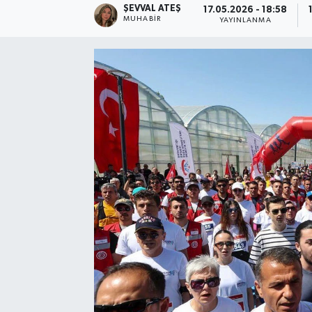
ŞEVVAL ATEŞ
17.05.2026 - 18:58
MUHABIR
YAYINLANMA
Ekonomi
Eleman
Emlak
Gündem
Gurme
Haber
İlçe Haberleri
Keşfet
Kültür & Sanat