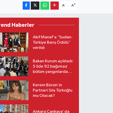
-
+
A
A
rend Haberler
Akif Manaf’a “Sudan-
Türkiye Barış Ödülü”
verildi
Bakan Kurum açıkladı:
5 ilde 92 bağımsız
bölüm yangınlarda
ağır hasar gördü
Kerem Bürsin’in
Partneri Sıla Türkoğlu
mu Olacak?
Ankara Çankaya'da