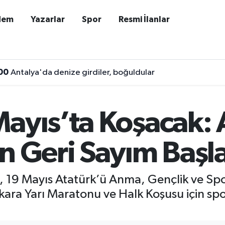
dem
Yazarlar
Spor
Resmi İlanlar
00
Antalya'da denize girdiler, boğuldular
ayıs’ta Koşacak: 
n Geri Sayım Başl
i, 19 Mayıs Atatürk’ü Anma, Gençlik ve S
ra Yarı Maratonu ve Halk Koşusu için spors