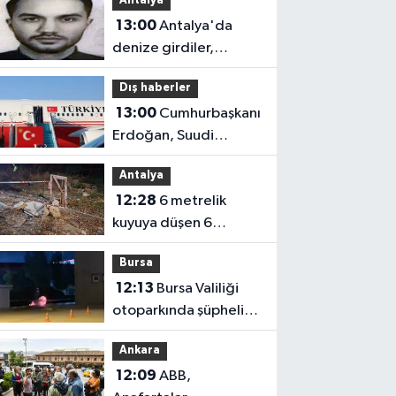
Antalya
ağırlayacak
13:00
Antalya'da
denize girdiler,
boğuldular
Dış haberler
13:00
Cumhurbaşkanı
Erdoğan, Suudi
Arabistan’a gitti
Antalya
12:28
6 metrelik
kuyuya düşen 6
yaşındaki Yasin
Bursa
kurtarıldı
12:13
Bursa Valiliği
otoparkında şüpheli
valiz paniği
Ankara
12:09
ABB,