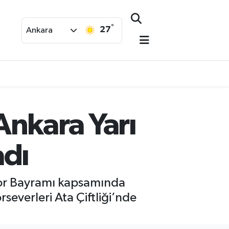
°
27
Ankara
Ankara Yarı
adı
por Bayramı kapsamında
everleri Ata Çiftliği’nde