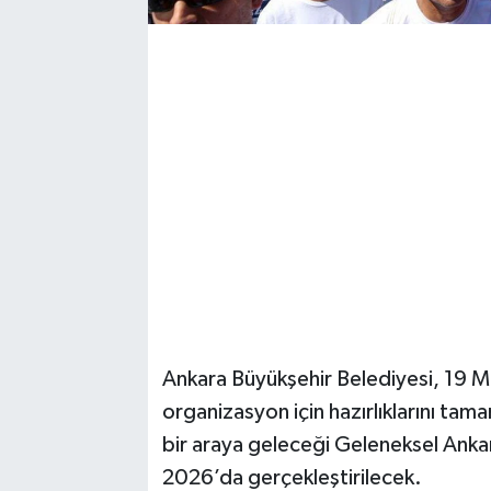
Magazin
Resmi İlanlar
Sağlık
Seri İlan
Siyaset
Sokak Hayvanlarını Sahiplendirme
Ankara Büyükşehir Belediyesi, 19 M
Sonsöz Özel
organizasyon için hazırlıklarını tam
Spor
bir araya geleceği Geleneksel Anka
2026’da gerçekleştirilecek.