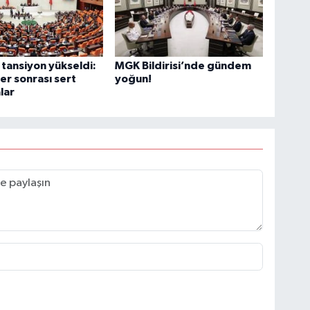
tansiyon yükseldi:
MGK Bildirisi’nde gündem
er sonrası sert
yoğun!
lar