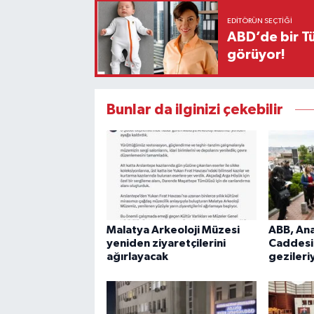
EDITÖRÜN SEÇTIĞI
ABD’de bir Tü
görüyor!
Bunlar da ilginizi çekebilir
Malatya Arkeoloji Müzesi
ABB, Ana
yeniden ziyaretçilerini
Caddesi’
ağırlayacak
gezileriy