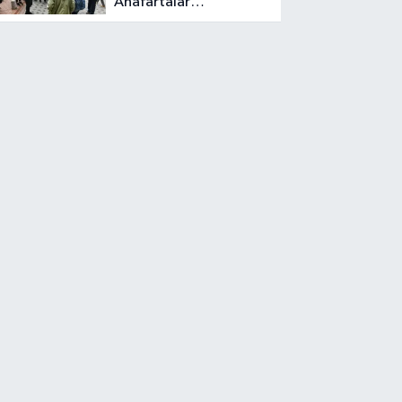
Anafartalar
Caddesi’nin tarihini
şantiye gezileriyle
anlattı