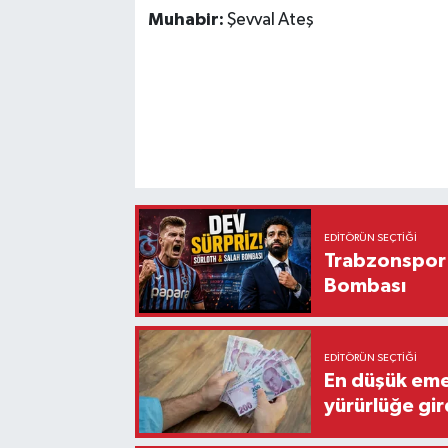
Muhabir:
Şevval Ateş
EDITÖRÜN SEÇTIĞI
Trabzonspor'
Bombası
EDITÖRÜN SEÇTIĞI
En düşük eme
yürürlüğe gir