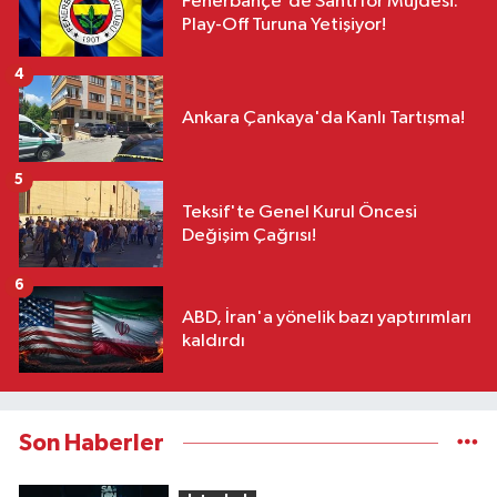
Fenerbahçe'de Santrfor Müjdesi:
Play-Off Turuna Yetişiyor!
4
Ankara Çankaya'da Kanlı Tartışma!
5
Teksif'te Genel Kurul Öncesi
Değişim Çağrısı!
6
ABD, İran'a yönelik bazı yaptırımları
kaldırdı
Son Haberler