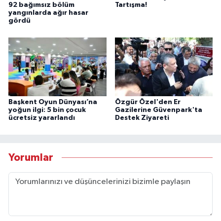
92 bağımsız bölüm
Tartışma!
yangınlarda ağır hasar
gördü
Başkent Oyun Dünyası’na
Özgür Özel'den Er
yoğun ilgi: 5 bin çocuk
Gazilerine Güvenpark'ta
ücretsiz yararlandı
Destek Ziyareti
Yorumlar