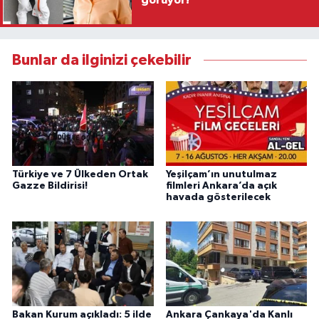
Bunlar da ilginizi çekebilir
Türkiye ve 7 Ülkeden Ortak
Yeşilçam’ın unutulmaz
Gazze Bildirisi!
filmleri Ankara’da açık
havada gösterilecek
Bakan Kurum açıkladı: 5 ilde
Ankara Çankaya'da Kanlı