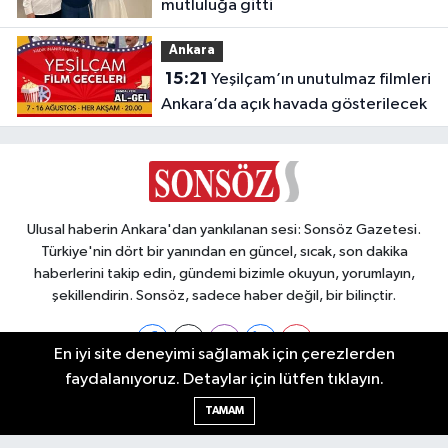
mutluluğa gitti
Ankara
15:21
Yeşilçam’ın unutulmaz filmleri
Ankara’da açık havada gösterilecek
Ulusal haberin Ankara'dan yankılanan sesi: Sonsöz Gazetesi.
Türkiye'nin dört bir yanından en güncel, sıcak, son dakika
haberlerini takip edin, gündemi bizimle okuyun, yorumlayın,
şekillendirin. Sonsöz, sadece haber değil, bir bilinçtir.
En iyi site deneyimi sağlamak için çerezlerden
faydalanıyoruz. Detaylar için lütfen tıklayın.
Ankara Nöbetçi Eczaneler
TAMAM
Ankara Hava Durumu
Ankara Namaz Vakitleri