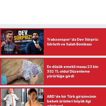
Trabzonspor'da Dev Sürpriz:
Sörloth ve Salah Bombası
En düşük emekli maaşı 23 bin
552 TL oldu! Düzenleme
yürürlüğe girdi
ABD’de bir Türk girişimcinin
bebek ürünleri büyük ilgi
görüyor!