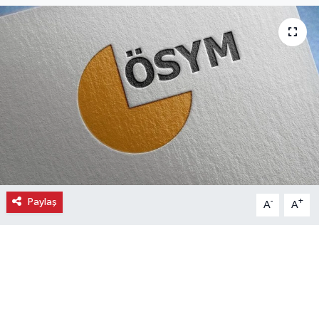
Ekonomi
Eleman
Emlak
Gündem
Gurme
Paylaş
-
+
A
A
Haber
İlçe Haberleri
Keşfet
Kültür & Sanat