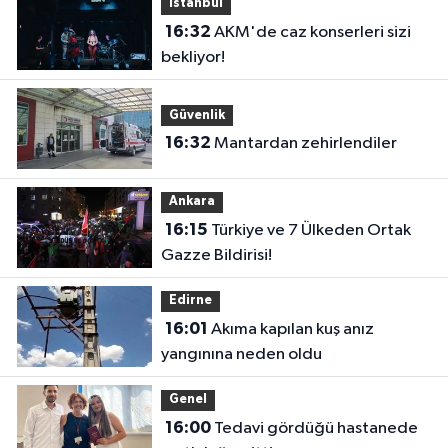
Istanbul
16:32
AKM'de caz konserleri sizi
bekliyor!
Güvenlik
16:32
Mantardan zehirlendiler
Ankara
16:15
Türkiye ve 7 Ülkeden Ortak
Gazze Bildirisi!
Edirne
16:01
Akıma kapılan kuş anız
yangınına neden oldu
Genel
16:00
Tedavi gördüğü hastanede