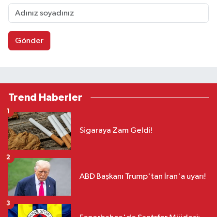
Gönder
Trend Haberler
1
Sigaraya Zam Geldi!
2
ABD Başkanı Trump'tan İran'a uyarı!
3