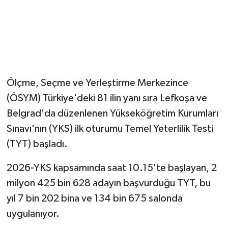
Magazin
Resmi İlanlar
Sağlık
Ölçme, Seçme ve Yerleştirme Merkezince
(ÖSYM) Türkiye'deki 81 ilin yanı sıra Lefkoşa ve
Seri İlan
Belgrad'da düzenlenen Yükseköğretim Kurumları
Siyaset
Sınavı'nın (YKS) ilk oturumu Temel Yeterlilik Testi
(TYT) başladı.
Sokak Hayvanlarını Sahiplendirme
2026-YKS kapsamında saat 10.15'te başlayan, 2
Sonsöz Özel
milyon 425 bin 628 adayın başvurduğu TYT, bu
yıl 7 bin 202 bina ve 134 bin 675 salonda
Spor
uygulanıyor.