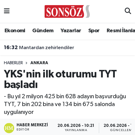
Asayiş
Ankara Nöbetçi Eczaneler
Ekonomi
Gündem
Yazarlar
Spor
Resmi İlanl
Astroloji & Burçlar
Ankara Hava Durumu
16:32
Mantardan zehirlendiler
Bilim & Teknoloji
Ankara Namaz Vakitleri
HABERLER
ANKARA
Biyografi
Ankara Trafik Yoğunluk Haritası
YKS'nin ilk oturumu TYT
başladı
Çevre
Süper Lig Puan Durumu ve Fikstür
- Bu yıl 2 milyon 425 bin 628 adayın başvurduğu
Diğer
Tüm Manşetler
TYT, 7 bin 202 bina ve 134 bin 675 salonda
uygulanıyor
Dünya
Son Dakika Haberleri
HABER MERKEZI
20.06.2026 - 10:21
20.06.2026 - 10
Eğitim
Haber Arşivi
EDITÖR
YAYINLANMA
GÜNCELLEME