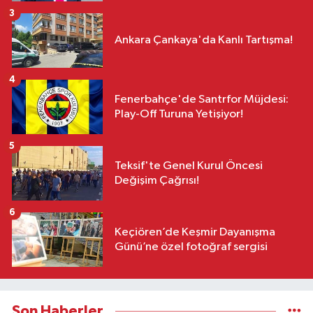
3
Ankara Çankaya'da Kanlı Tartışma!
4
Fenerbahçe'de Santrfor Müjdesi:
Play-Off Turuna Yetişiyor!
5
Teksif'te Genel Kurul Öncesi
Değişim Çağrısı!
6
Keçiören’de Keşmir Dayanışma
Günü’ne özel fotoğraf sergisi
Son Haberler