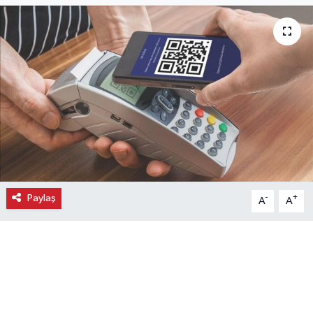
Ekonomi
Eleman
Emlak
Gündem
Gurme
Paylaş
-
+
A
A
Haber
İlçe Haberleri
Keşfet
Kültür & Sanat