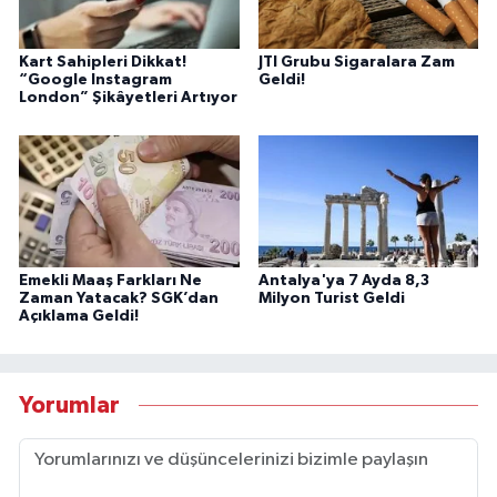
Kart Sahipleri Dikkat!
JTI Grubu Sigaralara Zam
“Google Instagram
Geldi!
London” Şikâyetleri Artıyor
Emekli Maaş Farkları Ne
Antalya'ya 7 Ayda 8,3
Zaman Yatacak? SGK’dan
Milyon Turist Geldi
Açıklama Geldi!
Yorumlar