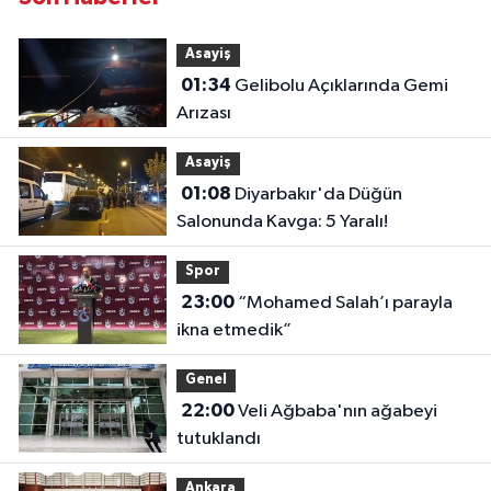
Asayiş
01:34
Gelibolu Açıklarında Gemi
Arızası
Asayiş
01:08
Diyarbakır'da Düğün
Salonunda Kavga: 5 Yaralı!
Spor
23:00
“Mohamed Salah’ı parayla
ikna etmedik”
Genel
22:00
Veli Ağbaba'nın ağabeyi
tutuklandı
Ankara