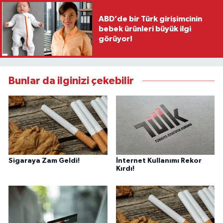
ABD’de bir Türk girişimcinin
bebek ürünleri büyük ilgi
görüyor!
Bunlar da ilginizi çekebilir
Sigaraya Zam Geldi!
İnternet Kullanımı Rekor
Kırdı!