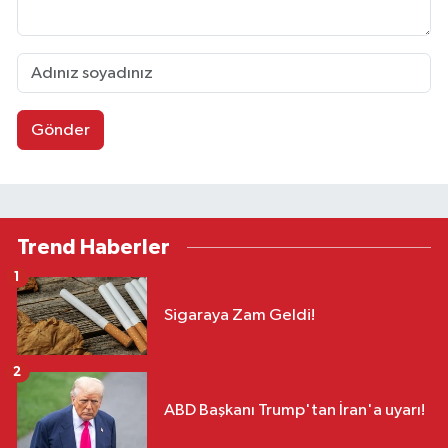
Gönder
Trend Haberler
1
Sigaraya Zam Geldi!
2
ABD Başkanı Trump'tan İran'a uyarı!