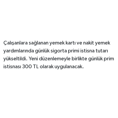
Magazin
Resmi İlanlar
Sağlık
Çalışanlara sağlanan yemek kartı ve nakit yemek
yardımlarında günlük sigorta primi istisna tutarı
Seri İlan
yükseltildi. Yeni düzenlemeyle birlikte günlük prim
Siyaset
istisnası 300 TL olarak uygulanacak.
Sokak Hayvanlarını Sahiplendirme
Sonsöz Özel
Spor