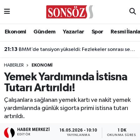
Asayiş
Ankara Nöbetçi Eczaneler
Ekonomi
Gündem
Yazarlar
Spor
Resmi İlanl
Astroloji & Burçlar
Ankara Hava Durumu
21:13
BMM’de tansiyon yükseldi: Fezlekeler sonrası sert açıklamalar
Bilim & Teknoloji
Ankara Namaz Vakitleri
HABERLER
EKONOMI
Biyografi
Ankara Trafik Yoğunluk Haritası
Yemek Yardımında İstisna
Tutarı Artırıldı!
Çevre
Süper Lig Puan Durumu ve Fikstür
Çalışanlara sağlanan yemek kartı ve nakit yemek
Diğer
Tüm Manşetler
yardımlarında günlük sigorta primi istisna tutarı
artırıldı.
Dünya
Son Dakika Haberleri
HABER MERKEZI
16.05.2026 - 10:10
1 DK
Eğitim
Haber Arşivi
EDITÖR
YAYINLANMA
OKUNMA SÜRESI