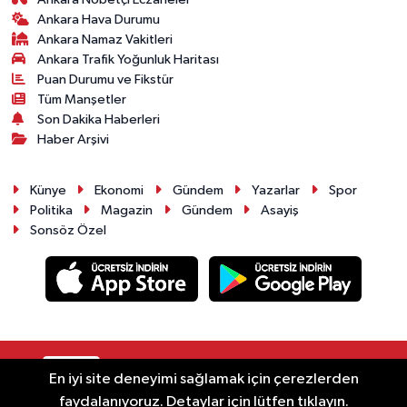
Ankara Hava Durumu
Ankara Namaz Vakitleri
Ankara Trafik Yoğunluk Haritası
Puan Durumu ve Fikstür
Tüm Manşetler
Son Dakika Haberleri
Haber Arşivi
Künye
Ekonomi
Gündem
Yazarlar
Spor
Politika
Magazin
Gündem
Asayiş
Sonsöz Özel
RSS
Copyright © 2025. Her hakkı saklıdır.
En iyi site deneyimi sağlamak için çerezlerden
faydalanıyoruz. Detaylar için lütfen tıklayın.