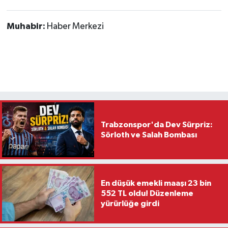
Muhabir:
Haber Merkezi
Trabzonspor'da Dev Sürpriz:
Sörloth ve Salah Bombası
En düşük emekli maaşı 23 bin
552 TL oldu! Düzenleme
yürürlüğe girdi