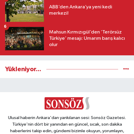
ABB’den Ankara’ya yeni kedi
merkezi!
6
Mahsun Kırmızıgül’den ‘Terörsüz
Türkiye’ mesajı: Umarım barış kalıcı
olur
Yükleniyor...
Ulusal haberin Ankara'dan yankılanan sesi: Sonsöz Gazetesi.
Türkiye'nin dört bir yanından en güncel, sıcak, son dakika
haberlerini takip edin, gündemi bizimle okuyun, yorumlayın,