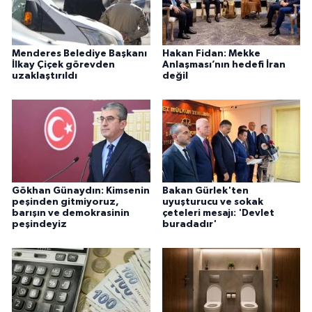
Menderes Belediye Başkanı
Hakan Fidan: Mekke
İlkay Çiçek görevden
Anlaşması’nın hedefi İran
uzaklaştırıldı
değil
Gökhan Günaydın: Kimsenin
Bakan Gürlek'ten
peşinden gitmiyoruz,
uyuşturucu ve sokak
barışın ve demokrasinin
çeteleri mesajı: 'Devlet
peşindeyiz
buradadır'