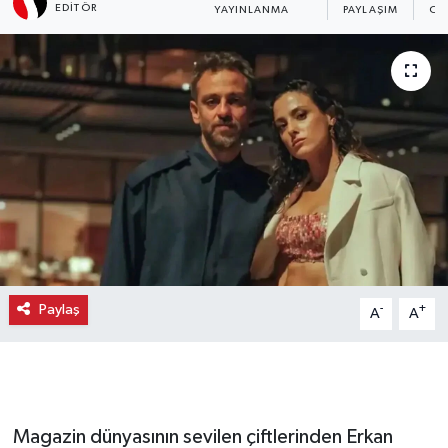
EDITÖR
YAYINLANMA
PAYLAŞIM
OK
Paylaş
-
+
A
A
Magazin dünyasının sevilen çiftlerinden Erkan