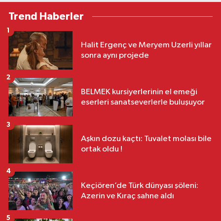
Trend Haberler
1
Halit Ergenç ve Meryem Uzerli yıllar
sonra aynı projede
2
BELMEK kursiyerlerinin el emeği
eserleri sanatseverlerle buluşuyor
3
Aşkın dozu kaçtı: Tuvalet molası bile
ortak oldu !
4
Keçiören’de Türk dünyası şöleni:
Azerin ve Kıraç sahne aldı
5