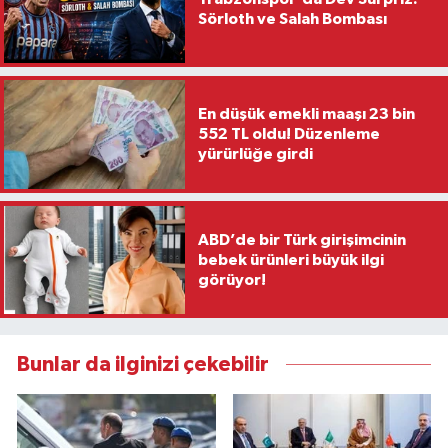
Sörloth ve Salah Bombası
En düşük emekli maaşı 23 bin
552 TL oldu! Düzenleme
yürürlüğe girdi
ABD’de bir Türk girişimcinin
bebek ürünleri büyük ilgi
görüyor!
Bunlar da ilginizi çekebilir