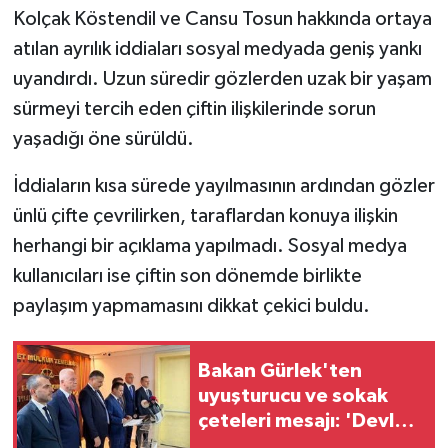
Kolçak Köstendil ve Cansu Tosun hakkında ortaya
atılan ayrılık iddiaları sosyal medyada geniş yankı
uyandırdı. Uzun süredir gözlerden uzak bir yaşam
sürmeyi tercih eden çiftin ilişkilerinde sorun
yaşadığı öne sürüldü.
İddiaların kısa sürede yayılmasının ardından gözler
ünlü çifte çevrilirken, taraflardan konuya ilişkin
herhangi bir açıklama yapılmadı. Sosyal medya
kullanıcıları ise çiftin son dönemde birlikte
paylaşım yapmamasını dikkat çekici buldu.
Bakan Gürlek'ten
uyuşturucu ve sokak
çeteleri mesajı: 'Devlet
buradadır'