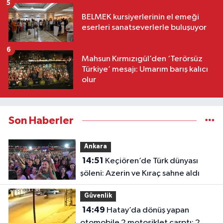
5
BELMEK kursiyerlerinin el emeği
eserleri sanatseverlerle buluşuyor
6
Mahsun Kırmızıgül’den ‘Terörsüz
Türkiye’ mesajı: Umarım barış kalıcı
olur
Son Haberler
Ankara
14:51
Keçiören’de Türk dünyası
şöleni: Azerin ve Kıraç sahne aldı
Güvenlik
14:49
Hatay’da dönüş yapan
otomobile 2 motosiklet çarptı: 2