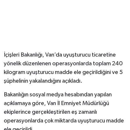
Magazin
Resmi İlanlar
Sağlık
İçişleri Bakanlığı, Van’da uyuşturucu ticaretine
Seri İlan
yönelik düzenlenen operasyonlarda toplam 240
kilogram uyuşturucu madde ele geçirildiğini ve 5
Siyaset
şüphelinin yakalandığını açıkladı.
Sokak Hayvanlarını Sahiplendirme
Bakanlığın sosyal medya hesabından yapılan
Sonsöz Özel
açıklamaya göre, Van İl Emniyet Müdürlüğü
ekiplerince gerçekleştirilen eş zamanlı
Spor
operasyonlarda çok miktarda uyuşturucu madde
ele geçirildi.