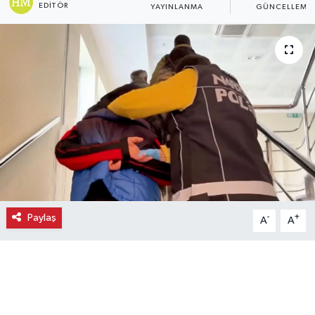
EDITÖR
YAYINLANMA
GÜNCELLEME
Ekonomi
Eleman
Emlak
Gündem
Gurme
Haber
Paylaş
-
+
A
A
İlçe Haberleri
Keşfet
Kültür & Sanat