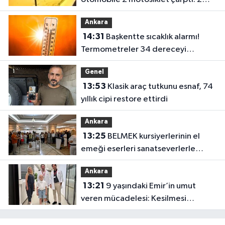
yaralı
Ankara
14:31
Başkentte sıcaklık alarmı!
Termometreler 34 dereceyi
görecek
Genel
13:53
Klasik araç tutkunu esnaf, 74
yıllık cipi restore ettirdi
Ankara
13:25
BELMEK kursiyerlerinin el
emeği eserleri sanatseverlerle
buluşuyor
Ankara
13:21
9 yaşındaki Emir’in umut
veren mücadelesi: Kesilmesi
önerilen bacağı kurtarıldı