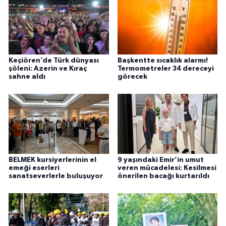
Keçiören’de Türk dünyası
Başkentte sıcaklık alarmı!
şöleni: Azerin ve Kıraç
Termometreler 34 dereceyi
sahne aldı
görecek
BELMEK kursiyerlerinin el
9 yaşındaki Emir’in umut
emeği eserleri
veren mücadelesi: Kesilmesi
sanatseverlerle buluşuyor
önerilen bacağı kurtarıldı