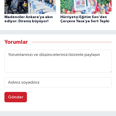
Madenciler Ankara’ya akın
Hürriyetçi Eğitim Sen’den
ediyor: Direniş büyüyor!
Çerçeve Yasa’ya Sert Tepki
Yorumlar
Gönder