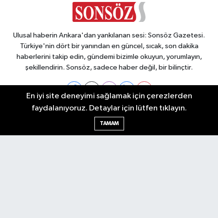
Ulusal haberin Ankara'dan yankılanan sesi: Sonsöz Gazetesi.
Türkiye'nin dört bir yanından en güncel, sıcak, son dakika
haberlerini takip edin, gündemi bizimle okuyun, yorumlayın,
şekillendirin. Sonsöz, sadece haber değil, bir bilinçtir.
En iyi site deneyimi sağlamak için çerezlerden
faydalanıyoruz. Detaylar için lütfen tıklayın.
Ankara Nöbetçi Eczaneler
TAMAM
Ankara Hava Durumu
Ankara Namaz Vakitleri
Ankara Trafik Yoğunluk Haritası
Puan Durumu ve Fikstür
Tüm Manşetler
Son Dakika Haberleri
Haber Arşivi