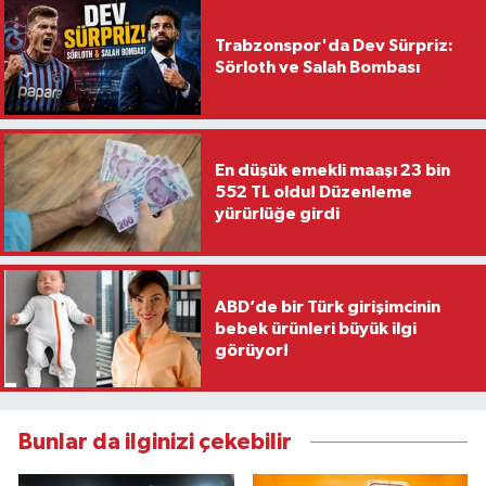
Trabzonspor'da Dev Sürpriz:
Sörloth ve Salah Bombası
En düşük emekli maaşı 23 bin
552 TL oldu! Düzenleme
yürürlüğe girdi
ABD’de bir Türk girişimcinin
bebek ürünleri büyük ilgi
görüyor!
Bunlar da ilginizi çekebilir