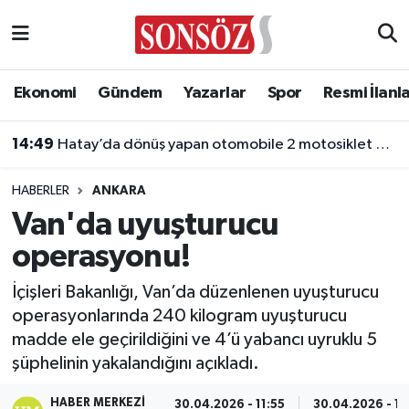
Asayiş
Ankara Nöbetçi Eczaneler
Ekonomi
Gündem
Yazarlar
Spor
Resmi İlanl
Astroloji & Burçlar
Ankara Hava Durumu
14:49
Hatay’da dönüş yapan otomobile 2 motosiklet çarptı: 2 yaralı
Bilim & Teknoloji
Ankara Namaz Vakitleri
HABERLER
ANKARA
Biyografi
Ankara Trafik Yoğunluk Haritası
Van'da uyuşturucu
operasyonu!
Çevre
Süper Lig Puan Durumu ve Fikstür
İçişleri Bakanlığı, Van’da düzenlenen uyuşturucu
Diğer
Tüm Manşetler
operasyonlarında 240 kilogram uyuşturucu
madde ele geçirildiğini ve 4’ü yabancı uyruklu 5
Dünya
Son Dakika Haberleri
şüphelinin yakalandığını açıkladı.
Eğitim
Haber Arşivi
HABER MERKEZI
30.04.2026 - 11:55
30.04.2026 - 11