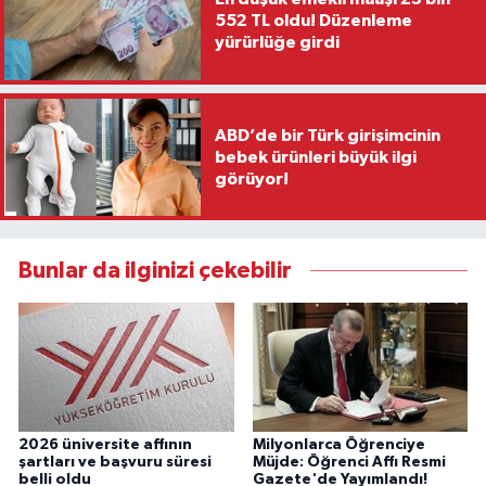
552 TL oldu! Düzenleme
yürürlüğe girdi
ABD’de bir Türk girişimcinin
bebek ürünleri büyük ilgi
görüyor!
Bunlar da ilginizi çekebilir
2026 üniversite affının
Milyonlarca Öğrenciye
şartları ve başvuru süresi
Müjde: Öğrenci Affı Resmi
belli oldu
Gazete'de Yayımlandı!