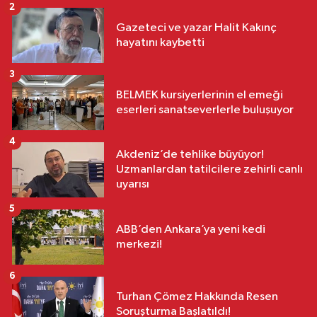
2
Gazeteci ve yazar Halit Kakınç
hayatını kaybetti
3
BELMEK kursiyerlerinin el emeği
eserleri sanatseverlerle buluşuyor
4
Akdeniz’de tehlike büyüyor!
Uzmanlardan tatilcilere zehirli canlı
uyarısı
5
ABB’den Ankara’ya yeni kedi
merkezi!
6
Turhan Çömez Hakkında Resen
Soruşturma Başlatıldı!