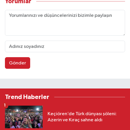
Yorumlar
Gönder
Trend Haberler
1
Keçiören’de Türk dünyası şöleni:
Azerin ve Kıraç sahne aldı