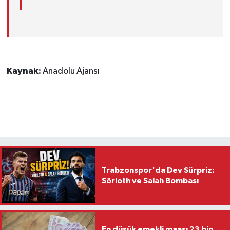
Kaynak:
Anadolu Ajansı
Trabzonspor'da Dev Sürpriz:
Sörloth ve Salah Bombası
En düşük emekli maaşı 23 bin