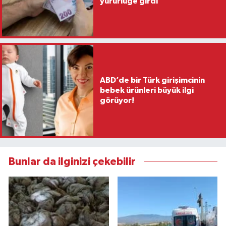
yürürlüğe girdi
ABD’de bir Türk girişimcinin
bebek ürünleri büyük ilgi
görüyor!
Bunlar da ilginizi çekebilir