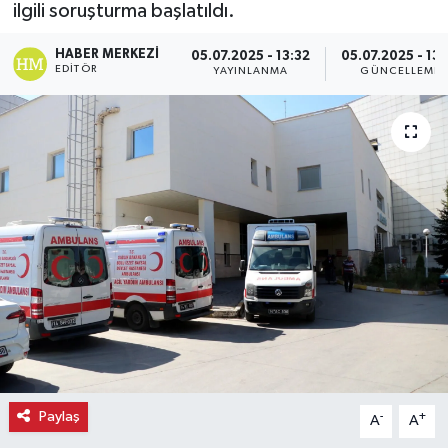
ilgili soruşturma başlatıldı.
Ekonomi
HABER MERKEZI
05.07.2025 - 13:32
05.07.2025 - 13:
EDITÖR
YAYINLANMA
GÜNCELLEME
Eleman
Emlak
Gündem
Gurme
Haber
İlçe Haberleri
Keşfet
Paylaş
-
+
A
A
Kültür & Sanat