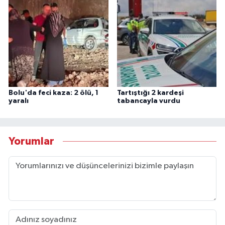
Bolu'da feci kaza: 2 ölü, 1
Tartıştığı 2 kardeşi
yaralı
tabancayla vurdu
Yorumlar