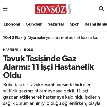
Asayiş
Ankara Nöbetçi Eczaneler
Ekonomi
Gündem
Yazarlar
Spor
Resmi İlanl
Astroloji & Burçlar
Ankara Hava Durumu
10:43
Elazığ-Diyarbakır yolunda motosiklet kazası kamerada
Bilim & Teknoloji
Ankara Namaz Vakitleri
HABERLER
BOLU
Biyografi
Ankara Trafik Yoğunluk Haritası
Tavuk Tesisinde Gaz
Alarmı: 11 İşçi Hastanelik
Çevre
Süper Lig Puan Durumu ve Fikstür
Oldu
Diğer
Tüm Manşetler
Bolu’daki bir tavuk kesimhanesinde hidrojen
sülfürik gazı sızıntısı meydana geldi. 11 işçi
Dünya
Son Dakika Haberleri
gazdan etkilenerek hastaneye kaldırıldı. İşçilerin
sağlık durumlarının iyi olduğu öğrenilirken, olayla
Eğitim
Haber Arşivi