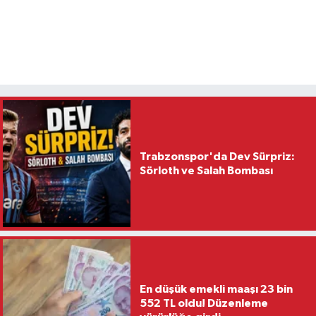
Trabzonspor'da Dev Sürpriz:
Sörloth ve Salah Bombası
En düşük emekli maaşı 23 bin
552 TL oldu! Düzenleme