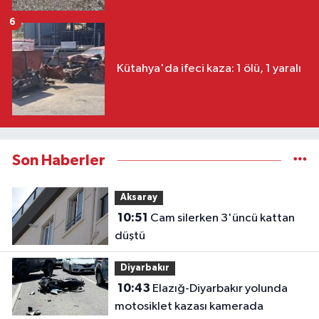
6
Kütahya'da ifeci kaza: 1 ölü, 1 yaralı
Son Haberler
Aksaray
10:51
Cam silerken 3'üncü kattan
düştü
Diyarbakır
10:43
Elazığ-Diyarbakır yolunda
motosiklet kazası kamerada