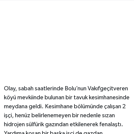
Magazin
Resmi İlanlar
Sağlık
Seri İlan
Siyaset
Olay, sabah saatlerinde Bolu’nun Vakıfgeçitveren
Sokak Hayvanlarını Sahiplendirme
köyü mevkiinde bulunan bir tavuk kesimhanesinde
Sonsöz Özel
meydana geldi. Kesimhane bölümünde çalışan 2
işçi, henüz belirlenemeyen bir nedenle sızan
Spor
hidrojen sülfürik gazından etkilenerek fenalaştı.
Yardıma koşan bir başka işçi de gazdan