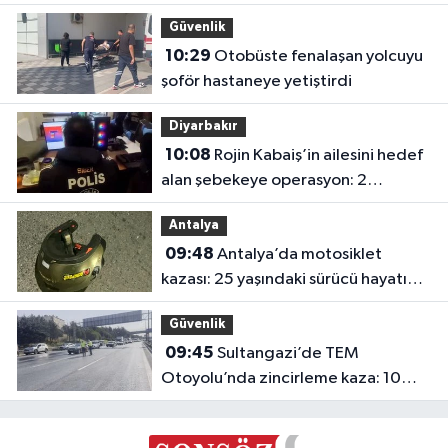
Güvenlik
10:29
Otobüste fenalaşan yolcuyu
şoför hastaneye yetiştirdi
Diyarbakır
10:08
Rojin Kabaiş’in ailesini hedef
alan şebekeye operasyon: 2
tutuklama
Antalya
09:48
Antalya’da motosiklet
kazası: 25 yaşındaki sürücü hayatını
kaybetti
Güvenlik
09:45
Sultangazi’de TEM
Otoyolu’nda zincirleme kaza: 10
araç birbirine girdi