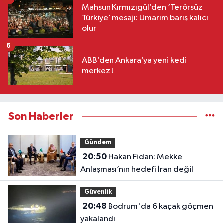
Mahsun Kırmızıgül’den ‘Terörsüz
Türkiye’ mesajı: Umarım barış kalıcı
olur
6
ABB’den Ankara’ya yeni kedi
merkezi!
Son Haberler
Gündem
20:50
Hakan Fidan: Mekke
Anlaşması’nın hedefi İran değil
Güvenlik
20:48
Bodrum'da 6 kaçak göçmen
yakalandı