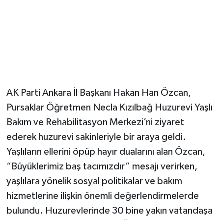
Magazin
Resmi İlanlar
Sağlık
AK Parti Ankara İl Başkanı Hakan Han Özcan,
Seri İlan
Pursaklar Öğretmen Necla Kızılbağ Huzurevi Yaşlı
Bakım ve Rehabilitasyon Merkezi’ni ziyaret
Siyaset
ederek huzurevi sakinleriyle bir araya geldi.
Sokak Hayvanlarını Sahiplendirme
Yaşlıların ellerini öpüp hayır dualarını alan Özcan,
“Büyüklerimiz baş tacımızdır” mesajı verirken,
Sonsöz Özel
yaşlılara yönelik sosyal politikalar ve bakım
hizmetlerine ilişkin önemli değerlendirmelerde
Spor
bulundu. Huzurevlerinde 30 bine yakın vatandaşa