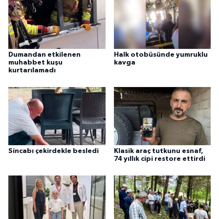
Dumandan etkilenen
Halk otobüsünde yumruklu
muhabbet kuşu
kavga
kurtarılamadı
Sincabı çekirdekle besledi
Klasik araç tutkunu esnaf,
74 yıllık cipi restore ettirdi