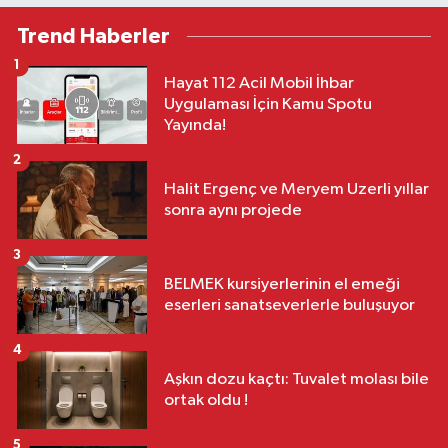
Trend Haberler
1
Hayat 112 Acil Mobil İhbar
Uygulaması İçin Kamu Spotu
Yayında!
2
Halit Ergenç ve Meryem Uzerli yıllar
sonra aynı projede
3
BELMEK kursiyerlerinin el emeği
eserleri sanatseverlerle buluşuyor
4
Aşkın dozu kaçtı: Tuvalet molası bile
ortak oldu !
5