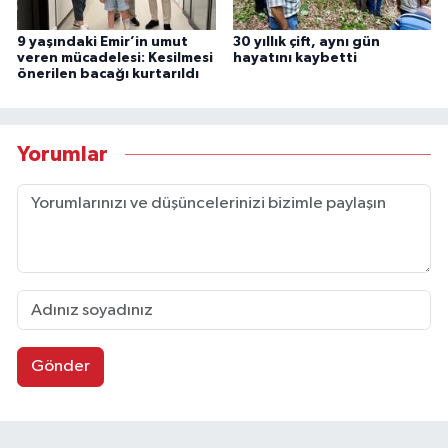
9 yaşındaki Emir’in umut
30 yıllık çift, aynı gün
veren mücadelesi: Kesilmesi
hayatını kaybetti
önerilen bacağı kurtarıldı
Yorumlar
Gönder