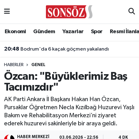
Asayiş
Ankara Nöbetçi Eczaneler
Ekonomi
Gündem
Yazarlar
Spor
Resmi İlanl
Astroloji & Burçlar
Ankara Hava Durumu
20:48
Bodrum'da 6 kaçak göçmen yakalandı
Bilim & Teknoloji
Ankara Namaz Vakitleri
HABERLER
GENEL
Biyografi
Ankara Trafik Yoğunluk Haritası
Özcan: "Büyüklerimiz Baş
Tacımızdır"
Çevre
Süper Lig Puan Durumu ve Fikstür
AK Parti Ankara İl Başkanı Hakan Han Özcan,
Diğer
Tüm Manşetler
Pursaklar Öğretmen Necla Kızılbağ Huzurevi Yaşlı
Bakım ve Rehabilitasyon Merkezi’ni ziyaret
Dünya
Son Dakika Haberleri
ederek huzurevi sakinleriyle bir araya geldi.
Eğitim
Haber Arşivi
HABER MERKEZI
03.06.2026 - 22:56
4 DK