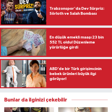
Trabzonspor'da Dev Sürpriz:
Sörloth ve Salah Bombası
En düşük emekli maaşı 23 bin
552 TL oldu! Düzenleme
yürürlüğe girdi
ABD’de bir Türk girişimcinin
bebek ürünleri büyük ilgi
görüyor!
Bunlar da ilginizi çekebilir