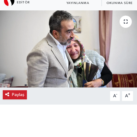
EDITÖR
YAYINLANMA
OKUNMA SÜRESI
Ekonomi
Eleman
Emlak
Gündem
Gurme
Haber
Paylaş
-
+
A
A
İlçe Haberleri
Keşfet
Kültür & Sanat