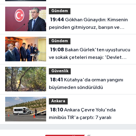
Gündem
19:44
Gökhan Günaydın: Kimsenin
peşinden gitmiyoruz, barışın ve
demokrasinin peşindeyiz
Gündem
19:08
Bakan Gürlek'ten uyuşturucu
ve sokak çeteleri mesajı: 'Devlet
buradadır'
Güvenlik
18:41
Kütahya'da orman yangını
büyümeden söndürüldü
Ankara
18:10
Ankara Çevre Yolu'nda
minibüs TIR'a çarptı: 7 yaralı