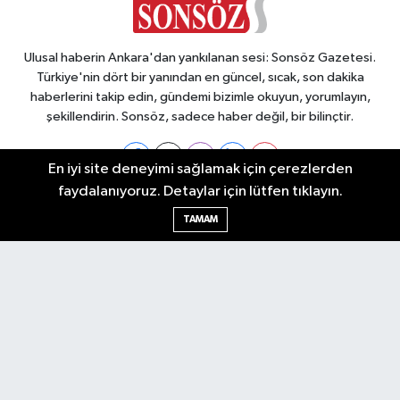
Ulusal haberin Ankara'dan yankılanan sesi: Sonsöz Gazetesi.
Türkiye'nin dört bir yanından en güncel, sıcak, son dakika
haberlerini takip edin, gündemi bizimle okuyun, yorumlayın,
şekillendirin. Sonsöz, sadece haber değil, bir bilinçtir.
En iyi site deneyimi sağlamak için çerezlerden
faydalanıyoruz. Detaylar için lütfen tıklayın.
Ankara Nöbetçi Eczaneler
TAMAM
Ankara Hava Durumu
Ankara Namaz Vakitleri
Ankara Trafik Yoğunluk Haritası
Puan Durumu ve Fikstür
Tüm Manşetler
Son Dakika Haberleri
Haber Arşivi
Künye
Ekonomi
Gündem
Yazarlar
Spor