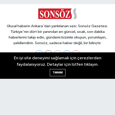
Ulusal haberin Ankara'dan yankılanan sesi: Sonsöz Gazetesi.
Türkiye'nin dört bir yanından en güncel, sıcak, son dakika
haberlerini takip edin, gündemi bizimle okuyun, yorumlayın,
şekillendirin. Sonsöz, sadece haber değil, bir bilinçtir.
En iyi site deneyimi sağlamak için çerezlerden
faydalanıyoruz. Detaylar için lütfen tıklayın.
Ankara Nöbetçi Eczaneler
TAMAM
Ankara Hava Durumu
Ankara Namaz Vakitleri
Ankara Trafik Yoğunluk Haritası
Puan Durumu ve Fikstür
Tüm Manşetler
Son Dakika Haberleri
Haber Arşivi