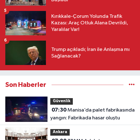
5
Kırıkkale-Çorum Yolunda Trafik
Kazası: Araç Otluk Alana Devrildi,
Yaralılar Var!
6
Trump açıkladı; İran ile Anlaşma mı
Sağlanacak?
Son Haberler
Güvenlik
07:30
Manisa’da palet fabrikasında
yangın: Fabrikada hasar oluştu
Ankara