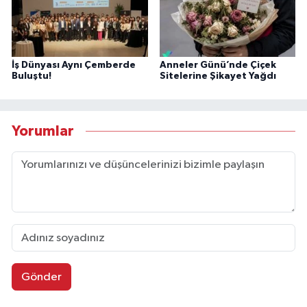
İş Dünyası Aynı Çemberde
Anneler Günü’nde Çiçek
Buluştu!
Sitelerine Şikayet Yağdı
Yorumlar
Gönder