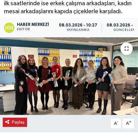
ilk saatlerinde ise erkek çalışma arkadaşları, kadın
mesai arkadaşlarını kapıda çiçeklerle karşıladı.
Ekonomi
HABER MERKEZI
08.03.2026 - 10:27
08.03.2026 - 1
Eleman
EDITÖR
YAYINLANMA
GÜNCELLEM
Emlak
Gündem
Gurme
Haber
İlçe Haberleri
Keşfet
Paylaş
-
+
A
A
Kültür & Sanat