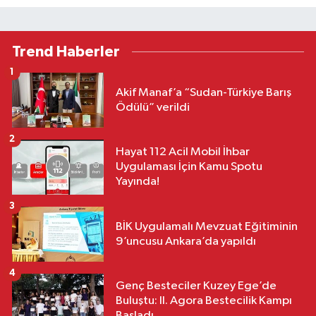
Trend Haberler
1
Akif Manaf’a “Sudan-Türkiye Barış
Ödülü” verildi
2
Hayat 112 Acil Mobil İhbar
Uygulaması İçin Kamu Spotu
Yayında!
3
BİK Uygulamalı Mevzuat Eğitiminin
9’uncusu Ankara’da yapıldı
4
Genç Besteciler Kuzey Ege’de
Buluştu: II. Agora Bestecilik Kampı
Başladı