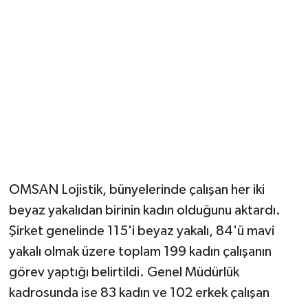
Magazin
Resmi İlanlar
Sağlık
Seri İlan
Siyaset
OMSAN Lojistik, bünyelerinde çalışan her iki
Sokak Hayvanlarını Sahiplendirme
beyaz yakalıdan birinin kadın olduğunu aktardı.
Şirket genelinde 115'i beyaz yakalı, 84'ü mavi
Sonsöz Özel
yakalı olmak üzere toplam 199 kadın çalışanın
görev yaptığı belirtildi. Genel Müdürlük
Spor
kadrosunda ise 83 kadın ve 102 erkek çalışan