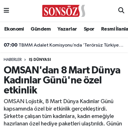
Asayiş
Ankara Nöbetçi Eczaneler
Ekonomi
Gündem
Yazarlar
Spor
Resmi İlanl
Astroloji & Burçlar
Ankara Hava Durumu
07:00
TBMM Adalet Komisyonu’nda ‘Terörsüz Türkiye’ çerçeve yasası görüşülüyor
Bilim & Teknoloji
Ankara Namaz Vakitleri
HABERLER
IŞ DÜNYASI
Biyografi
Ankara Trafik Yoğunluk Haritası
OMSAN'dan 8 Mart Dünya
Kadınlar Günü'ne özel
Çevre
Süper Lig Puan Durumu ve Fikstür
etkinlik
Diğer
Tüm Manşetler
OMSAN Lojistik, 8 Mart Dünya Kadınlar Günü
kapsamında özel bir etkinlik gerçekleştirdi.
Dünya
Son Dakika Haberleri
Şirkette çalışan tüm kadınlara, kadın emeğiyle
hazırlanan özel hediye paketleri ulaştırıldı. Günün
Eğitim
Haber Arşivi