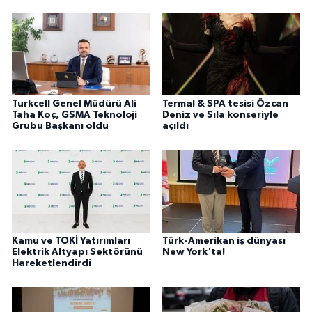
Turkcell Genel Müdürü Ali
Termal & SPA tesisi Özcan
Taha Koç, GSMA Teknoloji
Deniz ve Sıla konseriyle
Grubu Başkanı oldu
açıldı
Kamu ve TOKİ Yatırımları
Türk-Amerikan iş dünyası
Elektrik Altyapı Sektörünü
New York'ta!
Hareketlendirdi