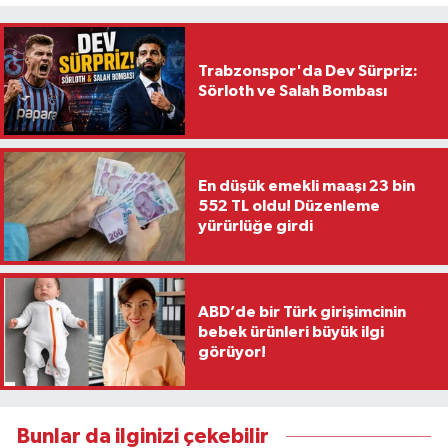
Trabzonspor'da Dev Sürpriz:
Sörloth ve Salah Bombası
En düşük emekli maaşı 23 bin
552 TL oldu! Düzenleme
yürürlüğe girdi
ABD’de bir Türk girişimcinin
bebek ürünleri büyük ilgi
görüyor!
Bunlar da ilginizi çekebilir