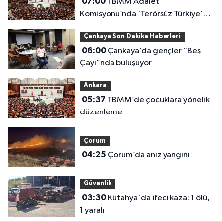
07:00
TBMM Adalet
Komisyonu’nda ‘Terörsüz Türkiye’
çerçeve yasası görüşülüyor
Çankaya Son Dakika Haberleri
06:00
Çankaya’da gençler “Beş
Çayı”nda buluşuyor
Ankara
05:37
TBMM’de çocuklara yönelik
düzenleme
Çorum
04:25
Çorum’da anız yangını
Güvenlik
03:30
Kütahya'da ifeci kaza: 1 ölü,
1 yaralı