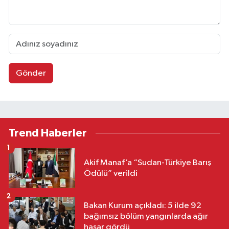
Gönder
Trend Haberler
1
Akif Manaf’a “Sudan-Türkiye Barış
Ödülü” verildi
2
Bakan Kurum açıkladı: 5 ilde 92
bağımsız bölüm yangınlarda ağır
hasar gördü