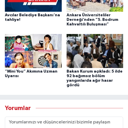
Avcılar Belediye Başkanı'na
Ankara Üniversiteliler
tahliye!
Derneği’nden “5. Bodrum
Kahvaltılı Buluşması”
“Mini You” Akımına Uzman
Bakan Kurum açıkladı: 5 ilde
Uyarısı
92 bağımsız bölüm
yangınlarda ağır hasar
gördü
Yorumlar