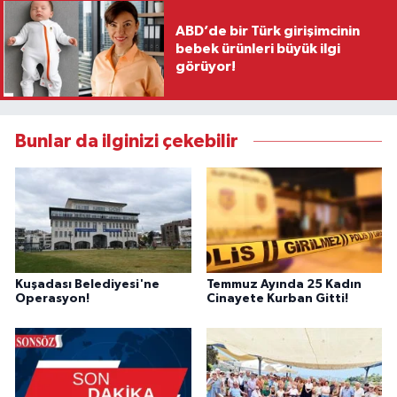
ABD’de bir Türk girişimcinin
bebek ürünleri büyük ilgi
görüyor!
Bunlar da ilginizi çekebilir
Kuşadası Belediyesi'ne
Temmuz Ayında 25 Kadın
Operasyon!
Cinayete Kurban Gitti!