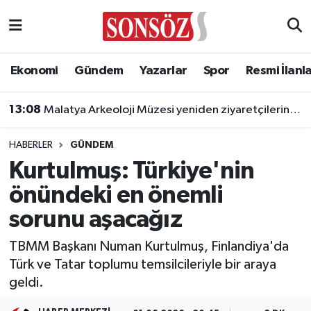
Asayiş
Ankara Nöbetçi Eczaneler
Ekonomi
Gündem
Yazarlar
Spor
Resmi İlanl
Astroloji & Burçlar
Ankara Hava Durumu
13:08
Malatya Arkeoloji Müzesi yeniden ziyaretçilerini ağırlayacak
Bilim & Teknoloji
Ankara Namaz Vakitleri
HABERLER
GÜNDEM
Biyografi
Ankara Trafik Yoğunluk Haritası
Kurtulmuş: Türkiye'nin
önündeki en önemli
Çevre
Süper Lig Puan Durumu ve Fikstür
sorunu aşacağız
Diğer
Tüm Manşetler
TBMM Başkanı Numan Kurtulmuş, Finlandiya'da
Türk ve Tatar toplumu temsilcileriyle bir araya
Dünya
Son Dakika Haberleri
geldi.
Eğitim
Haber Arşivi