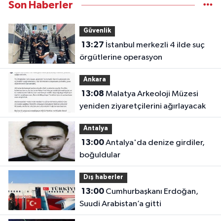
Son Haberler
Güvenlik
13:27
İstanbul merkezli 4 ilde suç
örgütlerine operasyon
Ankara
13:08
Malatya Arkeoloji Müzesi
yeniden ziyaretçilerini ağırlayacak
Antalya
13:00
Antalya'da denize girdiler,
boğuldular
Dış haberler
13:00
Cumhurbaşkanı Erdoğan,
Suudi Arabistan’a gitti