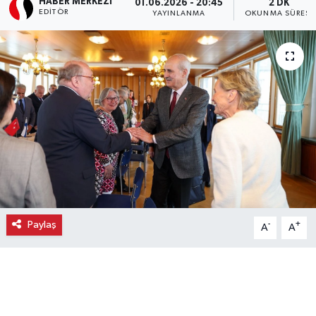
HABER MERKEZI
01.06.2026 - 20:45
2 DK
EDITÖR
YAYINLANMA
OKUNMA SÜRESI
Ekonomi
Eleman
Emlak
Gündem
Gurme
Haber
Paylaş
-
+
A
A
İlçe Haberleri
Keşfet
Kültür & Sanat