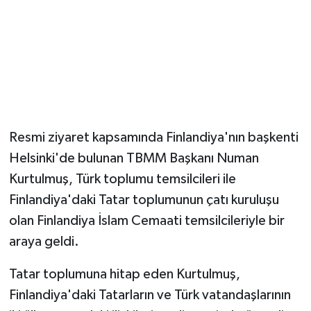
Magazin
Resmi İlanlar
Sağlık
Resmi ziyaret kapsamında Finlandiya'nın başkenti
Seri İlan
Helsinki'de bulunan TBMM Başkanı Numan
Siyaset
Kurtulmuş, Türk toplumu temsilcileri ile
Finlandiya'daki Tatar toplumunun çatı kuruluşu
Sokak Hayvanlarını Sahiplendirme
olan Finlandiya İslam Cemaati temsilcileriyle bir
araya geldi.
Sonsöz Özel
Tatar toplumuna hitap eden Kurtulmuş,
Spor
Finlandiya'daki Tatarların ve Türk vatandaşlarının