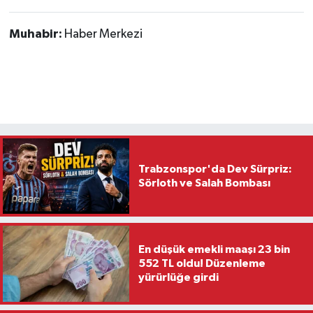
Muhabir:
Haber Merkezi
Trabzonspor'da Dev Sürpriz:
Sörloth ve Salah Bombası
En düşük emekli maaşı 23 bin
552 TL oldu! Düzenleme
yürürlüğe girdi