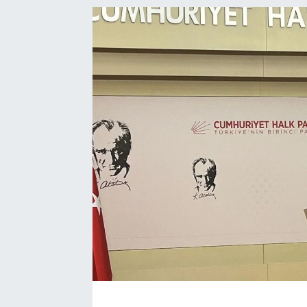
Ekonomi
Eleman
Emlak
Gündem
Gurme
Haber
İlçe Haberleri
Keşfet
Kültür & Sanat