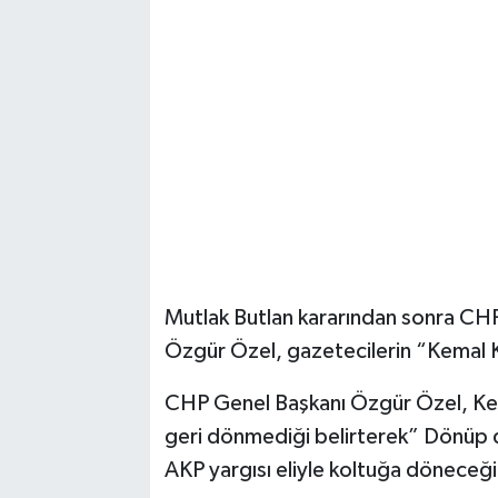
Magazin
Resmi İlanlar
Sağlık
Seri İlan
Siyaset
Mutlak Butlan kararından sonra CH
Sokak Hayvanlarını Sahiplendirme
Özgür Özel, gazetecilerin “Kemal K
Sonsöz Özel
CHP Genel Başkanı Özgür Özel, Kema
geri dönmediği belirterek” Dönüp d
Spor
AKP yargısı eliyle koltuğa döneceğ