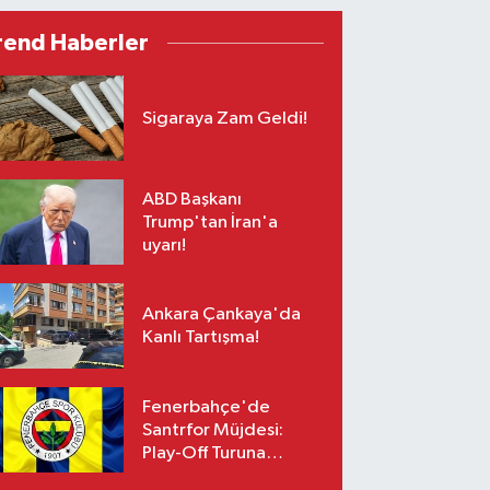
rend Haberler
Sigaraya Zam Geldi!
ABD Başkanı
Trump'tan İran'a
uyarı!
Ankara Çankaya'da
Kanlı Tartışma!
Fenerbahçe'de
Santrfor Müjdesi:
Play-Off Turuna
Yetişiyor!