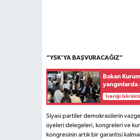
“YSK’YA BAŞVURACAĞIZ”
Bakan Kurum 
yangınlarda 
İçeriği Görünt
Siyasi partiler demokrasilerin vazge
üyeleri delegeleri, kongreleri ve kuru
kongresinin artık bir garantisi kalma