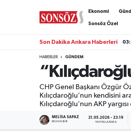
Ekonomi
Gün
Asayiş
Ankara Nöbetçi Eczaneler
Sonsöz Özel
Astroloji & Burçlar
Ankara Hava Durumu
Son Dakika Ankara Haberleri
03
Bilim & Teknoloji
Ankara Namaz Vakitleri
HABERLER
GÜNDEM
“Kılıçdaroğ
Biyografi
Ankara Trafik Yoğunluk Haritası
Çevre
Süper Lig Puan Durumu ve Fikstür
CHP Genel Başkanı Özgür Öze
Kılıçdaroğlu’nun kendisini a
Diğer
Tüm Manşetler
Kılıçdaroğlu’nun AKP yargısı 
Dünya
Son Dakika Haberleri
MELISA SAPAZ
21.05.2026 - 23:19
MUHABIR
YAYINLANMA
Eğitim
Haber Arşivi