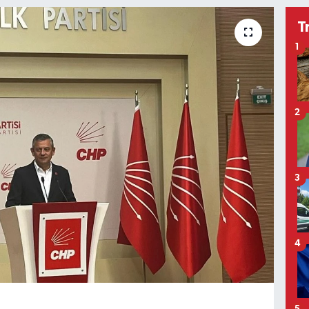
T
1
2
3
4