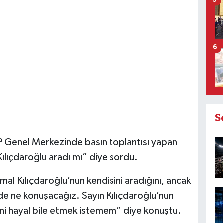
5
6
S
P Genel Merkezinde basın toplantısı yapan
ılıçdaroğlu aradı mı” diye sordu.
l Kılıçdaroğlu’nun kendisini aradığını, ancak
e ne konuşacağız. Sayın Kılıçdaroğlu’nun
ini hayal bile etmek istemem” diye konuştu.