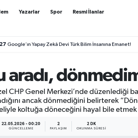
dem
Yazarlar
Spor
Resmi İlanlar
:27
Google’ın Yapay Zekâ Devi Türk Bilim İnsanına Emanet!
lu aradı, dönmedi
l CHP Genel Merkezi’nde düzenlediği bas
radığını ancak dönmediğini belirterek “Dö
eliyle koltuğa döneceğini hayal bile etme
22.05.2026 - 00:20
2
2 DK
GÜNCELLEME
PAYLAŞIM
OKUNMA SÜRESI