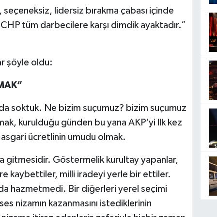
z, seçeneksiz, lidersiz bırakma çabası içinde
CHP tüm darbecilere karşı dimdik ayaktadır.”
r şöyle oldu:
PMAK”
rada soktuk. Ne bizim suçumuz? bizim suçumuz
apmak, kurulduğu günden bu yana AKP'yi llk kez
asgari ücretlinin umudu olmak.
a gitmesidir. Göstermelik kurultay yapanlar,
kaybettiler, milli iradeyi yerle bir ettiler.
 da hazmetmedi. Bir diğerleri yerel seçimi
s nizamın kazanmasını istediklerinin