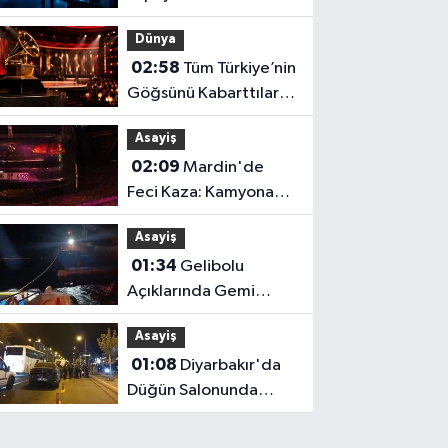
Bilim İnsanına Emanet!
Dünya
02:58
Tüm Türkiye’nin
Göğsünü Kabarttılar:
İki Dev İsim Grammy
Asayiş
Jürisine Seçildi!
02:09
Mardin'de
Feci Kaza: Kamyona
Arkadan Çarpan
Asayiş
Otomobilde 1 Ölü, 2
01:34
Gelibolu
Ağır Yaralı
Açıklarında Gemi
Arızası
Asayiş
01:08
Diyarbakır'da
Düğün Salonunda
Kavga: 5 Yaralı!