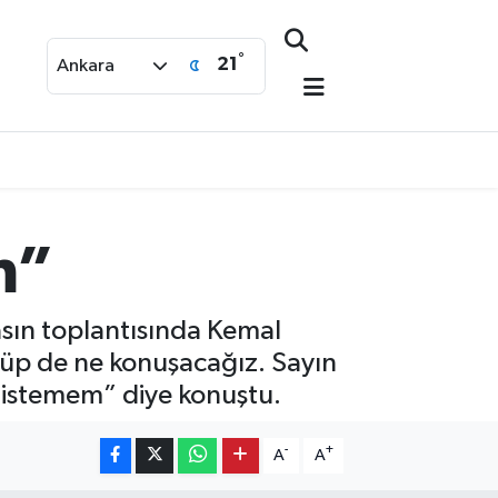
°
21
Ankara
m”
ın toplantısında Kemal
nüp de ne konuşacağız. Sayın
k istemem” diye konuştu.
-
+
A
A