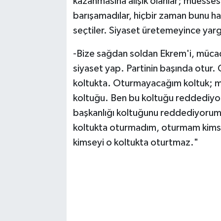
kazanmasına alışık olanlar; müesses 
barışamadılar, hiçbir zaman bunu h
seçtiler. Siyaset üretemeyince yargı
-Bize sağdan soldan Ekrem'i, mücad
siyaset yap. Partinin başında otur
koltukta. Oturmayacağım koltuk; mut
koltuğu. Ben bu koltuğu reddediyor
başkanlığı koltuğunu reddediyorum. S
koltukta oturmadım, oturmam kimse
kimseyi o koltukta oturtmaz."