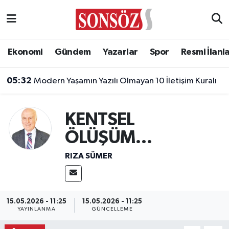
Asayiş
Ankara Nöbetçi Eczaneler
Ekonomi
Gündem
Yazarlar
Spor
Resmi İlanl
Astroloji & Burçlar
Ankara Hava Durumu
05:32
Modern Yaşamın Yazılı Olmayan 10 İletişim Kuralı
Bilim & Teknoloji
Ankara Namaz Vakitleri
KENTSEL
Biyografi
Ankara Trafik Yoğunluk Haritası
ÖLÜŞÜM…
Çevre
Süper Lig Puan Durumu ve Fikstür
RIZA SÜMER
Diğer
Tüm Manşetler
Dünya
Son Dakika Haberleri
15.05.2026 - 11:25
15.05.2026 - 11:25
YAYINLANMA
GÜNCELLEME
Eğitim
Haber Arşivi