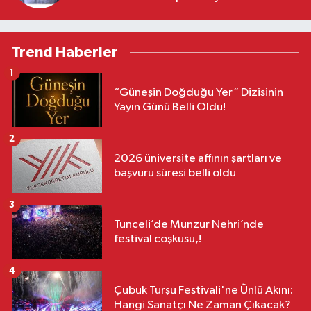
Trend Haberler
1
“Güneşin Doğduğu Yer” Dizisinin
Yayın Günü Belli Oldu!
2
2026 üniversite affının şartları ve
başvuru süresi belli oldu
3
Tunceli’de Munzur Nehri’nde
festival coşkusu,!
4
Çubuk Turşu Festivali'ne Ünlü Akını:
Hangi Sanatçı Ne Zaman Çıkacak?