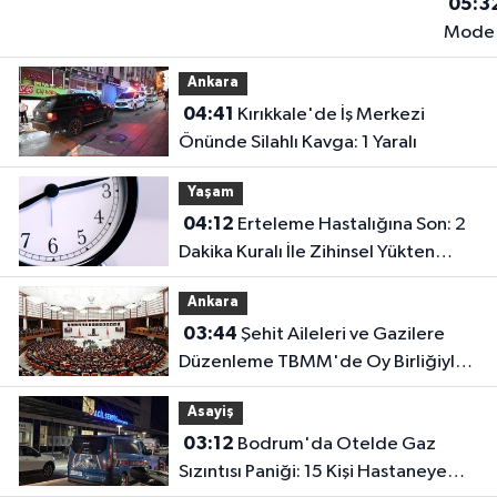
05:3
Mode
Yaşam
Ankara
Yazılı
04:41
Kırıkkale'de İş Merkezi
Olmay
Önünde Silahlı Kavga: 1 Yaralı
10
İletişi
Yaşam
Kuralı
04:12
Erteleme Hastalığına Son: 2
Dakika Kuralı İle Zihinsel Yükten
Kurtulun
Ankara
03:44
Şehit Aileleri ve Gazilere
Düzenleme TBMM'de Oy Birliğiyle
Kabul Edildi
Asayiş
03:12
Bodrum'da Otelde Gaz
Sızıntısı Paniği: 15 Kişi Hastaneye