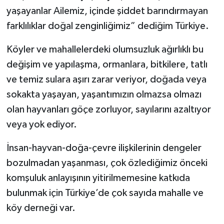
yaşayanlar Ailemiz, içinde şiddet barındırmayan
Magazin
farklılıklar doğal zenginliğimiz” dediğim Türkiye.
Resmi İlanlar
Köyler ve mahallelerdeki olumsuzluk ağırlıklı bu
değişim ve yapılaşma, ormanlara, bitkilere, tatlı
Sağlık
ve temiz sulara aşırı zarar veriyor, doğada veya
sokakta yaşayan, yaşantımızın olmazsa olmazı
Seri İlan
olan hayvanları göçe zorluyor, sayılarını azaltıyor
veya yok ediyor.
Siyaset
İnsan-hayvan-doğa-çevre ilişkilerinin dengeler
Sokak Hayvanlarını Sahiplendirme
bozulmadan yaşanması, çok özlediğimiz önceki
Sonsöz Özel
komşuluk anlayışının yitirilmemesine katkıda
bulunmak için Türkiye’de çok sayıda mahalle ve
Spor
köy derneği var.