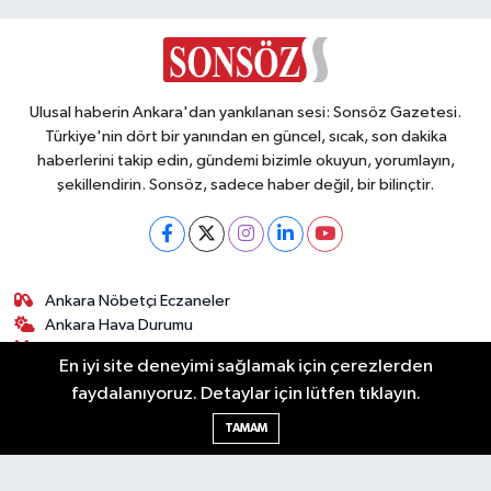
Kaldırıldı
Ulusal haberin Ankara'dan yankılanan sesi: Sonsöz Gazetesi.
Türkiye'nin dört bir yanından en güncel, sıcak, son dakika
haberlerini takip edin, gündemi bizimle okuyun, yorumlayın,
şekillendirin. Sonsöz, sadece haber değil, bir bilinçtir.
Ankara Nöbetçi Eczaneler
Ankara Hava Durumu
Ankara Namaz Vakitleri
En iyi site deneyimi sağlamak için çerezlerden
Ankara Trafik Yoğunluk Haritası
faydalanıyoruz. Detaylar için lütfen tıklayın.
Puan Durumu ve Fikstür
Tüm Manşetler
TAMAM
Son Dakika Haberleri
Haber Arşivi