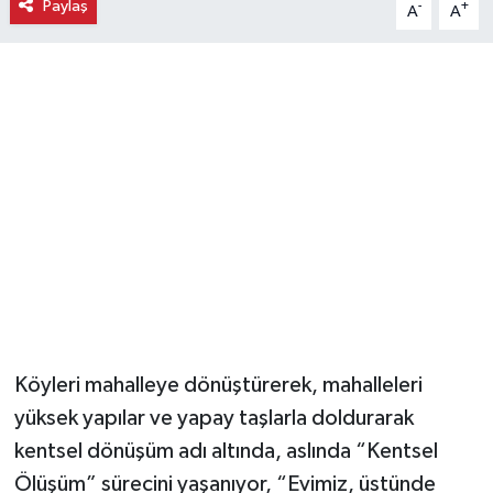
Paylaş
-
+
A
A
Ekonomi
Eleman
Emlak
Gündem
Gurme
Haber
İlçe Haberleri
Köyleri mahalleye dönüştürerek, mahalleleri
yüksek yapılar ve yapay taşlarla doldurarak
Keşfet
kentsel dönüşüm adı altında, aslında “Kentsel
Ölüşüm” sürecini yaşanıyor, “Evimiz, üstünde
Kültür & Sanat