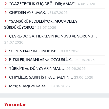
“GAZETECİLİK SUÇ DEĞİLDİR; AMA!”
04.08.2026
CHP’DEN AYRILMAK…
31.07.2026
“SANSÜRÜ REDDEDİYOR, MÜCADELEYİ
SÜRDÜRÜYORUZ”
28.07.2026
ÇEVRE-DOĞA, HERKESİN KONUSU VE SORUNU…
24.07.2026
SORUN HALKIN İÇİNDE İSE…
03.07.2026
BİTKİLER, İNSANLAR ve ÖZGÜRLÜK…
30.06.2026
TÜRKİYE ve DÜNYA ARINMALI…
26.06.2026
CHP’LİLER, SAKIN İSTİFA ETMEYİN…
23.06.2026
Mciğa Dağı ve Kalesi…
19.06.2026
Yorumlar