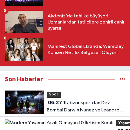
5
Akdeniz’de tehlike büyüyor!
Uzmanlardan tatilcilere zehirli canlı
uyarısı
6
Manifest Global Ekranda: Wembley
Konseri Netflix Belgeseli Oluyor!
Son Haberler
Spor
06:27
Trabzonspor'dan Dev
Bomba! Darwin Nunez ve Leandro
Paredes Hamlesi!
Yaşa