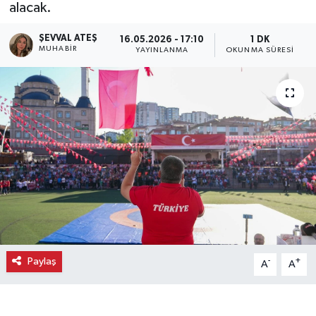
alacak.
Ekonomi
ŞEVVAL ATEŞ
16.05.2026 - 17:10
1 DK
MUHABIR
YAYINLANMA
OKUNMA SÜRESI
Eleman
Emlak
Gündem
Gurme
Haber
İlçe Haberleri
Paylaş
-
+
A
A
Keşfet
Kültür & Sanat