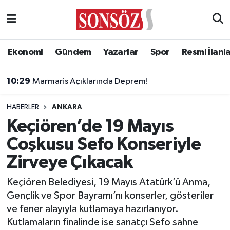
Asayiş
Ankara Nöbetçi Eczaneler
Ekonomi
Gündem
Yazarlar
Spor
Resmi İlanl
Astroloji & Burçlar
Ankara Hava Durumu
10:29
Marmaris Açıklarında Deprem!
Bilim & Teknoloji
Ankara Namaz Vakitleri
HABERLER
ANKARA
Biyografi
Ankara Trafik Yoğunluk Haritası
Keçiören’de 19 Mayıs
Coşkusu Sefo Konseriyle
Çevre
Süper Lig Puan Durumu ve Fikstür
Zirveye Çıkacak
Diğer
Tüm Manşetler
Keçiören Belediyesi, 19 Mayıs Atatürk’ü Anma,
Gençlik ve Spor Bayramı’nı konserler, gösteriler
Dünya
Son Dakika Haberleri
ve fener alayıyla kutlamaya hazırlanıyor.
Kutlamaların finalinde ise sanatçı Sefo sahne
Eğitim
Haber Arşivi