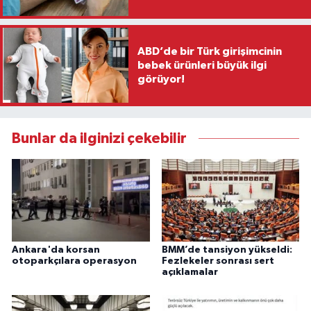
ABD’de bir Türk girişimcinin
bebek ürünleri büyük ilgi
görüyor!
Bunlar da ilginizi çekebilir
Ankara'da korsan
BMM’de tansiyon yükseldi:
otoparkçılara operasyon
Fezlekeler sonrası sert
açıklamalar