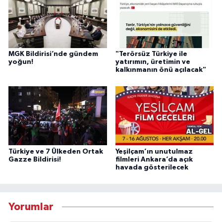
MGK Bildirisi’nde gündem
"Terörsüz Türkiye ile
yoğun!
yatırımın, üretimin ve
kalkınmanın önü açılacak"
Türkiye ve 7 Ülkeden Ortak
Yeşilçam’ın unutulmaz
Gazze Bildirisi!
filmleri Ankara’da açık
havada gösterilecek
Yorumlar