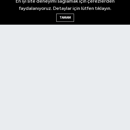
En iyi site deneyimi sağlamak için çerezlerden
faydalanıyoruz. Detaylar için lütfen tıklayın.
Ankara Nöbetçi Eczaneler
TAMAM
Ankara Hava Durumu
Ankara Namaz Vakitleri
Ankara Trafik Yoğunluk Haritası
Puan Durumu ve Fikstür
Tüm Manşetler
Son Dakika Haberleri
Haber Arşivi
Künye
Ekonomi
Gündem
Yazarlar
Spor
Politika
Magazin
Gündem
Asayiş
Sonsöz Özel