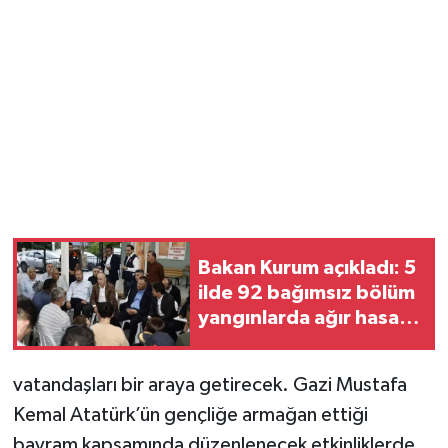
Magazin
Resmi İlanlar
Sağlık
Seri İlan
Siyaset
Bakan Kurum açıkladı: 5
ilde 92 bağımsız bölüm
Sokak Hayvanlarını Sahiplendirme
yangınlarda ağır hasar
gördü
Sonsöz Özel
vatandaşları bir araya getirecek. Gazi Mustafa
Spor
Kemal Atatürk’ün gençliğe armağan ettiği
bayram kapsamında düzenlenecek etkinliklerde,