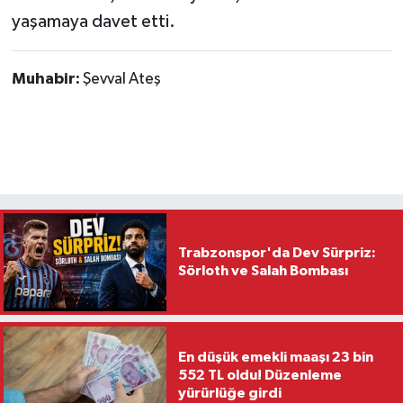
yaşamaya davet etti.
Muhabir:
Şevval Ateş
Trabzonspor'da Dev Sürpriz:
Sörloth ve Salah Bombası
En düşük emekli maaşı 23 bin
552 TL oldu! Düzenleme
yürürlüğe girdi