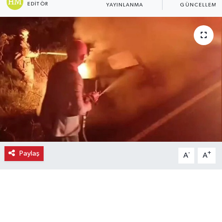
EDITÖR
YAYINLANMA
GÜNCELLEME
Ekonomi
Eleman
Emlak
Gündem
Gurme
Haber
Paylaş
-
+
A
A
İlçe Haberleri
Keşfet
Kültür & Sanat