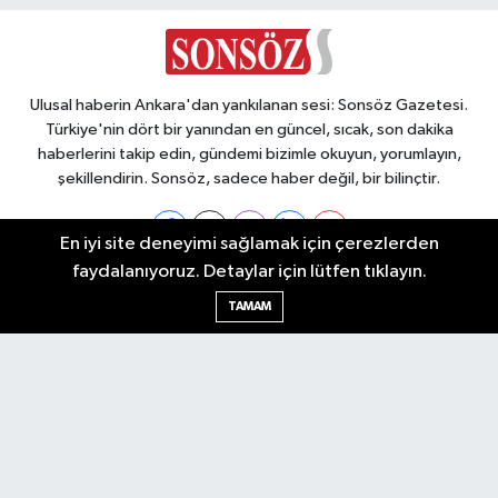
Ulusal haberin Ankara'dan yankılanan sesi: Sonsöz Gazetesi.
Türkiye'nin dört bir yanından en güncel, sıcak, son dakika
haberlerini takip edin, gündemi bizimle okuyun, yorumlayın,
şekillendirin. Sonsöz, sadece haber değil, bir bilinçtir.
En iyi site deneyimi sağlamak için çerezlerden
faydalanıyoruz. Detaylar için lütfen tıklayın.
Ankara Nöbetçi Eczaneler
TAMAM
Ankara Hava Durumu
Ankara Namaz Vakitleri
Ankara Trafik Yoğunluk Haritası
Puan Durumu ve Fikstür
Tüm Manşetler
Son Dakika Haberleri
Haber Arşivi