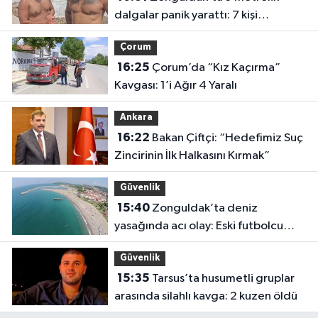
dalgalar panik yarattı: 7 kişi
kurtarıldı
Çorum
16:25
Çorum’da “Kız Kaçırma”
Kavgası: 1’i Ağır 4 Yaralı
Ankara
16:22
Bakan Çiftçi: “Hedefimiz Suç
Zincirinin İlk Halkasını Kırmak”
Güvenlik
15:40
Zonguldak’ta deniz
yasağında acı olay: Eski futbolcu
Hakan Ergin hayatını kaybetti
Güvenlik
15:35
Tarsus’ta husumetli gruplar
arasında silahlı kavga: 2 kuzen öldü