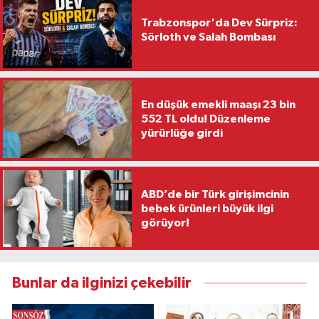
Trabzonspor'da Dev Sürpriz:
Sörloth ve Salah Bombası
En düşük emekli maaşı 23 bin
552 TL oldu! Düzenleme
yürürlüğe girdi
ABD’de bir Türk girişimcinin
bebek ürünleri büyük ilgi
görüyor!
Bunlar da ilginizi çekebilir