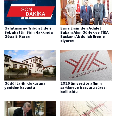
Galatasaray Tribün Lideri
Esma Ersin'den Adalet
Sebahattin Şirin Hakkında
Bakanı Akın Gürlek ve TİKA
Gözaltı Kararı
Başkanı Abdullah Eren'e
ziyaret
Güdül tarihi dokusuna
2026 üniversite affının
yeniden kavuştu
şartları ve başvuru süresi
belli oldu