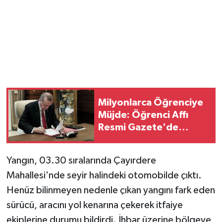
Magazin
Resmi İlanlar
Sağlık
Seri İlan
Milyonlarca Öğrenciye
Müjde: Öğrenci Affı
Siyaset
Resmi Gazete'de
Yayımlandı!
Sokak Hayvanlarını Sahiplendirme
Yangın, 03.30 sıralarında Çayırdere
Mahallesi'nde seyir halindeki otomobilde çıktı.
Sonsöz Özel
Henüz bilinmeyen nedenle çıkan yangını fark eden
Spor
sürücü, aracını yol kenarına çekerek itfaiye
ekiplerine durumu bildirdi. İhbar üzerine bölgeye