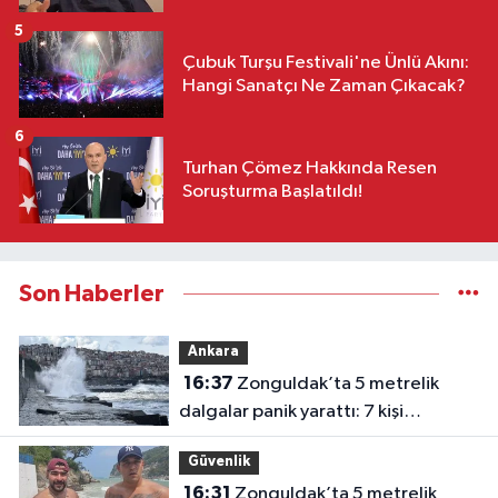
5
Çubuk Turşu Festivali'ne Ünlü Akını:
Hangi Sanatçı Ne Zaman Çıkacak?
6
Turhan Çömez Hakkında Resen
Soruşturma Başlatıldı!
Son Haberler
Ankara
16:37
Zonguldak’ta 5 metrelik
dalgalar panik yarattı: 7 kişi
kurtarıldı
Güvenlik
16:31
Zonguldak’ta 5 metrelik