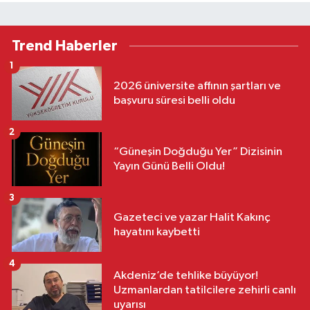
Trend Haberler
1
2026 üniversite affının şartları ve
başvuru süresi belli oldu
2
“Güneşin Doğduğu Yer” Dizisinin
Yayın Günü Belli Oldu!
3
Gazeteci ve yazar Halit Kakınç
hayatını kaybetti
4
Akdeniz’de tehlike büyüyor!
Uzmanlardan tatilcilere zehirli canlı
uyarısı