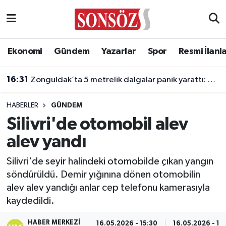
Asayiş
Ankara Nöbetçi Eczaneler
Ekonomi
Gündem
Yazarlar
Spor
Resmi İlanl
Astroloji & Burçlar
Ankara Hava Durumu
16:31
Zonguldak’ta 5 metrelik dalgalar panik yarattı: 7 kişi kurtarıldı
Bilim & Teknoloji
Ankara Namaz Vakitleri
HABERLER
GÜNDEM
Biyografi
Ankara Trafik Yoğunluk Haritası
Silivri'de otomobil alev
alev yandı
Çevre
Süper Lig Puan Durumu ve Fikstür
Silivri'de seyir halindeki otomobilde çıkan yangın
Diğer
Tüm Manşetler
söndürüldü. Demir yığınına dönen otomobilin
alev alev yandığı anlar cep telefonu kamerasıyla
Dünya
Son Dakika Haberleri
kaydedildi.
Eğitim
Haber Arşivi
HABER MERKEZI
16.05.2026 - 15:30
16.05.2026 - 15