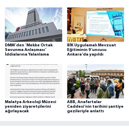
DMM'den 'Mekke Ortak
BİK Uygulamalı Mevzuat
Savunma Anlaşması'
Eğitiminin 9’uncusu
İddialarına Yalanlama
Ankara’da yapıldı
Malatya Arkeoloji Müzesi
ABB, Anafartalar
yeniden ziyaretçilerini
Caddesi’nin tarihini şantiye
ağırlayacak
gezileriyle anlattı