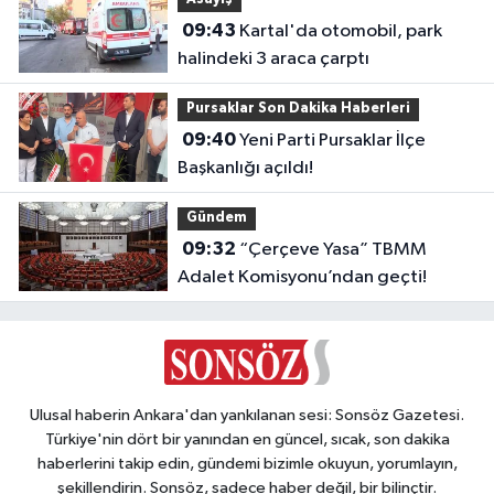
09:43
Kartal'da otomobil, park
halindeki 3 araca çarptı
Pursaklar Son Dakika Haberleri
09:40
Yeni Parti Pursaklar İlçe
Başkanlığı açıldı!
Gündem
09:32
“Çerçeve Yasa” TBMM
Adalet Komisyonu’ndan geçti!
Ulusal haberin Ankara'dan yankılanan sesi: Sonsöz Gazetesi.
Türkiye'nin dört bir yanından en güncel, sıcak, son dakika
haberlerini takip edin, gündemi bizimle okuyun, yorumlayın,
şekillendirin. Sonsöz, sadece haber değil, bir bilinçtir.