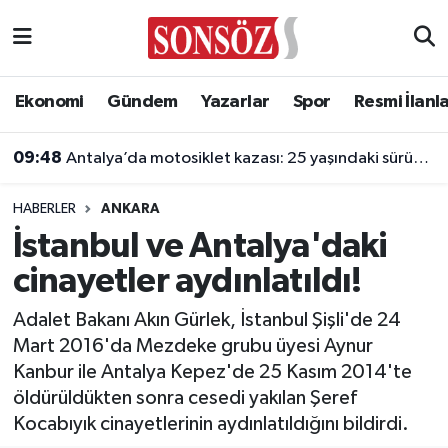
Asayiş
Ankara Nöbetçi Eczaneler
Ekonomi
Gündem
Yazarlar
Spor
Resmi İlanl
Astroloji & Burçlar
Ankara Hava Durumu
09:48
Antalya’da motosiklet kazası: 25 yaşındaki sürücü hayatını kaybetti
Bilim & Teknoloji
Ankara Namaz Vakitleri
HABERLER
ANKARA
Biyografi
Ankara Trafik Yoğunluk Haritası
İstanbul ve Antalya'daki
cinayetler aydınlatıldı!
Çevre
Süper Lig Puan Durumu ve Fikstür
Adalet Bakanı Akın Gürlek, İstanbul Şişli'de 24
Diğer
Tüm Manşetler
Mart 2016'da Mezdeke grubu üyesi Aynur
Kanbur ile Antalya Kepez'de 25 Kasım 2014'te
Dünya
Son Dakika Haberleri
öldürüldükten sonra cesedi yakılan Şeref
Kocabıyık cinayetlerinin aydınlatıldığını bildirdi.
Eğitim
Haber Arşivi