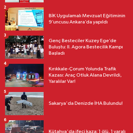
2
BİK Uygulamalı Mevzuat Eğitiminin
9’uncusu Ankara’da yapıldı
3
Genç Besteciler Kuzey Ege’de
Buluştu: II. Agora Bestecilik Kampı
Başladı
4
Kırıkkale-Çorum Yolunda Trafik
Kazası: Araç Otluk Alana Devrildi,
Yaralılar Var!
5
Sakarya'da Denizde İHA Bulundu!
6
Kütahya'da ifeci kaza: 1 ölü, 1 yaralı