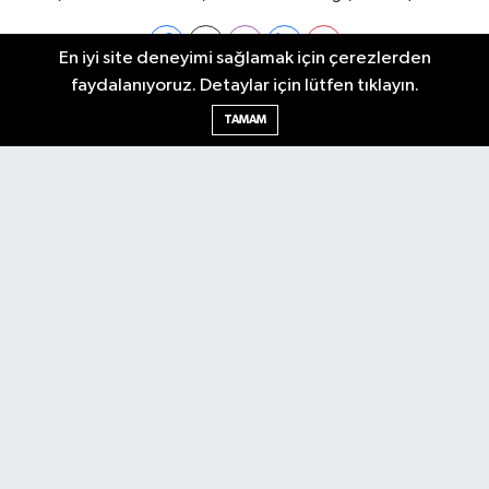
En iyi site deneyimi sağlamak için çerezlerden
faydalanıyoruz. Detaylar için lütfen tıklayın.
Ankara Nöbetçi Eczaneler
TAMAM
Ankara Hava Durumu
Ankara Namaz Vakitleri
Ankara Trafik Yoğunluk Haritası
Puan Durumu ve Fikstür
Tüm Manşetler
Son Dakika Haberleri
Haber Arşivi
Künye
Ekonomi
Gündem
Yazarlar
Spor
Politika
Magazin
Gündem
Asayiş
Sonsöz Özel