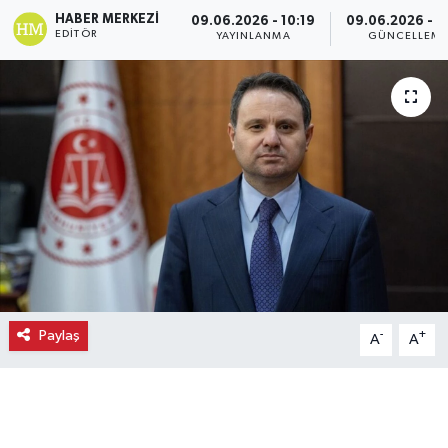
HABER MERKEZI
09.06.2026 - 10:19
09.06.2026 - 1
Ekonomi
EDITÖR
YAYINLANMA
GÜNCELLEM
Eleman
Emlak
Gündem
Gurme
Haber
Paylaş
-
+
A
A
İlçe Haberleri
Keşfet
Kültür & Sanat