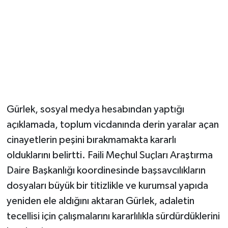
Magazin
Resmi İlanlar
Sağlık
Seri İlan
Gürlek, sosyal medya hesabından yaptığı
açıklamada, toplum vicdanında derin yaralar açan
Siyaset
cinayetlerin peşini bırakmamakta kararlı
Sokak Hayvanlarını Sahiplendirme
olduklarını belirtti. Faili Meçhul Suçları Araştırma
Daire Başkanlığı koordinesinde başsavcılıkların
Sonsöz Özel
dosyaları büyük bir titizlikle ve kurumsal yapıda
yeniden ele aldığını aktaran Gürlek, adaletin
Spor
tecellisi için çalışmalarını kararlılıkla sürdürdüklerini