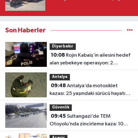
Son Haberler
Diyarbakır
10:08
Rojin Kabaiş’in ailesini hedef
alan şebekeye operasyon: 2
tutuklama
Antalya
09:48
Antalya’da motosiklet
kazası: 25 yaşındaki sürücü hayatını
kaybetti
Güvenlik
09:45
Sultangazi’de TEM
Otoyolu’nda zincirleme kaza: 10
araç birbirine girdi
Asayiş