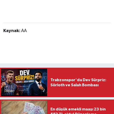
Kaynak:
AA
Trabzonspor'da Dev Sürpriz:
Sörloth ve Salah Bombası
En düşük emekli maaşı 23 bin