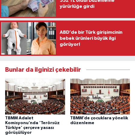
552 TL oldu! Düzenleme
yürürlüğe girdi
ABD’de bir Türk girişimcinin
bebek ürünleri büyük ilgi
görüyor!
Bunlar da ilginizi çekebilir
TBMM Adalet
TBMM’de çocuklara yönelik
Komisyonu’nda ‘Terörsüz
düzenleme
Türkiye’ çerçeve yasası
görüşülüyor