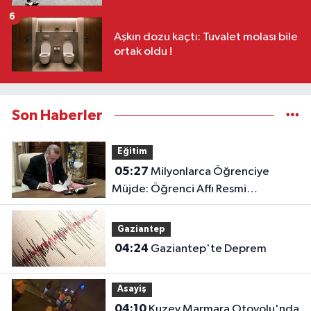
6
Aşkın dozu kaçtı: Tuvalet molası bile
ortak oldu !
Son Haberler
Eğitim
05:27
Milyonlarca Öğrenciye
Müjde: Öğrenci Affı Resmi
Gazete'de Yayımlandı!
Gaziantep
04:24
Gaziantep'te Deprem
Asayiş
04:10
Kuzey Marmara Otoyolu'nda