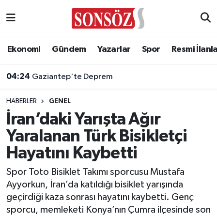
Asayiş
Ankara Nöbetçi Eczaneler
Ekonomi
Gündem
Yazarlar
Spor
Resmi İlanl
Astroloji & Burçlar
Ankara Hava Durumu
04:24
Gaziantep'te Deprem
Bilim & Teknoloji
Ankara Namaz Vakitleri
HABERLER
GENEL
Biyografi
Ankara Trafik Yoğunluk Haritası
İran’daki Yarışta Ağır
Yaralanan Türk Bisikletçi
Çevre
Süper Lig Puan Durumu ve Fikstür
Hayatını Kaybetti
Diğer
Tüm Manşetler
Spor Toto Bisiklet Takımı sporcusu Mustafa
Ayyorkun, İran’da katıldığı bisiklet yarışında
Dünya
Son Dakika Haberleri
geçirdiği kaza sonrası hayatını kaybetti. Genç
sporcu, memleketi Konya’nın Çumra ilçesinde son
Eğitim
Haber Arşivi