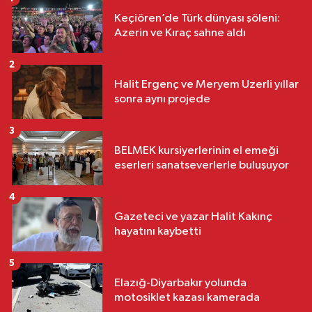
Keçiören’de Türk dünyası şöleni:
Azerin ve Kıraç sahne aldı
2
Halit Ergenç ve Meryem Uzerli yıllar
sonra aynı projede
3
BELMEK kursiyerlerinin el emeği
eserleri sanatseverlerle buluşuyor
4
Gazeteci ve yazar Halit Kakınç
hayatını kaybetti
5
Elazığ-Diyarbakır yolunda
motosiklet kazası kamerada