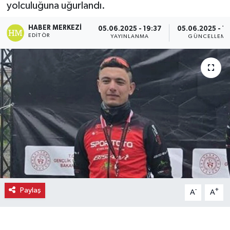
yolculuğuna uğurlandı.
Ekonomi
HABER MERKEZI
05.06.2025 - 19:37
05.06.2025 - 19
EDITÖR
YAYINLANMA
GÜNCELLEME
Eleman
Emlak
Gündem
Gurme
Haber
İlçe Haberleri
Paylaş
-
+
A
A
Keşfet
Kültür & Sanat