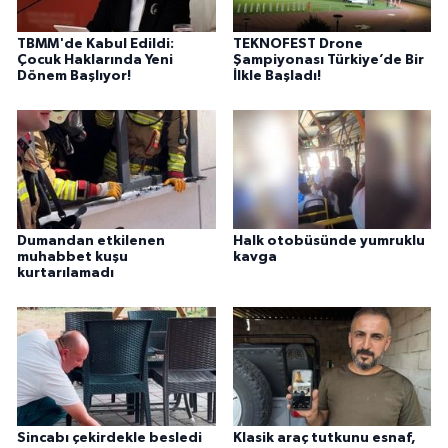
TBMM'de Kabul Edildi:
TEKNOFEST Drone
Çocuk Haklarında Yeni
Şampiyonası Türkiye’de Bir
Dönem Başlıyor!
İlkle Başladı!
Dumandan etkilenen
Halk otobüsünde yumruklu
muhabbet kuşu
kavga
kurtarılamadı
Sincabı çekirdekle besledi
Klasik araç tutkunu esnaf,