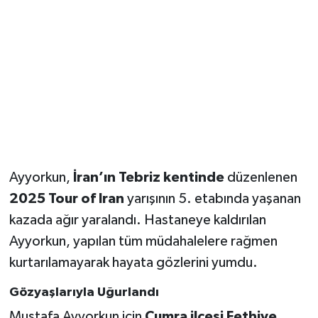
Magazin
Resmi İlanlar
Sağlık
Seri İlan
Ayyorkun,
İran’ın Tebriz kentinde
düzenlenen
Siyaset
2025 Tour of Iran
yarışının 5. etabında yaşanan
Sokak Hayvanlarını Sahiplendirme
kazada ağır yaralandı. Hastaneye kaldırılan
Ayyorkun, yapılan tüm müdahalelere rağmen
Sonsöz Özel
kurtarılamayarak hayata gözlerini yumdu.
Spor
Gözyaşlarıyla Uğurlandı
Mustafa Ayyorkun için
Çumra ilçesi Fethiye