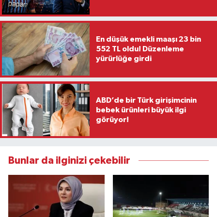
En düşük emekli maaşı 23 bin
552 TL oldu! Düzenleme
yürürlüğe girdi
ABD’de bir Türk girişimcinin
bebek ürünleri büyük ilgi
görüyor!
Bunlar da ilginizi çekebilir