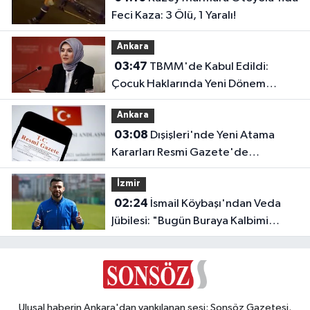
Feci Kaza: 3 Ölü, 1 Yaralı!
Ankara
03:47
TBMM'de Kabul Edildi:
Çocuk Haklarında Yeni Dönem
Başlıyor!
Ankara
03:08
Dışişleri'nde Yeni Atama
Kararları Resmi Gazete'de
Yayımlandı
İzmir
02:24
İsmail Köybaşı'ndan Veda
Jübilesi: "Bugün Buraya Kalbimi
Gömdüm"
Ulusal haberin Ankara'dan yankılanan sesi: Sonsöz Gazetesi.