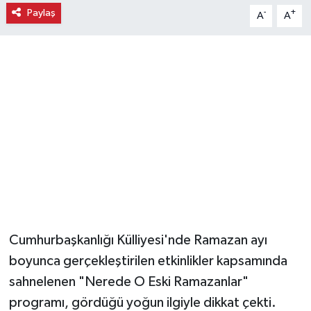
Paylaş
-
+
A
A
Magazin
Resmi İlanlar
Sağlık
Seri İlan
Siyaset
Sokak Hayvanlarını Sahiplendirme
Cumhurbaşkanlığı Külliyesi'nde Ramazan ayı
Sonsöz Özel
boyunca gerçekleştirilen etkinlikler kapsamında
Spor
sahnelenen "Nerede O Eski Ramazanlar"
programı, gördüğü yoğun ilgiyle dikkat çekti.