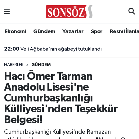
Asayiş
Ankara Nöbetçi Eczaneler
Ekonomi
Gündem
Yazarlar
Spor
Resmi İlanl
Astroloji & Burçlar
Ankara Hava Durumu
22:00
Veli Ağbaba'nın ağabeyi tutuklandı
Bilim & Teknoloji
Ankara Namaz Vakitleri
HABERLER
GÜNDEM
Biyografi
Ankara Trafik Yoğunluk Haritası
Hacı Ömer Tarman
Anadolu Lisesi'ne
Çevre
Süper Lig Puan Durumu ve Fikstür
Cumhurbaşkanlığı
Diğer
Tüm Manşetler
Külliyesi'nden Teşekkür
Belgesi!
Dünya
Son Dakika Haberleri
Cumhurbaşkanlığı Külliyesi'nde Ramazan
Eğitim
Haber Arşivi