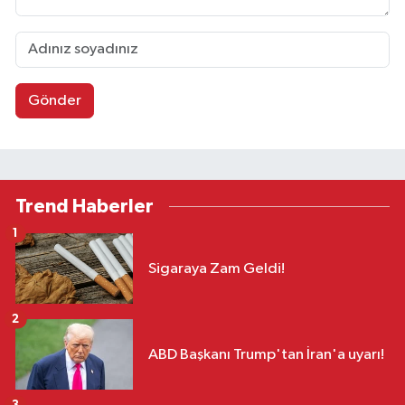
Gönder
Trend Haberler
1
Sigaraya Zam Geldi!
2
ABD Başkanı Trump'tan İran'a uyarı!
3