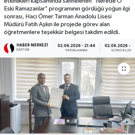
etkinlikleri kapsamında sahnelenen "Nerede O
Eski Ramazanlar" programının gördüğü yoğun ilgi
Ekonomi
sonrası, Hacı Ömer Tarman Anadolu Lisesi
Müdürü Fatih Aşkın ile projede görev alan
Eleman
öğretmenlere teşekkür belgesi takdim edildi.
Emlak
HABER MERKEZI
02.06.2026 - 21:44
02.06.2026 - 2
EDITÖR
YAYINLANMA
GÜNCELLEM
Gündem
Gurme
Haber
İlçe Haberleri
Keşfet
Kültür & Sanat