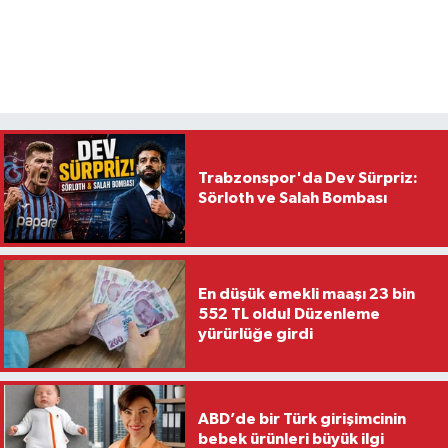
Trabzonspor'da Dev Sürpriz:
Sörloth ve Salah Bombası
En düşük emekli maaşı 23 bin
552 TL oldu! Düzenleme
yürürlüğe girdi
ABD’de bir Türk girişimcinin
bebek ürünleri büyük ilgi