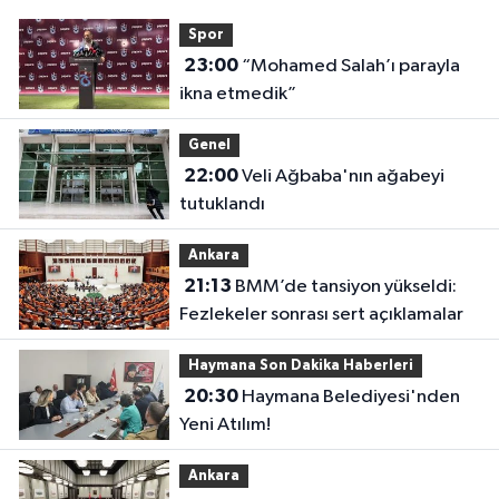
Spor
23:00
“Mohamed Salah’ı parayla
ikna etmedik”
Genel
22:00
Veli Ağbaba'nın ağabeyi
tutuklandı
Ankara
21:13
BMM’de tansiyon yükseldi:
Fezlekeler sonrası sert açıklamalar
Haymana Son Dakika Haberleri
20:30
Haymana Belediyesi'nden
Yeni Atılım!
Ankara