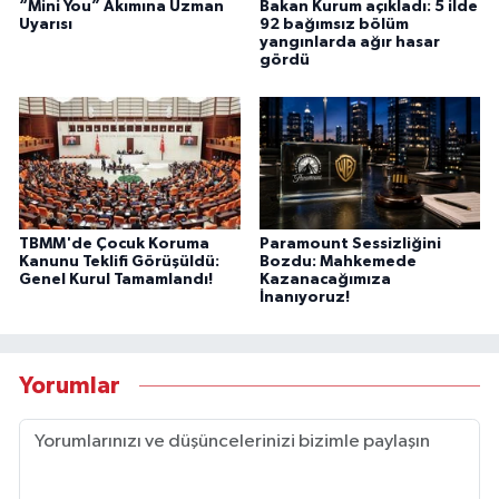
“Mini You” Akımına Uzman
Bakan Kurum açıkladı: 5 ilde
Uyarısı
92 bağımsız bölüm
yangınlarda ağır hasar
gördü
TBMM'de Çocuk Koruma
Paramount Sessizliğini
Kanunu Teklifi Görüşüldü:
Bozdu: Mahkemede
Genel Kurul Tamamlandı!
Kazanacağımıza
İnanıyoruz!
Yorumlar