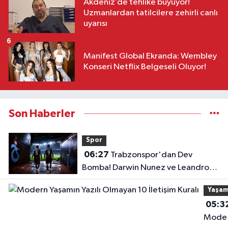
Akdeniz’de tehlike büyüyor!
Uzmanlardan tatilcilere zehirli canlı
uyarısı
6
Manifest Global Ekranda: Wembley
Konseri Netflix Belgeseli Oluyor!
Son Haberler
Spor
06:27
Trabzonspor'dan Dev
Bomba! Darwin Nunez ve Leandro
Paredes Hamlesi!
Yaşa
05:3
Mode