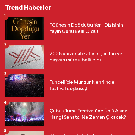
Trend Haberler
1
“Güneşin Doğduğu Yer” Dizisinin
Yayın Günü Belli Oldu!
2
2026 üniversite affının şartları ve
başvuru süresi belli oldu
3
Tunceli’de Munzur Nehri’nde
festival coşkusu,!
4
Çubuk Turşu Festivali'ne Ünlü Akını:
Hangi Sanatçı Ne Zaman Çıkacak?
5