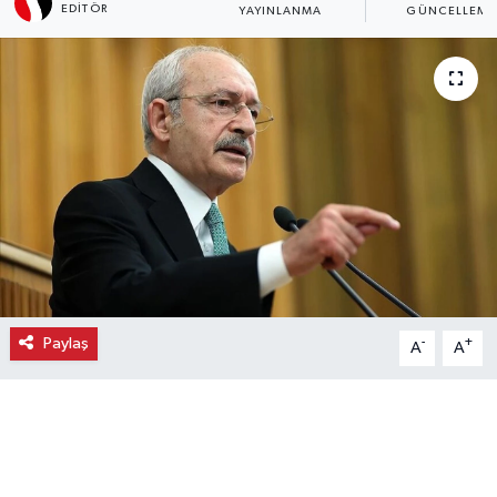
EDITÖR
YAYINLANMA
GÜNCELLEME
Ekonomi
Eleman
Emlak
Gündem
Gurme
Haber
Paylaş
-
+
A
A
İlçe Haberleri
Keşfet
Kültür & Sanat