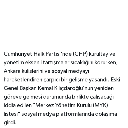
Magazin
Resmi İlanlar
Sağlık
Cumhuriyet Halk Partisi'nde (CHP) kurultay ve
Seri İlan
yönetim eksenli tartışmalar sıcaklığını korurken,
Ankara kulislerini ve sosyal medyayı
Siyaset
hareketlendiren çarpıcı bir gelişme yaşandı. Eski
Sokak Hayvanlarını Sahiplendirme
Genel Başkan Kemal Kılıçdaroğlu'nun yeniden
göreve gelmesi durumunda birlikte çalışacağı
Sonsöz Özel
iddia edilen "Merkez Yönetim Kurulu (MYK)
listesi" sosyal medya platformlarında dolaşıma
Spor
girdi.