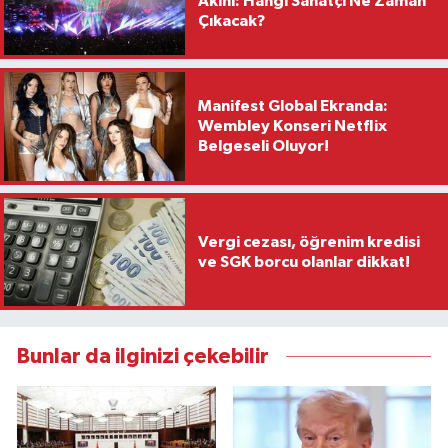
Akını: Hangi Sanatçı Ne Zaman
Çıkacak?
Manifest Global Ekranda:
Wembley Konseri Netflix
Belgeseli Oluyor!
Vergi cezası, öğrenim kredisi
ve SGK borcu olanlar dikkat!
Bunlar da ilginizi çekebilir