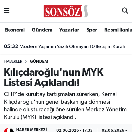
Asayiş
Ankara Nöbetçi Eczaneler
Ekonomi
Gündem
Yazarlar
Spor
Resmi İlanl
Astroloji & Burçlar
Ankara Hava Durumu
05:32
Modern Yaşamın Yazılı Olmayan 10 İletişim Kuralı
Bilim & Teknoloji
Ankara Namaz Vakitleri
HABERLER
GÜNDEM
Biyografi
Ankara Trafik Yoğunluk Haritası
Kılıçdaroğlu'nun MYK
Listesi Açıklandı!
Çevre
Süper Lig Puan Durumu ve Fikstür
CHP'de kurultay tartışmaları sürerken, Kemal
Diğer
Tüm Manşetler
Kılıçdaroğlu'nun genel başkanlığa dönmesi
halinde oluşturacağı öne sürülen Merkez Yönetim
Dünya
Son Dakika Haberleri
Kurulu (MYK) listesi açıklandı.
Eğitim
Haber Arşivi
HABER MERKEZI
02.06.2026 - 17:33
02.06.2026 - 17