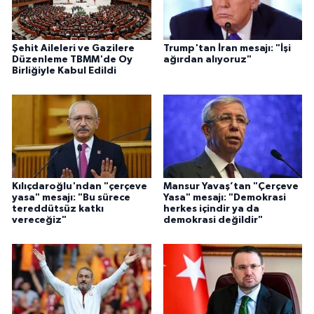
Şehit Aileleri ve Gazilere
Trump'tan İran mesajı: "İşi
Düzenleme TBMM'de Oy
ağırdan alıyoruz"
Birliğiyle Kabul Edildi
Kılıçdaroğlu'ndan "çerçeve
Mansur Yavaş’tan "Çerçeve
yasa" mesajı: "Bu sürece
Yasa" mesajı: "Demokrasi
tereddütsüz katkı
herkes içindir ya da
vereceğiz"
demokrasi değildir"