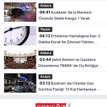
Yaşam
Ankara
Yazılı
04:41
Kırıkkale'de İş Merkezi
Olmay
Önünde Silahlı Kavga: 1 Yaralı
10
İletişi
Yaşam
Kuralı
04:12
Erteleme Hastalığına Son: 2
Dakika Kuralı İle Zihinsel Yükten
Kurtulun
Ankara
03:44
Şehit Aileleri ve Gazilere
Düzenleme TBMM'de Oy Birliğiyle
Kabul Edildi
Asayiş
03:12
Bodrum'da Otelde Gaz
Sızıntısı Paniği: 15 Kişi Hastaneye
Kaldırıldı