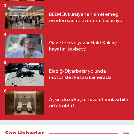
3
BELMEK kursiyerlerinin el emeği
eserleri sanatseverlerle buluşuyor
4
Gazeteci ve yazar Halit Kakınç
hayatını kaybetti
5
Elazığ-Diyarbakır yolunda
motosiklet kazası kamerada
6
Aşkın dozu kaçtı: Tuvalet molası bile
ortak oldu !
Son Haberler