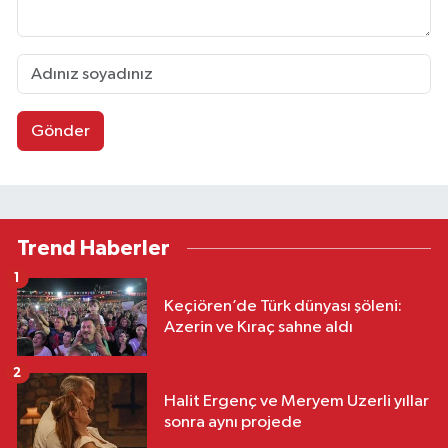
Gönder
Trend Haberler
1
Keçiören’de Türk dünyası şöleni:
Azerin ve Kıraç sahne aldı
2
Halit Ergenç ve Meryem Uzerli yıllar
sonra aynı projede