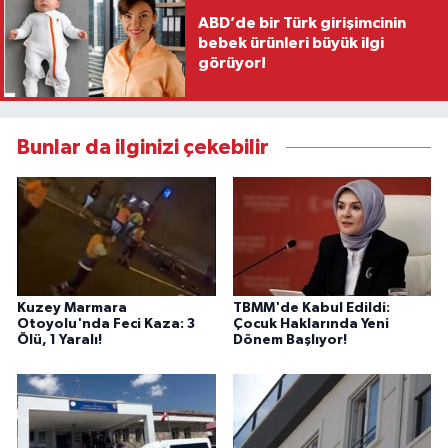
ABD’de bir Türk girişimcinin
bebek ürünleri büyük ilgi
görüyor!
Bunlar da ilginizi çekebilir
Kuzey Marmara
TBMM'de Kabul Edildi:
Otoyolu'nda Feci Kaza: 3
Çocuk Haklarında Yeni
Ölü, 1 Yaralı!
Dönem Başlıyor!