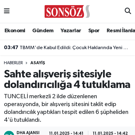
Asayiş
Ankara Nöbetçi Eczaneler
Ekonomi
Gündem
Yazarlar
Spor
Resmi İlanl
Astroloji & Burçlar
Ankara Hava Durumu
03:47
TBMM'de Kabul Edildi: Çocuk Haklarında Yeni Dönem Başlıyor!
Bilim & Teknoloji
Ankara Namaz Vakitleri
HABERLER
ASAYIŞ
Biyografi
Ankara Trafik Yoğunluk Haritası
Sahte alışveriş sitesiyle
dolandırıcılığa 4 tutuklama
Çevre
Süper Lig Puan Durumu ve Fikstür
TUNCELİ merkezli 2 ilde düzenlenen
Diğer
Tüm Manşetler
operasyonda, bir alışveriş sitesini taklit edip
dolandırıcılık yaptıkları tespit edilen 6 şüpheliden
Dünya
Son Dakika Haberleri
4'ü tutuklandı.
Eğitim
Haber Arşivi
DHA AJANSI
11.01.2025 - 14:41
11.01.2025 - 14:42