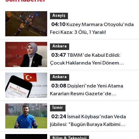
Asayiş
04:10
Kuzey Marmara Otoyolu'nda
Feci Kaza: 3 Ölü, 1 Yaralı!
Ankara
03:47
TBMM'de Kabul Edildi:
Çocuk Haklarında Yeni Dönem
Başlıyor!
Ankara
03:08
Dışişleri'nde Yeni Atama
Kararları Resmi Gazete'de
Yayımlandı
İzmir
02:24
İsmail Köybaşı'ndan Veda
Jübilesi: "Bugün Buraya Kalbimi
Gömdüm"
Bilim & Teknoloji