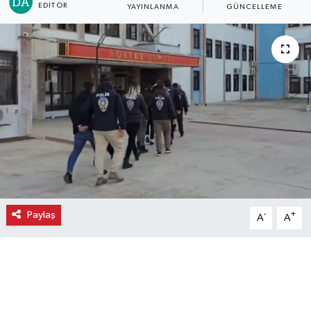
EDITÖR
YAYINLANMA
GÜNCELLEME
Ekonomi
Eleman
Emlak
Gündem
Gurme
Haber
Paylaş
-
+
A
A
İlçe Haberleri
Keşfet
Kültür & Sanat