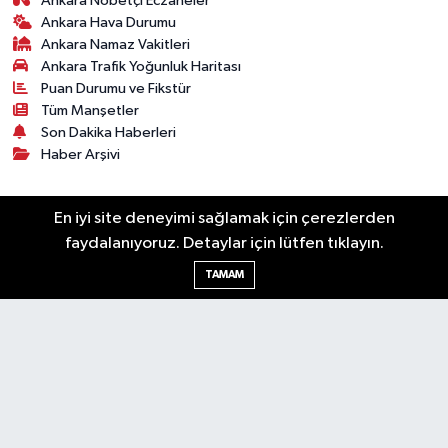
Ankara Nöbetçi Eczaneler
Ankara Hava Durumu
Ankara Namaz Vakitleri
Ankara Trafik Yoğunluk Haritası
Puan Durumu ve Fikstür
Tüm Manşetler
Son Dakika Haberleri
Haber Arşivi
Künye
Ekonomi
Gündem
Yazarlar
Spor
En iyi site deneyimi sağlamak için çerezlerden
Politika
Magazin
Gündem
Asayiş
faydalanıyoruz. Detaylar için lütfen tıklayın.
Sonsöz Özel
TAMAM
RSS
Copyright © 2025. Her hakkı saklıdır.