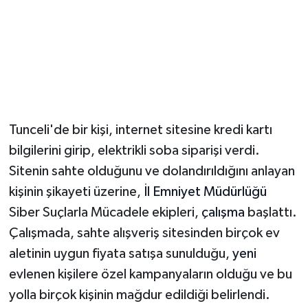
Magazin
Resmi İlanlar
Sağlık
Tunceli'de bir kişi, internet sitesine kredi kartı
Seri İlan
bilgilerini girip, elektrikli soba siparişi verdi.
Sitenin sahte olduğunu ve dolandırıldığını anlayan
Siyaset
kişinin şikayeti üzerine,
İl Emniyet Müdürlüğü
Sokak Hayvanlarını Sahiplendirme
Siber Suçlarla Mücadele ekipleri,
çalışma
başlattı.
Çalışmada, sahte alışveriş sitesinden birçok ev
Sonsöz Özel
aletinin uygun fiyata satışa sunulduğu,
yeni
evlenen kişilere özel kampanyaların olduğu ve bu
Spor
yolla birçok kişinin mağdur edildiği belirlendi.