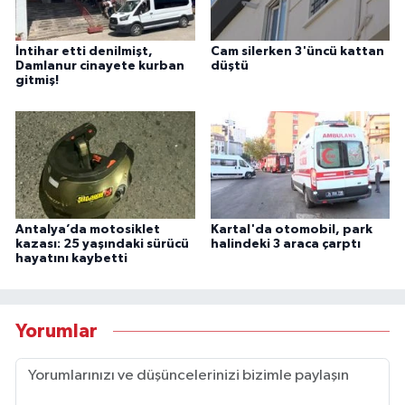
İntihar etti denilmişt,
Cam silerken 3'üncü kattan
Damlanur cinayete kurban
düştü
gitmiş!
Antalya’da motosiklet
Kartal'da otomobil, park
kazası: 25 yaşındaki sürücü
halindeki 3 araca çarptı
hayatını kaybetti
Yorumlar