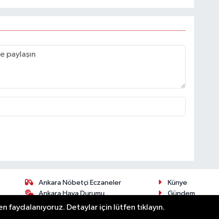
Ankara Nöbetçi Eczaneler
Künye
Ankara Hava Durumu
Gündem
Ankara Namaz Vakitleri
Spor
n faydalanıyoruz. Detaylar için lütfen tıklayın.
öz
Ankara Trafik Yoğunluk Haritası
Magazin