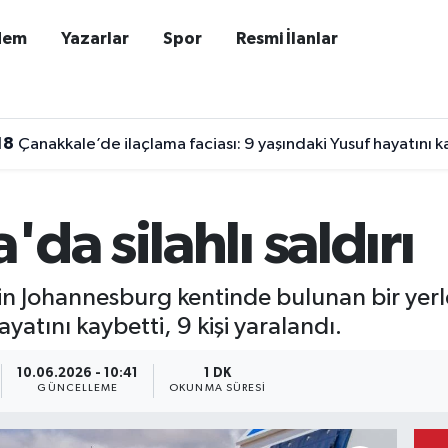
dem
Yazarlar
Spor
Resmi İlanlar
18
Çanakkale’de ilaçlama faciası: 9 yaşındaki Yusuf hayatını k
da silahlı saldırı
 Johannesburg kentinde bulunan bir yerleş
ayatını kaybetti, 9 kişi yaralandı.
10.06.2026 - 10:41
1 DK
GÜNCELLEME
OKUNMA SÜRESI