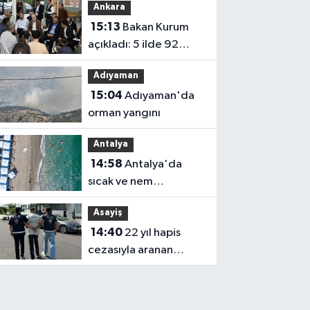
Ankara
hayatını kaybetti
15:13
Bakan Kurum
açıkladı: 5 ilde 92
bağımsız bölüm
Adıyaman
yangınlarda ağır hasar
15:04
Adıyaman'da
gördü
orman yangını
Antalya
14:58
Antalya'da
sıcak ve nem
bunaltmaya devam
Asayiş
ediyor
14:40
22 yıl hapis
cezasıyla aranan
hükümlü, yakalandı