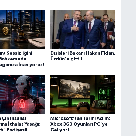
t Sessizliğini
Dışişleri Bakanı Hakan Fidan,
 Mahkemede
Ürdün'e gitti!
ğımıza İnanıyoruz!
Çin İnsansı
Microsoft'tan Tarihi Adım:
ına İthalat Yasağı:
Xbox 360 Oyunları PC'ye
tı" Endişesi!
Geliyor!