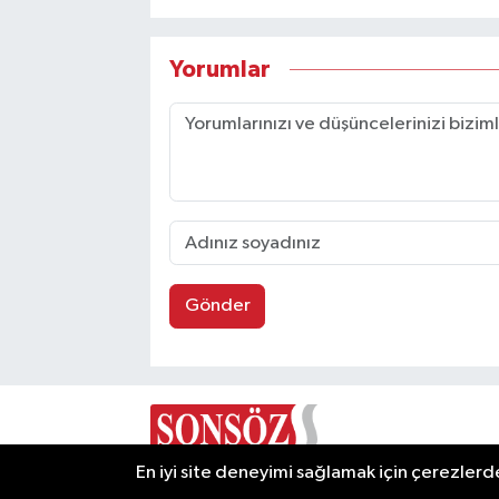
Yorumlar
Gönder
En iyi site deneyimi sağlamak için çerezlerde
Ulusal haberin Ankara'dan yankılanan sesi: Sons