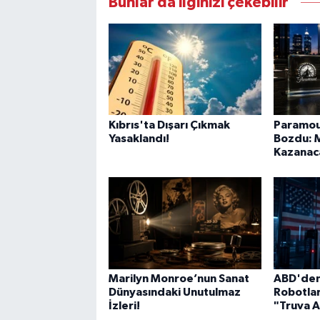
Bunlar da ilginizi çekebilir
Kıbrıs'ta Dışarı Çıkmak
Paramoun
Yasaklandı!
Bozdu:
Kazanaca
Marilyn Monroe’nun Sanat
ABD'den 
Dünyasındaki Unutulmaz
Robotlar
İzleri!
"Truva A