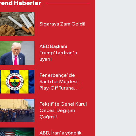
rend Haberler
Sigaraya Zam Geldi!
ABD Başkanı
Trump'tan İran'a
uyarı!
Fenerbahçe'de
Santrfor Müjdesi:
Play-Off Turuna
Yetişiyor!
Teksif'te Genel Kurul
Öncesi Değişim
Çağrısı!
ABD, İran'a yönelik