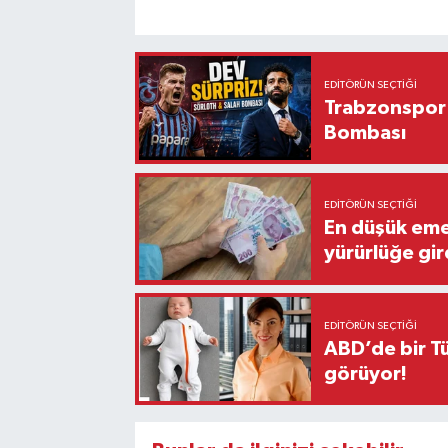
EDITÖRÜN SEÇTIĞI
Trabzonspor'
Bombası
EDITÖRÜN SEÇTIĞI
En düşük eme
yürürlüğe gir
EDITÖRÜN SEÇTIĞI
ABD’de bir Tü
görüyor!