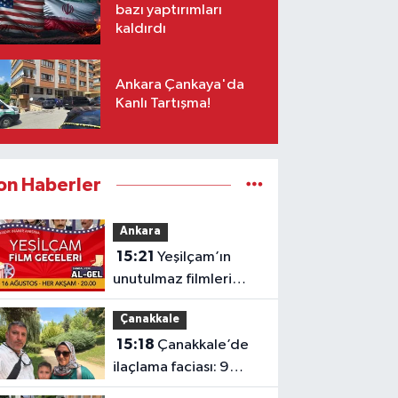
bazı yaptırımları
kaldırdı
Ankara Çankaya'da
Kanlı Tartışma!
on Haberler
Ankara
15:21
Yeşilçam’ın
unutulmaz filmleri
Ankara’da açık havada
Çanakkale
gösterilecek
15:18
Çanakkale’de
ilaçlama faciası: 9
yaşındaki Yusuf