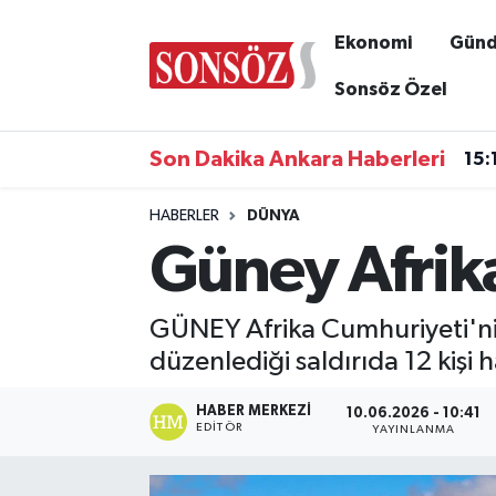
Ekonomi
Gün
Asayiş
Ankara Nöbetçi Eczaneler
Sonsöz Özel
Astroloji & Burçlar
Ankara Hava Durumu
Son Dakika Ankara Haberleri
15:
Bilim & Teknoloji
Ankara Namaz Vakitleri
HABERLER
DÜNYA
Güney Afrika'
Biyografi
Ankara Trafik Yoğunluk Haritası
Çevre
Süper Lig Puan Durumu ve Fikstür
GÜNEY Afrika Cumhuriyeti'nin
düzenlediği saldırıda 12 kişi h
Diğer
Tüm Manşetler
HABER MERKEZI
10.06.2026 - 10:41
Dünya
Son Dakika Haberleri
EDITÖR
YAYINLANMA
Eğitim
Haber Arşivi