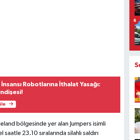
6
S
İnsansı Robotlarına İthalat Yasağı:
Endişesi!
üle
land bölgesinde yer alan Jumpers isimli
aatle 23.10 sıralarında silahlı saldırı