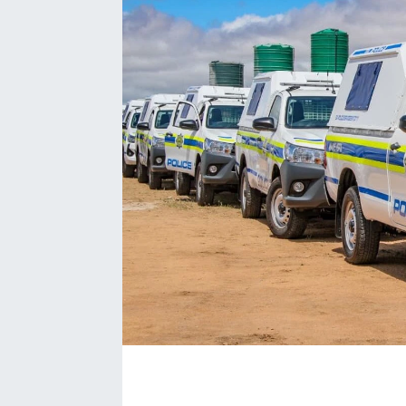
Ekonomi
Eleman
Emlak
Gündem
Gurme
Haber
İlçe Haberleri
Keşfet
Kültür & Sanat