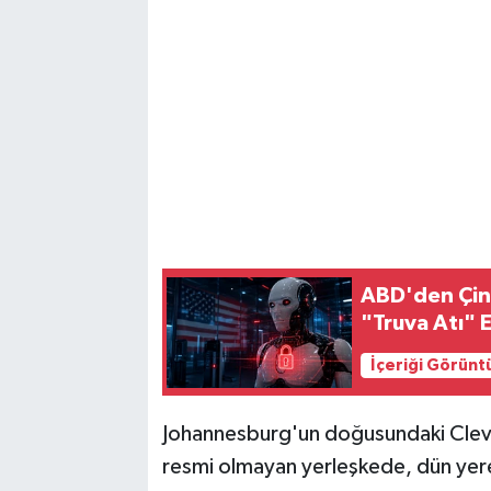
Magazin
Resmi İlanlar
Sağlık
Seri İlan
Siyaset
ABD'den Çin 
"Truva Atı" 
Sokak Hayvanlarını Sahiplendirme
İçeriği Görünt
Sonsöz Özel
Johannesburg'un doğusundaki Cleve
Spor
resmi olmayan yerleşkede, dün yerel s