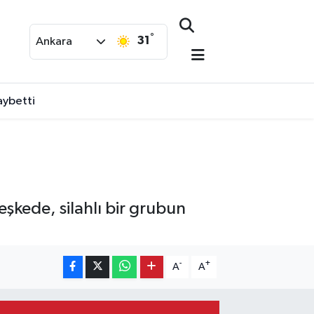
°
31
Ankara
aybetti
kede, silahlı bir grubun
-
+
A
A