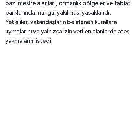
bazı mesire alanları, ormanlık bölgeler ve tabiat
parklarında mangal yakılması yasaklandı.
Magazin
Yetkililer, vatandaşların belirlenen kurallara
Resmi İlanlar
uymalarını ve yalnızca izin verilen alanlarda ateş
yakmalarını istedi.
Sağlık
Seri İlan
Siyaset
Sokak Hayvanlarını Sahiplendirme
Sonsöz Özel
Spor