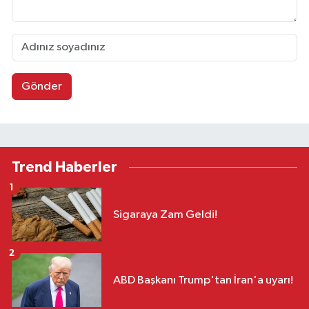
Gönder
Trend Haberler
1
Sigaraya Zam Geldi!
2
ABD Başkanı Trump'tan İran'a uyarı!