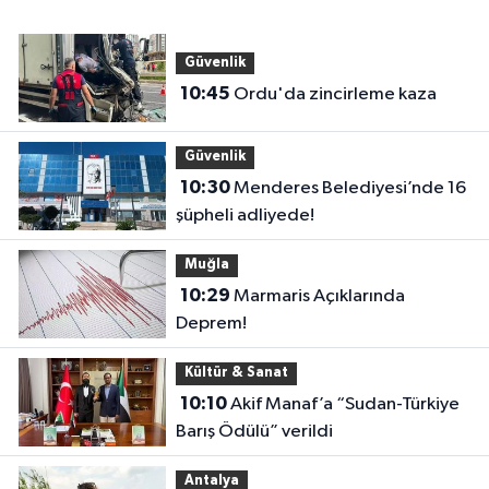
Güvenlik
10:45
Ordu'da zincirleme kaza
Güvenlik
10:30
Menderes Belediyesi’nde 16
şüpheli adliyede!
Muğla
10:29
Marmaris Açıklarında
Deprem!
Kültür & Sanat
10:10
Akif Manaf’a “Sudan-Türkiye
Barış Ödülü” verildi
Antalya