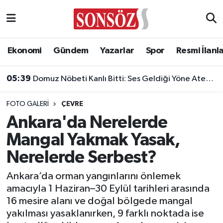
Asayiş
Ankara Nöbetçi Eczaneler
Ekonomi
Gündem
Yazarlar
Spor
Resmi İlanl
Astroloji & Burçlar
Ankara Hava Durumu
05:39
Domuz Nöbeti Kanlı Bitti: Ses Geldiği Yöne Ateş Açan Oğul Babasını Öldürdü!
Bilim & Teknoloji
Ankara Namaz Vakitleri
FOTO GALERI
ÇEVRE
Biyografi
Ankara Trafik Yoğunluk Haritası
Ankara'da Nerelerde
Mangal Yakmak Yasak,
Çevre
Süper Lig Puan Durumu ve Fikstür
Nerelerde Serbest?
Diğer
Tüm Manşetler
Ankara’da orman yangınlarını önlemek
amacıyla 1 Haziran–30 Eylül tarihleri arasında
Dünya
Son Dakika Haberleri
16 mesire alanı ve doğal bölgede mangal
yakılması yasaklanırken, 9 farklı noktada ise
Eğitim
Haber Arşivi