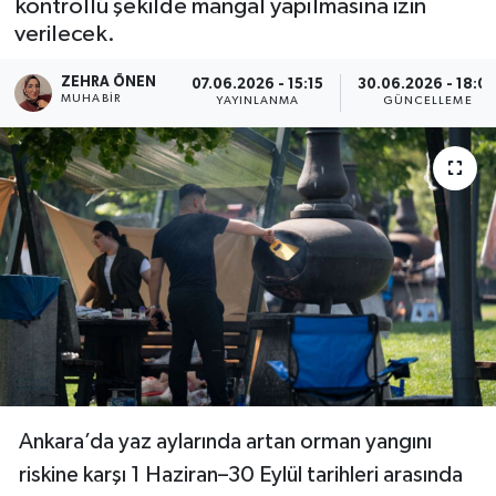
kontrollü şekilde mangal yapılmasına izin
verilecek.
Ekonomi
ZEHRA ÖNEN
07.06.2026 - 15:15
30.06.2026 - 18:0
Eleman
MUHABIR
YAYINLANMA
GÜNCELLEME
Emlak
Gündem
Gurme
Haber
İlçe Haberleri
Keşfet
Ankara’da yaz aylarında artan orman yangını
riskine karşı 1 Haziran–30 Eylül tarihleri arasında
Kültür & Sanat