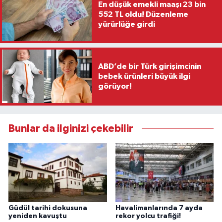
En düşük emekli maaşı 23 bin
552 TL oldu! Düzenleme
yürürlüğe girdi
ABD’de bir Türk girişimcinin
bebek ürünleri büyük ilgi
görüyor!
Bunlar da ilginizi çekebilir
Güdül tarihi dokusuna
Havalimanlarında 7 ayda
yeniden kavuştu
rekor yolcu trafiği!