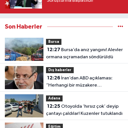
Soruşturma Başlatıldı!
Son Haberler
Bursa
12:27
Bursa’da anız yangını! Alevler
ormana sıçramadan söndürüldü
Dış haberler
12:26
İran’dan ABD açıklaması:
“Herhangi bir müzakere
yürütmüyoruz”
Adana
12:25
Otoyolda ‘hırsız çok’ deyip
çantayı çaldılar! Kuzenler tutuklandı
Eğitim