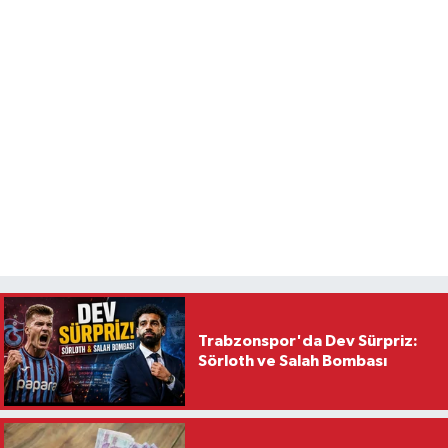
Trabzonspor'da Dev Sürpriz:
Sörloth ve Salah Bombası