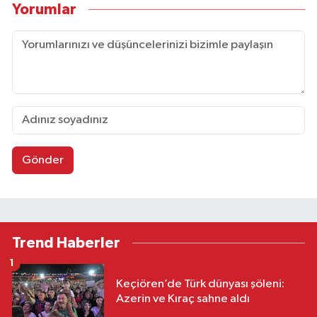
Yorumlar
Gönder
Trend Haberler
1
Keçiören’de Türk dünyası şöleni:
Azerin ve Kıraç sahne aldı