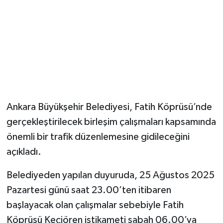
Magazin
Resmi İlanlar
Sağlık
Seri İlan
Ankara Büyükşehir Belediyesi, Fatih Köprüsü’nde
gerçekleştirilecek birleşim çalışmaları kapsamında
Siyaset
önemli bir trafik düzenlemesine gidileceğini
Sokak Hayvanlarını Sahiplendirme
açıkladı.
Belediyeden yapılan duyuruda, 25 Ağustos 2025
Sonsöz Özel
Pazartesi günü saat 23.00’ten itibaren
Spor
başlayacak olan çalışmalar sebebiyle Fatih
Köprüsü Keçiören istikameti sabah 06.00’ya