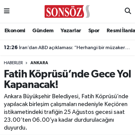
Asayiş
Ankara Nöbetçi Eczaneler
Ekonomi
Gündem
Yazarlar
Spor
Resmi İlanl
Astroloji & Burçlar
Ankara Hava Durumu
12:26
İran’dan ABD açıklaması: “Herhangi bir müzakere yürütmüyoruz”
Bilim & Teknoloji
Ankara Namaz Vakitleri
HABERLER
ANKARA
Biyografi
Ankara Trafik Yoğunluk Haritası
Fatih Köprüsü’nde Gece Yol
Kapanacak!
Çevre
Süper Lig Puan Durumu ve Fikstür
Ankara Büyükşehir Belediyesi, Fatih Köprüsü’nde
Diğer
Tüm Manşetler
yapılacak birleşim çalışmaları nedeniyle Keçiören
istikametindeki trafiğin 25 Ağustos gecesi saat
Dünya
Son Dakika Haberleri
23.00’ten 06.00’ya kadar durdurulacağını
duyurdu.
Eğitim
Haber Arşivi