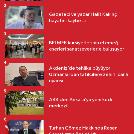
2
Gazeteci ve yazar Halit Kakınç
hayatını kaybetti
3
BELMEK kursiyerlerinin el emeği
eserleri sanatseverlerle buluşuyor
4
Akdeniz’de tehlike büyüyor!
Uzmanlardan tatilcilere zehirli canlı
uyarısı
5
ABB’den Ankara’ya yeni kedi
merkezi!
6
Turhan Çömez Hakkında Resen