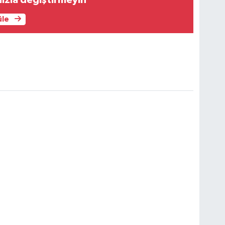
nızla değiştirmeyin
üle