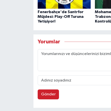
Fenerbahçe'de Santrfor
Mohamed
Müjdesi: Play-Off Turuna
Trabzons
Yetişiyor!
Kontrol
Yorumlar
Gönder