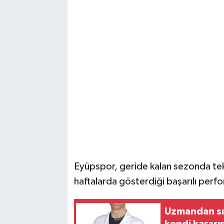
Vasıta
Yaşam
Eyüpspor, geride kalan sezonda tek
haftalarda gösterdiği başarılı perf
Uzmandan sıc