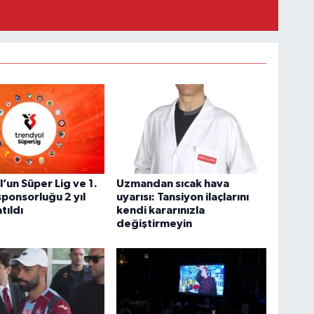
’un Süper Lig ve 1.
Uzmandan sıcak hava
sponsorluğu 2 yıl
uyarısı: Tansiyon ilaçlarını
tıldı
kendi kararınızla
değiştirmeyin