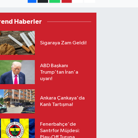
rend Haberler
Sigaraya Zam Geldi!
ABD Başkanı
Trump'tan İran'a
uyarı!
Ankara Çankaya'da
Kanlı Tartışma!
Fenerbahçe'de
Santrfor Müjdesi:
Play-Off Turuna