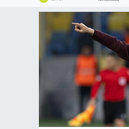
YAYINLANMA
Ekonomi
Eleman
Emlak
Gündem
Gurme
Haber
İlçe Haberleri
Keşfet
Kültür & Sanat