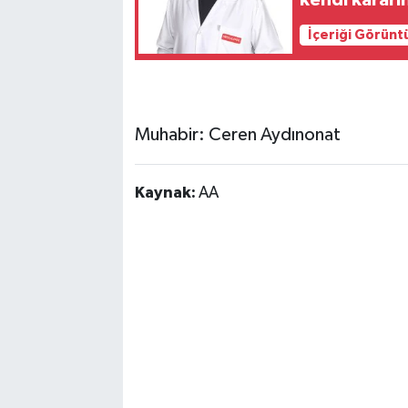
kendi kararı
İçeriği Görünt
Muhabir: Ceren Aydınonat
Kaynak:
AA