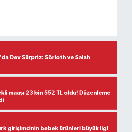
da Dev Sürpriz: Sörloth ve Salah
kli maaşı 23 bin 552 TL oldu! Düzenleme
di
rk girişimcinin bebek ürünleri büyük ilgi