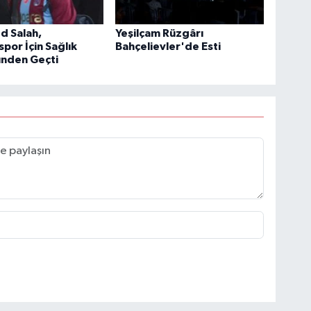
 Salah,
Yeşilçam Rüzgârı
por İçin Sağlık
Bahçelievler'de Esti
ünden Geçti