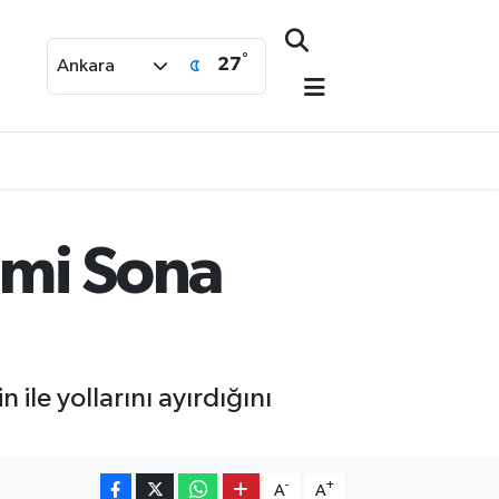
°
27
Ankara
emi Sona
 ile yollarını ayırdığını
-
+
A
A