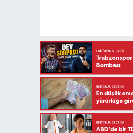
EDITÖRÜN SEÇTIĞI
Trabzonspor'
Bombası
EDITÖRÜN SEÇTIĞI
En düşük eme
yürürlüğe gir
EDITÖRÜN SEÇTIĞI
ABD’de bir Tü