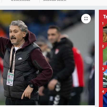
GÜNCELLEME
OKUNMA SÜRESI
T
1
2
3
4