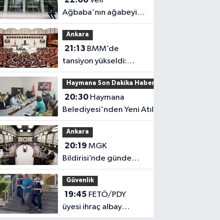
Veli
Ağbaba'nın ağabeyi
tutuklandı
Ankara
21:13
BMM’de
tansiyon yükseldi:
Fezlekeler sonrası sert
Haymana Son Dakika Haberleri
açıklamalar
20:30
Haymana
Belediyesi'nden Yeni Atılım!
Ankara
20:19
MGK
Bildirisi’nde gündem
yoğun!
Güvenlik
19:45
FETÖ/PDY
üyesi ihraç albay
yakalandı