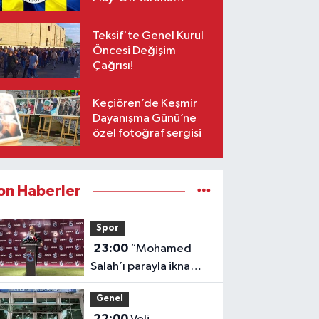
Yetişiyor!
Teksif'te Genel Kurul
Öncesi Değişim
Çağrısı!
Keçiören’de Keşmir
Dayanışma Günü’ne
özel fotoğraf sergisi
on Haberler
Spor
23:00
“Mohamed
Salah’ı parayla ikna
etmedik”
Genel
22:00