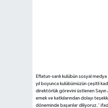
Magazin
Resmi İlanlar
Sağlık
Seri İlan
Siyaset
Sokak Hayvanlarını Sahiplendirme
Eflatun-sarılı kulübün sosyal medya
yıl boyunca kulübümüzün çeşitli ka
Sonsöz Özel
direktörlük görevini üstlenen Sayın
Spor
emek ve katkılarından dolayı teşekk
döneminde başarılar diliyoruz.' ifade