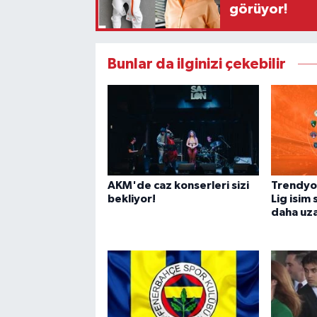
görüyor!
Bunlar da ilginizi çekebilir
AKM'de caz konserleri sizi
Trendyol
bekliyor!
Lig isim 
daha uza