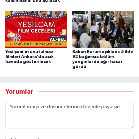
kalkınmanın önü açılacak"
Yeşilçam’ın unutulmaz
Bakan Kurum açıkladı: 5 ilde
filmleri Ankara’da açık
92 bağımsız bölüm
havada gösterilecek
yangınlarda ağır hasar
gördü
Yorumlar