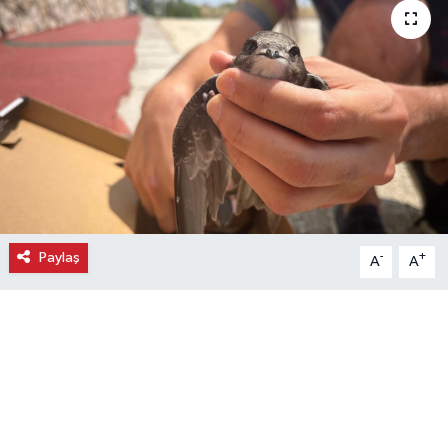
Ekonomi
Eleman
Emlak
Gündem
Gurme
Paylaş
-
+
A
A
Haber
İlçe Haberleri
Keşfet
Kültür & Sanat