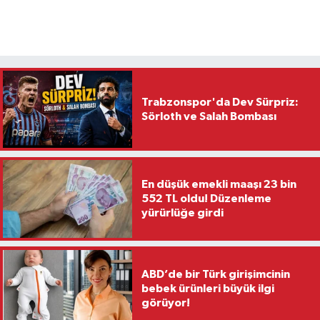
Trabzonspor'da Dev Sürpriz:
Sörloth ve Salah Bombası
En düşük emekli maaşı 23 bin
552 TL oldu! Düzenleme
yürürlüğe girdi
ABD’de bir Türk girişimcinin
bebek ürünleri büyük ilgi
görüyor!