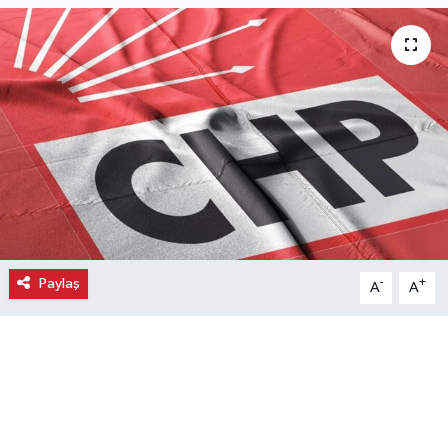
Ekonomi
Eleman
Emlak
Gündem
Gurme
Paylaş
-
+
A
A
Haber
İlçe Haberleri
Keşfet
Kültür & Sanat