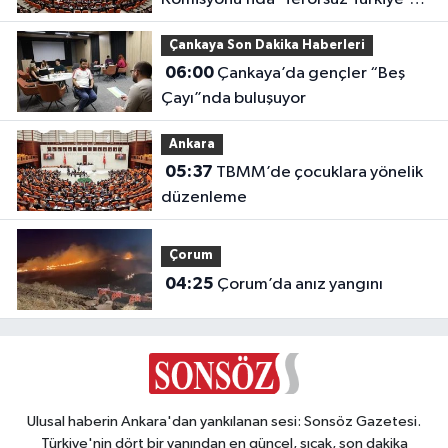
çerçeve yasası görüşülüyor
Çankaya Son Dakika Haberleri
06:00
Çankaya’da gençler “Beş
Çayı”nda buluşuyor
Ankara
05:37
TBMM’de çocuklara yönelik
düzenleme
Çorum
04:25
Çorum’da anız yangını
Ulusal haberin Ankara'dan yankılanan sesi: Sonsöz Gazetesi.
Türkiye'nin dört bir yanından en güncel, sıcak, son dakika