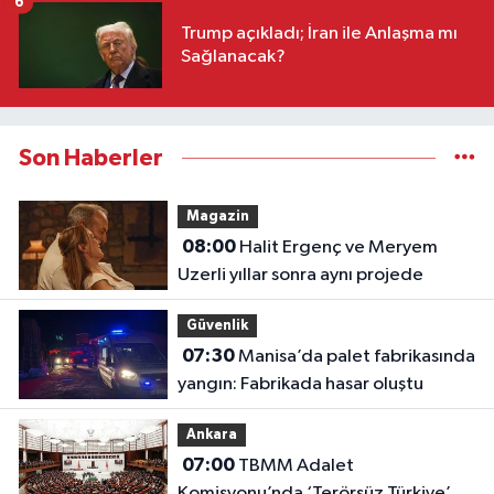
6
Trump açıkladı; İran ile Anlaşma mı
Sağlanacak?
Son Haberler
Magazin
08:00
Halit Ergenç ve Meryem
Uzerli yıllar sonra aynı projede
Güvenlik
07:30
Manisa’da palet fabrikasında
yangın: Fabrikada hasar oluştu
Ankara
07:00
TBMM Adalet
Komisyonu’nda ‘Terörsüz Türkiye’