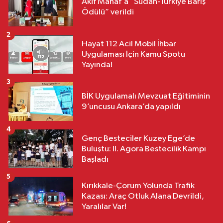
Akif Manaf’a “Sudan-Türkiye Barış
Ödülü” verildi
2
Hayat 112 Acil Mobil İhbar
Uygulaması İçin Kamu Spotu
Yayında!
3
BİK Uygulamalı Mevzuat Eğitiminin
9’uncusu Ankara’da yapıldı
4
Genç Besteciler Kuzey Ege’de
Buluştu: II. Agora Bestecilik Kampı
Başladı
5
Kırıkkale-Çorum Yolunda Trafik
Kazası: Araç Otluk Alana Devrildi,
Yaralılar Var!