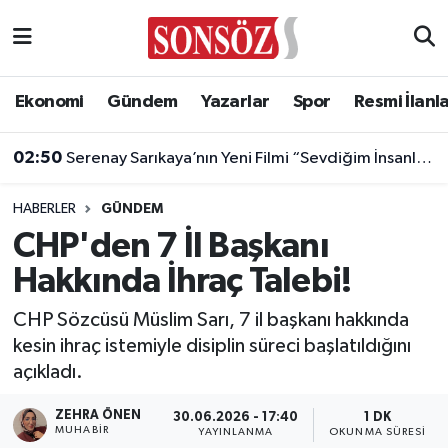
Asayiş
Ankara Nöbetçi Eczaneler
Ekonomi
Gündem
Yazarlar
Spor
Resmi İlanl
Astroloji & Burçlar
Ankara Hava Durumu
02:50
Serenay Sarıkaya’nın Yeni Filmi “Sevdiğim İnsanlar”a Dünyaca Ünlü Oyuncu
Bilim & Teknoloji
Ankara Namaz Vakitleri
HABERLER
GÜNDEM
Biyografi
Ankara Trafik Yoğunluk Haritası
CHP'den 7 İl Başkanı
Hakkında İhraç Talebi!
Çevre
Süper Lig Puan Durumu ve Fikstür
CHP Sözcüsü Müslim Sarı, 7 il başkanı hakkında
Diğer
Tüm Manşetler
kesin ihraç istemiyle disiplin süreci başlatıldığını
açıkladı.
Dünya
Son Dakika Haberleri
ZEHRA ÖNEN
30.06.2026 - 17:40
1 DK
Eğitim
Haber Arşivi
MUHABIR
YAYINLANMA
OKUNMA SÜRESI