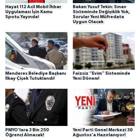
Hayat 112 Acil Mobil İhbar
Bakan Yusuf Tekin: Sınav
Uygulaması İçin Kamu
Sisteminde Değişiklik Yok,
Spotu Yayında!
Sorular Yeni Müfredata
Uygun Olacak
Menderes Belediye Başkanı
Faizsiz “Evim” Sisteminde
İlkay Çiçek Tutuklandı!
Yeni Dönem!
PMYO'lara 3 Bin 250
Yeni Parti Genel Merkezi 30
Öğrenci Alınacak!
Ağustos'a Hazırlanıyor!