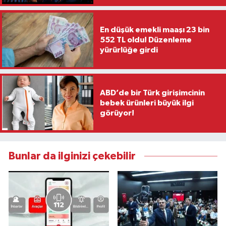
En düşük emekli maaşı 23 bin
552 TL oldu! Düzenleme
yürürlüğe girdi
ABD’de bir Türk girişimcinin
bebek ürünleri büyük ilgi
görüyor!
Bunlar da ilginizi çekebilir