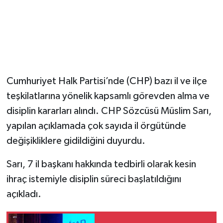
Magazin
Resmi İlanlar
Sağlık
Cumhuriyet Halk Partisi’nde (CHP) bazı il ve ilçe
teşkilatlarına yönelik kapsamlı görevden alma ve
Seri İlan
disiplin kararları alındı. CHP Sözcüsü Müslim Sarı,
Siyaset
yapılan açıklamada çok sayıda il örgütünde
değişikliklere gidildiğini duyurdu.
Sokak Hayvanlarını Sahiplendirme
Sarı, 7 il başkanı hakkında tedbirli olarak kesin
Sonsöz Özel
ihraç istemiyle disiplin süreci başlatıldığını
açıkladı.
Spor