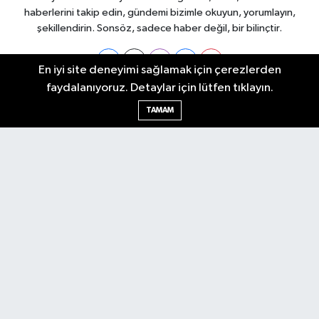
haberlerini takip edin, gündemi bizimle okuyun, yorumlayın,
şekillendirin. Sonsöz, sadece haber değil, bir bilinçtir.
En iyi site deneyimi sağlamak için çerezlerden
faydalanıyoruz. Detaylar için lütfen tıklayın.
Ankara Nöbetçi Eczaneler
TAMAM
Ankara Hava Durumu
Ankara Namaz Vakitleri
Ankara Trafik Yoğunluk Haritası
Puan Durumu ve Fikstür
Tüm Manşetler
Son Dakika Haberleri
Haber Arşivi
Künye
Ekonomi
Gündem
Yazarlar
Spor
Politika
Magazin
Gündem
Asayiş
Sonsöz Özel