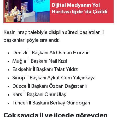
Vasıta
Dijital Medyanın Yol
Haritası Iğdır'da Çizildi
Yaşam
Kesin ihraç talebiyle disiplin süreci başlatılan il
başkanları şöyle sıralandı:
Denizli İl Başkanı Ali Osman Horzun
Muğla İl Başkanı Nail Kızıl
Eskişehir İl Başkanı Talat Yıldız
Sinop İl Başkanı Aykut Cem Yalçınkaya
Düzce İl Başkanı Özcan Dağıstanlı
Kars İl Başkanı Onur Ulaş
Tunceli İl Başkanı Berkay Gündoğan
Çok sayıda il ve ilçede görevden