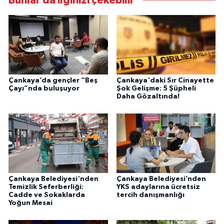
Bunlar da ilginizi çekebilir
Çankaya’da gençler “Beş
Çankaya'daki Sır Cinayette
Çayı”nda buluşuyor
Şok Gelişme: 5 Şüpheli
Daha Gözaltında!
Çankaya Belediyesi'nden
Çankaya Belediyesi’nden
Temizlik Seferberliği:
YKS adaylarına ücretsiz
Cadde ve Sokaklarda
tercih danışmanlığı
Yoğun Mesai