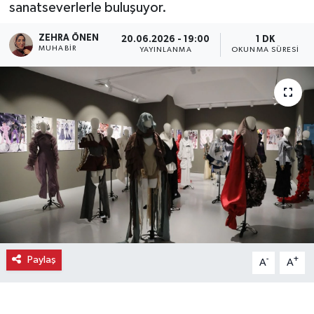
sanatseverlerle buluşuyor.
Ekonomi
ZEHRA ÖNEN
20.06.2026 - 19:00
1 DK
MUHABIR
YAYINLANMA
OKUNMA SÜRESI
Eleman
Emlak
Gündem
Gurme
Haber
İlçe Haberleri
Paylaş
-
+
A
A
Keşfet
Kültür & Sanat