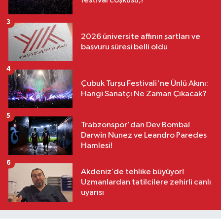
festival coşkusu,!
3
2026 üniversite affının şartları ve
başvuru süresi belli oldu
4
Çubuk Turşu Festivali'ne Ünlü Akını:
Hangi Sanatçı Ne Zaman Çıkacak?
5
Trabzonspor'dan Dev Bomba!
Darwin Nunez ve Leandro Paredes
Hamlesi!
6
Akdeniz’de tehlike büyüyor!
Uzmanlardan tatilcilere zehirli canlı
uyarısı