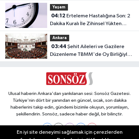
İletişi
Yaşam
Kuralı
04:12
Erteleme Hastalığına Son: 2
Dakika Kuralı İle Zihinsel Yükten
Kurtulun
Ankara
03:44
Şehit Aileleri ve Gazilere
Düzenleme TBMM'de Oy Birliğiyle
Kabul Edildi
Ulusal haberin Ankara'dan yankılanan sesi: Sonsöz Gazetesi.
Türkiye'nin dört bir yanından en güncel, sıcak, son dakika
haberlerini takip edin, gündemi bizimle okuyun, yorumlayın,
şekillendirin. Sonsöz, sadece haber değil, bir bilinçtir.
En iyi site deneyimi sağlamak için çerezlerden