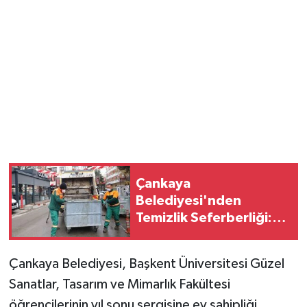
Magazin
Resmi İlanlar
Sağlık
Seri İlan
Siyaset
Çankaya
Belediyesi'nden
Sokak Hayvanlarını Sahiplendirme
Temizlik Seferberliği:
Cadde ve Sokaklarda
Sonsöz Özel
Yoğun Mesai
Çankaya Belediyesi, Başkent Üniversitesi Güzel
Spor
Sanatlar, Tasarım ve Mimarlık Fakültesi
öğrencilerinin yıl sonu sergisine ev sahipliği