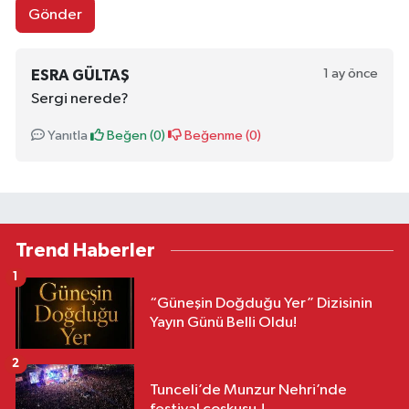
Gönder
1 ay önce
ESRA GÜLTAŞ
Sergi nerede?
Yanıtla
Beğen (
0
)
Beğenme (
0
)
Trend Haberler
1
“Güneşin Doğduğu Yer” Dizisinin
Yayın Günü Belli Oldu!
2
Tunceli’de Munzur Nehri’nde