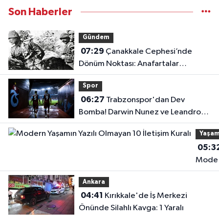
Son Haberler
Gündem
07:29
Çanakkale Cephesi’nde
Dönüm Noktası: Anafartalar
Zaferi’nin 111. Yıl Dönümü!
Spor
06:27
Trabzonspor'dan Dev
Bomba! Darwin Nunez ve Leandro
Paredes Hamlesi!
Yaşa
05:3
Mode
Yaşam
Ankara
Yazılı
04:41
Kırıkkale'de İş Merkezi
Olmay
Önünde Silahlı Kavga: 1 Yaralı
10