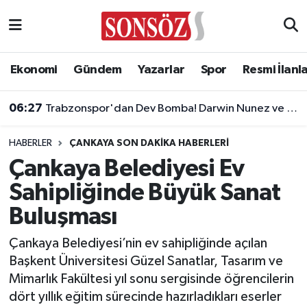
Asayiş
Ankara Nöbetçi Eczaneler
Ekonomi
Gündem
Yazarlar
Spor
Resmi İlanl
Astroloji & Burçlar
Ankara Hava Durumu
06:27
Trabzonspor'dan Dev Bomba! Darwin Nunez ve Leandro Paredes Hamlesi!
Bilim & Teknoloji
Ankara Namaz Vakitleri
HABERLER
ÇANKAYA SON DAKIKA HABERLERI
Biyografi
Ankara Trafik Yoğunluk Haritası
Çankaya Belediyesi Ev
Sahipliğinde Büyük Sanat
Çevre
Süper Lig Puan Durumu ve Fikstür
Buluşması
Diğer
Tüm Manşetler
Çankaya Belediyesi’nin ev sahipliğinde açılan
Başkent Üniversitesi Güzel Sanatlar, Tasarım ve
Dünya
Son Dakika Haberleri
Mimarlık Fakültesi yıl sonu sergisinde öğrencilerin
dört yıllık eğitim sürecinde hazırladıkları eserler
Eğitim
Haber Arşivi