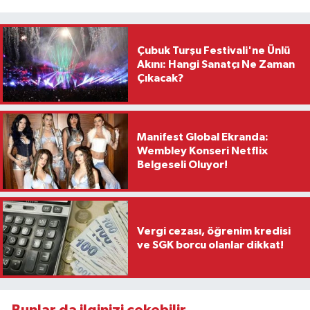
Çubuk Turşu Festivali'ne Ünlü
Akını: Hangi Sanatçı Ne Zaman
Çıkacak?
Manifest Global Ekranda:
Wembley Konseri Netflix
Belgeseli Oluyor!
Vergi cezası, öğrenim kredisi
ve SGK borcu olanlar dikkat!