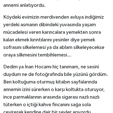
Vasıta
annemi anlatıyordu.
Yaşam
Köydeki evimizin merdivenden avluya indiğimiz
yerdeki asmanın dibindeki yuvasında yaşam
mücadelesi veren karıncalara yemekten sonra
kalan ekmek kırıntılarını yesinler diye yemek
sofrasını silkelemesi ya da ablam silkeleyecekse
oraya silkmesini tembihlemesi…
Dedim ya İnan Hocamı hiç tanımam, ne sesini
duydum ne de fotoğrafında bile yüzünü gördüm.
Ben koltuğuma oturmuş kitabın sayfalarında
annemin izini sürerken o karşı koltukta oturuyor,
ince parmaklarının arasında sigarası nazlı nazlı
tüterken o içtiği kahve fincanını sağa sola
çevirerek kendine dair bir şeyler arıyordu.