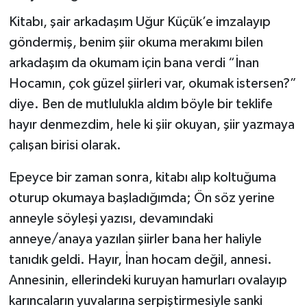
Kitabı, şair arkadaşım Uğur Küçük’e imzalayıp
Magazin
göndermiş, benim şiir okuma merakımı bilen
arkadaşım da okumam için bana verdi “İnan
Resmi İlanlar
Hocamın, çok güzel şiirleri var, okumak istersen?”
Sağlık
diye. Ben de mutlulukla aldım böyle bir teklife
hayır denmezdim, hele ki şiir okuyan, şiir yazmaya
Seri İlan
çalışan birisi olarak.
Siyaset
Epeyce bir zaman sonra, kitabı alıp koltuğuma
oturup okumaya başladığımda; Ön söz yerine
Sokak Hayvanlarını Sahiplendirme
anneyle söyleşi yazısı, devamındaki
anneye/anaya yazılan şiirler bana her haliyle
Sonsöz Özel
tanıdık geldi. Hayır, İnan hocam değil, annesi.
Spor
Annesinin, ellerindeki kuruyan hamurları ovalayıp
karıncaların yuvalarına serpiştirmesiyle sanki