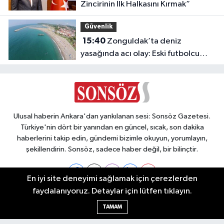
Zincirinin İlk Halkasını Kırmak”
Güvenlik
15:40
Zonguldak’ta deniz
yasağında acı olay: Eski futbolcu
Hakan Ergin hayatını kaybetti
Ulusal haberin Ankara'dan yankılanan sesi: Sonsöz Gazetesi.
Türkiye'nin dört bir yanından en güncel, sıcak, son dakika
haberlerini takip edin, gündemi bizimle okuyun, yorumlayın,
şekillendirin. Sonsöz, sadece haber değil, bir bilinçtir.
En iyi site deneyimi sağlamak için çerezlerden
faydalanıyoruz. Detaylar için lütfen tıklayın.
Ankara Nöbetçi Eczaneler
TAMAM
Ankara Hava Durumu