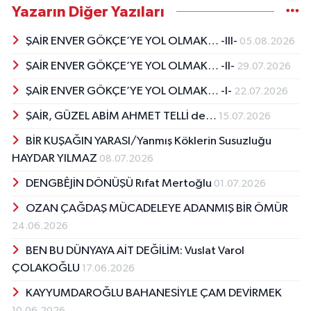
Yazarın Diğer Yazıları
ŞAİR ENVER GÖKÇE’YE YOL OLMAK… -III-
05.08.2026
ŞAİR ENVER GÖKÇE’YE YOL OLMAK… -II-
29.07.2026
ŞAİR ENVER GÖKÇE’YE YOL OLMAK… -I-
22.07.2026
ŞAİR, GÜZEL ABİM AHMET TELLİ de…
15.07.2026
BİR KUŞAĞIN YARASI/Yanmış Köklerin Susuzluğu
HAYDAR YILMAZ
08.07.2026
DENGBÊJİN DÖNÜŞÜ Rıfat Mertoğlu
01.07.2026
OZAN ÇAĞDAŞ MÜCADELEYE ADANMIŞ BİR ÖMÜR
24.06.2026
BEN BU DÜNYAYA AİT DEĞİLİM: Vuslat Varol
ÇOLAKOĞLU
17.06.2026
KAYYUMDAROĞLU BAHANESİYLE ÇAM DEVİRMEK
10.06.2026