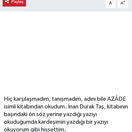
Paylaş
-
+
A
A
Ekonomi
Eleman
Emlak
Gündem
Gurme
Haber
Hiç karşılaşmadım, tanışmadım, adını bile AZÂDE
İlçe Haberleri
isimli kitabından okudum. İnan Durak Taş, kitabının
başındaki ön söz yerine yazdığı yazıyı
Keşfet
okuduğumda kardeşimin yazdığı bir yazıyı
okuyorum gibi hissettim.
Kültür & Sanat