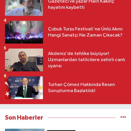
Gazeteci ve yazar Halit Kakınç
hayatını kaybetti
4
Çubuk Turşu Festivali'ne Ünlü Akını:
Hangi Sanatçı Ne Zaman Çıkacak?
5
Akdeniz’de tehlike büyüyor!
Uzmanlardan tatilcilere zehirli canlı
uyarısı
6
Turhan Çömez Hakkında Resen
Soruşturma Başlatıldı!
Son Haberler