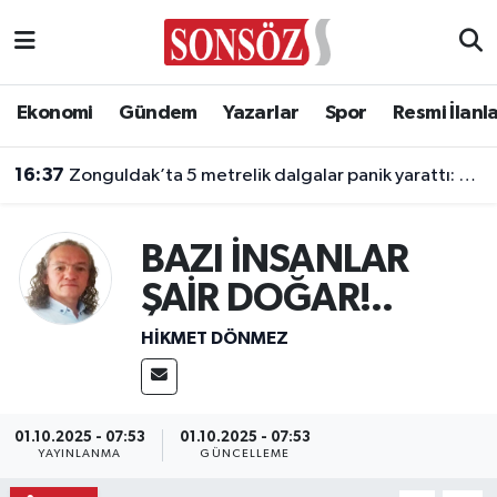
Asayiş
Ankara Nöbetçi Eczaneler
Ekonomi
Gündem
Yazarlar
Spor
Resmi İlanl
Astroloji & Burçlar
Ankara Hava Durumu
16:37
Zonguldak’ta 5 metrelik dalgalar panik yarattı: 7 kişi kurtarıldı
Bilim & Teknoloji
Ankara Namaz Vakitleri
BAZI İNSANLAR
Biyografi
Ankara Trafik Yoğunluk Haritası
ŞAİR DOĞAR!..
Çevre
Süper Lig Puan Durumu ve Fikstür
HIKMET DÖNMEZ
Diğer
Tüm Manşetler
Dünya
Son Dakika Haberleri
01.10.2025 - 07:53
01.10.2025 - 07:53
YAYINLANMA
GÜNCELLEME
Eğitim
Haber Arşivi