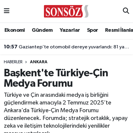
Asayiş
Ankara Nöbetçi Eczaneler
Ekonomi
Gündem
Yazarlar
Spor
Resmi İlanl
Astroloji & Burçlar
Ankara Hava Durumu
10:57
Gaziantep’te otomobil dereye yuvarlandı: 81 yaşındaki sürücü yaralandı
Bilim & Teknoloji
Ankara Namaz Vakitleri
HABERLER
ANKARA
Biyografi
Ankara Trafik Yoğunluk Haritası
Başkent'te Türkiye-Çin
Medya Forumu
Çevre
Süper Lig Puan Durumu ve Fikstür
Türkiye ve Çin arasındaki medya iş birliğini
Diğer
Tüm Manşetler
güçlendirmek amacıyla 2 Temmuz 2025’te
Ankara’da Türkiye-Çin Medya Forumu
Dünya
Son Dakika Haberleri
düzenlenecek. Forumda; stratejik ortaklık, yapay
zeka ve iletişim teknolojilerindeki yenilikler
Eğitim
Haber Arşivi