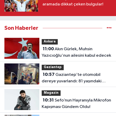
aramada dikkat çeken bulgular!
Son Haberler
Ankara
11:00
Akın Gürlek, Muhsin
Yazıcıoğlu'nun ailesini kabul edecek
Gaziantep
10:57
Gaziantep’te otomobil
dereye yuvarlandı: 81 yaşındaki
sürücü yaralandı
Magazin
10:31
Sefo’nun Hayranıyla Mikrofon
Kapışması Gündem Oldu!