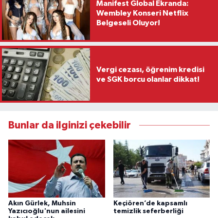
Manifest Global Ekranda:
Wembley Konseri Netflix
Belgeseli Oluyor!
Vergi cezası, öğrenim kredisi
ve SGK borcu olanlar dikkat!
Bunlar da ilginizi çekebilir
Akın Gürlek, Muhsin
Keçiören’de kapsamlı
Yazıcıoğlu'nun ailesini
temizlik seferberliği