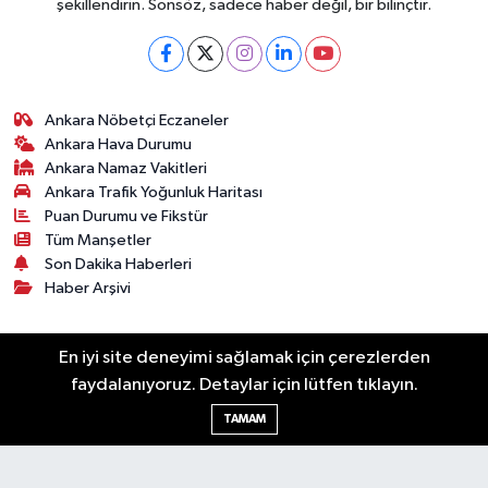
şekillendirin. Sonsöz, sadece haber değil, bir bilinçtir.
Ankara Nöbetçi Eczaneler
Ankara Hava Durumu
Ankara Namaz Vakitleri
Ankara Trafik Yoğunluk Haritası
Puan Durumu ve Fikstür
Tüm Manşetler
Son Dakika Haberleri
Haber Arşivi
Künye
Ekonomi
Gündem
Yazarlar
Spor
En iyi site deneyimi sağlamak için çerezlerden
Politika
Magazin
Gündem
Asayiş
faydalanıyoruz. Detaylar için lütfen tıklayın.
Sonsöz Özel
TAMAM