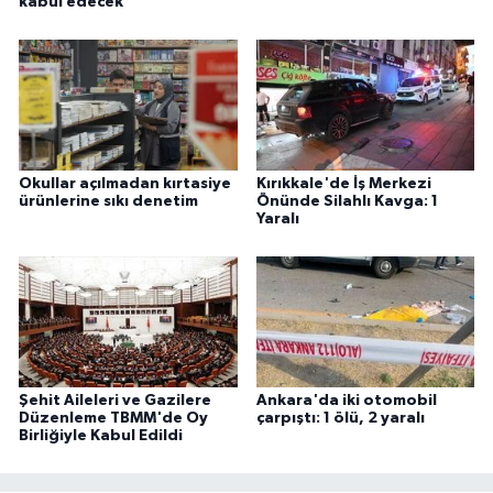
kabul edecek
Okullar açılmadan kırtasiye
Kırıkkale'de İş Merkezi
ürünlerine sıkı denetim
Önünde Silahlı Kavga: 1
Yaralı
Şehit Aileleri ve Gazilere
Ankara'da iki otomobil
Düzenleme TBMM'de Oy
çarpıştı: 1 ölü, 2 yaralı
Birliğiyle Kabul Edildi