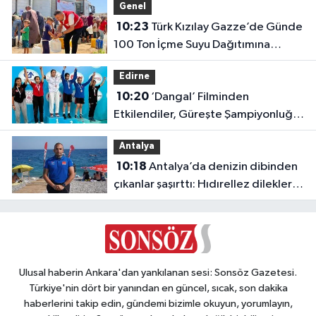
Genel
10:23
Türk Kızılay Gazze’de Günde
100 Ton İçme Suyu Dağıtımına
Başladı
Edirne
10:20
‘Dangal’ Filminden
Etkilendiler, Güreşte Şampiyonluğa
Doymadılar!
Antalya
10:18
Antalya’da denizin dibinden
çıkanlar şaşırttı: Hıdırellez dilekleri
bile aylardır orada
Ulusal haberin Ankara'dan yankılanan sesi: Sonsöz Gazetesi.
Türkiye'nin dört bir yanından en güncel, sıcak, son dakika
haberlerini takip edin, gündemi bizimle okuyun, yorumlayın,