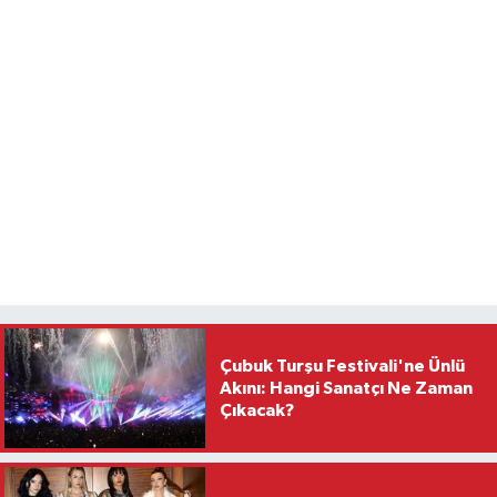
Çubuk Turşu Festivali'ne Ünlü
Akını: Hangi Sanatçı Ne Zaman
Çıkacak?