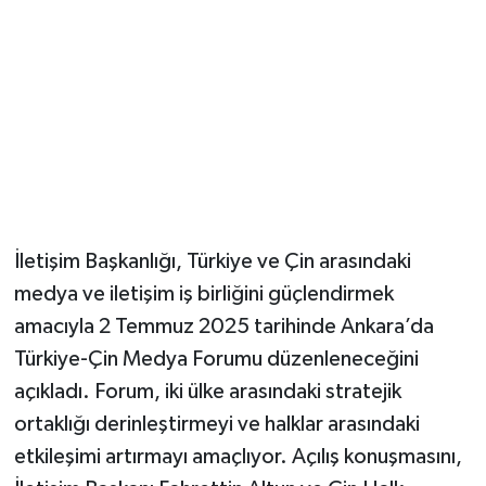
Magazin
Resmi İlanlar
Sağlık
Seri İlan
İletişim Başkanlığı, Türkiye ve Çin arasındaki
Siyaset
medya ve iletişim iş birliğini güçlendirmek
amacıyla 2 Temmuz 2025 tarihinde Ankara’da
Sokak Hayvanlarını Sahiplendirme
Türkiye-Çin Medya Forumu düzenleneceğini
Sonsöz Özel
açıkladı. Forum, iki ülke arasındaki stratejik
ortaklığı derinleştirmeyi ve halklar arasındaki
Spor
etkileşimi artırmayı amaçlıyor. Açılış konuşmasını,