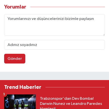
Yorumlar
Gönder
Trend Haberler
1
Trabzonspor'dan Dev Bomba!
Darwin Nunez ve Leandro Paredes
Hamlesi!