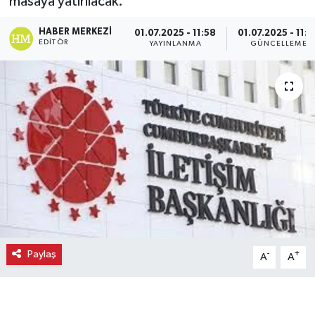
masaya yatırılacak.
Ekonomi
HABER MERKEZI
01.07.2025 - 11:58
01.07.2025 - 11:5
EDITÖR
YAYINLANMA
GÜNCELLEME
Eleman
Emlak
Gündem
Gurme
Haber
İlçe Haberleri
Paylaş
-
+
A
A
Keşfet
Kültür & Sanat