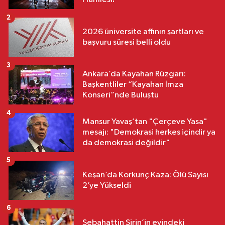
2
2026 üniversite affının şartları ve
başvuru süresi belli oldu
3
Ankara’da Kayahan Rüzgarı:
Başkentliler “Kayahan İmza
Konseri”nde Buluştu
4
Mansur Yavaş’tan "Çerçeve Yasa"
mesajı: "Demokrasi herkes içindir ya
da demokrasi değildir"
5
Keşan’da Korkunç Kaza: Ölü Sayısı
2’ye Yükseldi
6
Sebahattin Şirin’in evindeki