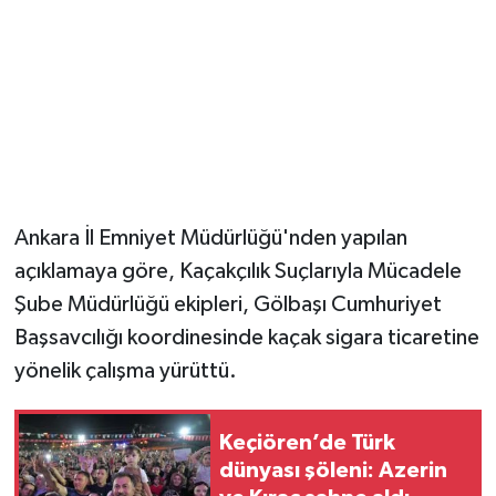
Magazin
Resmi İlanlar
Sağlık
Seri İlan
Ankara İl Emniyet Müdürlüğü'nden yapılan
açıklamaya göre, Kaçakçılık Suçlarıyla Mücadele
Siyaset
Şube Müdürlüğü ekipleri, Gölbaşı Cumhuriyet
Sokak Hayvanlarını Sahiplendirme
Başsavcılığı koordinesinde kaçak sigara ticaretine
yönelik çalışma yürüttü.
Sonsöz Özel
Keçiören’de Türk
Spor
dünyası şöleni: Azerin