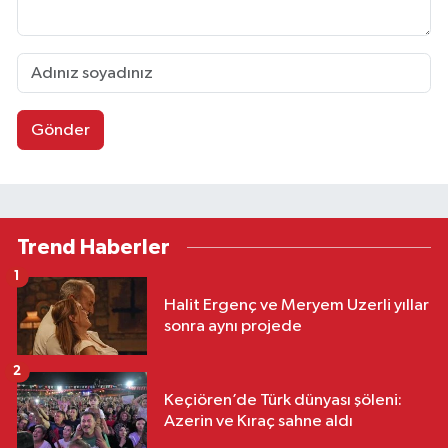
Gönder
Trend Haberler
1
Halit Ergenç ve Meryem Uzerli yıllar
sonra aynı projede
2
Keçiören’de Türk dünyası şöleni:
Azerin ve Kıraç sahne aldı