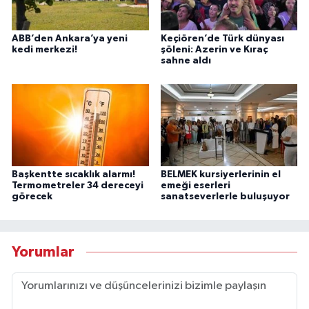
ABB’den Ankara’ya yeni
Keçiören’de Türk dünyası
kedi merkezi!
şöleni: Azerin ve Kıraç
sahne aldı
Başkentte sıcaklık alarmı!
BELMEK kursiyerlerinin el
Termometreler 34 dereceyi
emeği eserleri
görecek
sanatseverlerle buluşuyor
Yorumlar