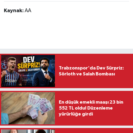
Kaynak:
AA
Trabzonspor'da Dev Sürpriz:
Sörloth ve Salah Bombası
En düşük emekli maaşı 23 bin
552 TL oldu! Düzenleme
yürürlüğe girdi