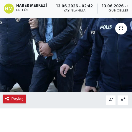
HABER MERKEZI
13.06.2026 - 02:42
13.06.2026 - 0
Ekonomi
EDITÖR
YAYINLANMA
GÜNCELLEM
Eleman
Emlak
Gündem
Gurme
Haber
Paylaş
-
+
A
A
İlçe Haberleri
Keşfet
Kültür & Sanat