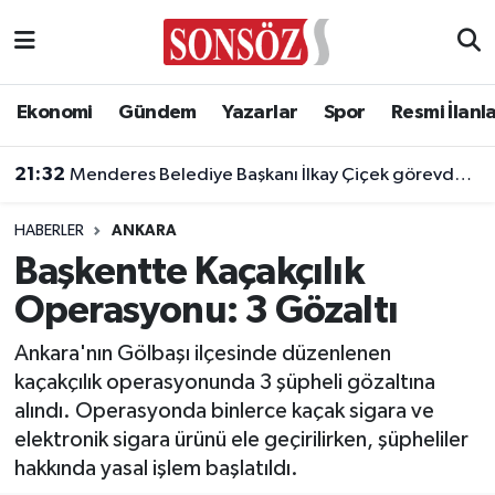
Asayiş
Ankara Nöbetçi Eczaneler
Ekonomi
Gündem
Yazarlar
Spor
Resmi İlanl
Astroloji & Burçlar
Ankara Hava Durumu
21:32
Menderes Belediye Başkanı İlkay Çiçek görevden uzaklaştırıldı
Bilim & Teknoloji
Ankara Namaz Vakitleri
HABERLER
ANKARA
Biyografi
Ankara Trafik Yoğunluk Haritası
Başkentte Kaçakçılık
Operasyonu: 3 Gözaltı
Çevre
Süper Lig Puan Durumu ve Fikstür
Ankara'nın Gölbaşı ilçesinde düzenlenen
Diğer
Tüm Manşetler
kaçakçılık operasyonunda 3 şüpheli gözaltına
alındı. Operasyonda binlerce kaçak sigara ve
Dünya
Son Dakika Haberleri
elektronik sigara ürünü ele geçirilirken, şüpheliler
hakkında yasal işlem başlatıldı.
Eğitim
Haber Arşivi