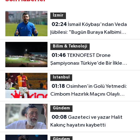
İzmir
02:24
İsmail Köybaşı'ndan Veda
Jübilesi: "Bugün Buraya Kalbimi
Gömdüm"
Bilim & Teknoloji
01:46
TEKNOFEST Drone
Şampiyonası Türkiye’de Bir İlkle
Başladı!
Istanbul
01:18
Osimhen’in Golü Yetmedi:
Cimbom Hazırlık Maçını Olaylı
Kapattı!
Gündem
00:08
Gazeteci ve yazar Halit
Kakınç hayatını kaybetti
Gündem