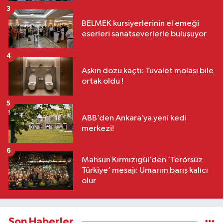
3
BELMEK kursiyerlerinin el emeği
eserleri sanatseverlerle buluşuyor
4
Aşkın dozu kaçtı: Tuvalet molası bile
ortak oldu !
5
ABB’den Ankara’ya yeni kedi
merkezi!
6
Mahsun Kırmızıgül’den ‘Terörsüz
Türkiye’ mesajı: Umarım barış kalıcı
olur
Son Haberler