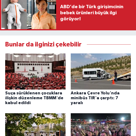
ABD’de bir Türk girişimcinin
bebek ürünleri büyük ilgi
görüyor!
Bunlar da ilginizi çekebilir
Suça sürüklenen çocuklara
Ankara Çevre Yolu'nda
ilişkin düzenleme TBMM'de
minibüs TIR'a çarptı: 7
kabul edildi
yaralı