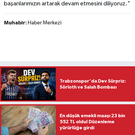
başarılarımızın artarak devam etmesini diliyoruz."
Muhabir:
Haber Merkezi
Trabzonspor'da Dev Sürpriz:
Sörloth ve Salah Bombası
En düşük emekli maaşı 23 bin
552 TL oldu! Düzenleme
yürürlüğe girdi