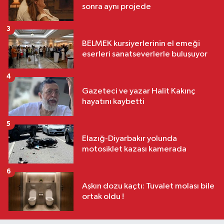
sonra aynı projede
3
BELMEK kursiyerlerinin el emeği
eserleri sanatseverlerle buluşuyor
4
Gazeteci ve yazar Halit Kakınç
hayatını kaybetti
5
Elazığ-Diyarbakır yolunda
motosiklet kazası kamerada
6
Aşkın dozu kaçtı: Tuvalet molası bile
ortak oldu !