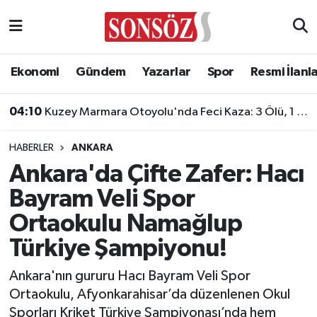
Asayiş
Ankara Nöbetçi Eczaneler
Ekonomi
Gündem
Yazarlar
Spor
Resmi İlanl
Astroloji & Burçlar
Ankara Hava Durumu
04:10
Kuzey Marmara Otoyolu'nda Feci Kaza: 3 Ölü, 1 Yaralı!
Bilim & Teknoloji
Ankara Namaz Vakitleri
HABERLER
ANKARA
Biyografi
Ankara Trafik Yoğunluk Haritası
Ankara'da Çifte Zafer: Hacı
Bayram Veli Spor
Çevre
Süper Lig Puan Durumu ve Fikstür
Ortaokulu Namağlup
Diğer
Tüm Manşetler
Türkiye Şampiyonu!
Dünya
Son Dakika Haberleri
Ankara'nın gururu Hacı Bayram Veli Spor
Ortaokulu, Afyonkarahisar’da düzenlenen Okul
Eğitim
Haber Arşivi
Sporları Kriket Türkiye Şampiyonası’nda hem