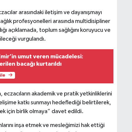
czacılar arasındaki iletişim ve dayanışmayı
ğlık profesyonelleri arasında multidisipliner
andığı açıklamada, toplum sağlığını koruyucu ve
rileceği vurgulandı.
Emir’in umut veren mücadelesi:
rilen bacağı kurtarıldı
üle
eczacıların akademik ve pratik yetkinliklerini
elişime katkı sunmayı hedeflediği belirtilerek,
k için birlik olmaya” davet edildi.
nlarını inşa etmek ve mesleğimizi hak ettiği