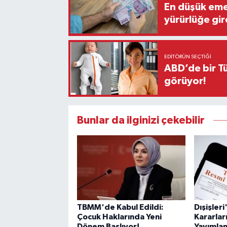
En düşük eme
yürürlüğe gir
EDITÖRÜN SEÇTIĞI
ABD’de bir Tü
görüyor!
Bunlar da ilginizi çekebilir
TBMM'de Kabul Edildi:
Dışişler
Çocuk Haklarında Yeni
Kararlar
Dönem Başlıyor!
Yayımlan