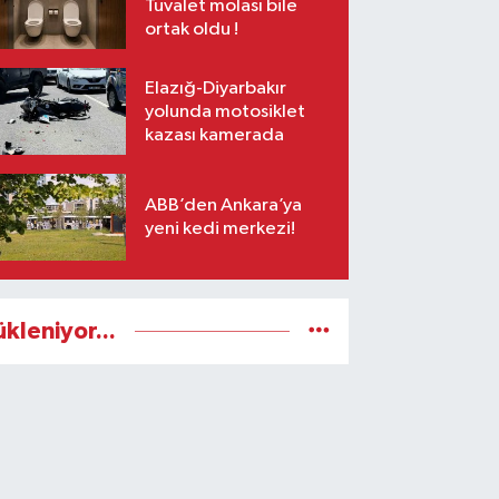
Tuvalet molası bile
ortak oldu !
Elazığ-Diyarbakır
yolunda motosiklet
kazası kamerada
ABB’den Ankara’ya
yeni kedi merkezi!
ükleniyor...