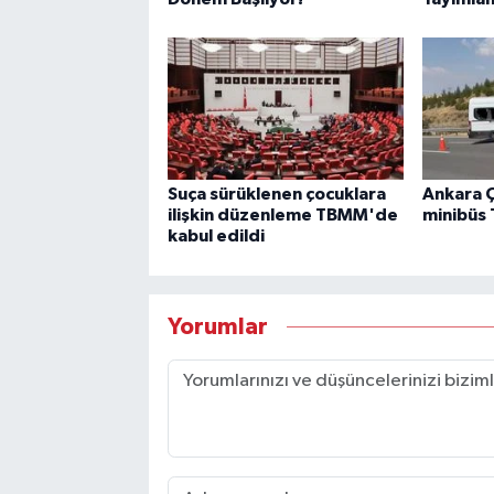
Suça sürüklenen çocuklara
Ankara 
ilişkin düzenleme TBMM'de
minibüs T
kabul edildi
Yorumlar